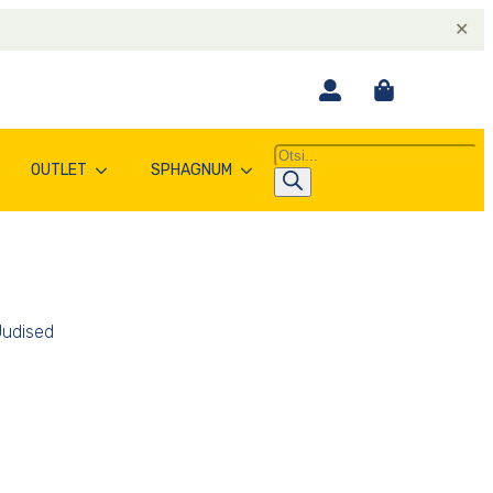
✕
Products
OUTLET
SPHAGNUM
search
Uudised