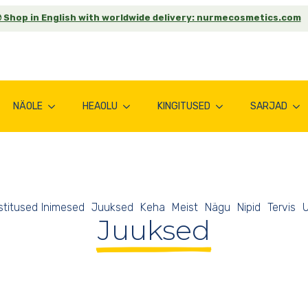
 Shop in English with worldwide delivery: nurmecosmetics.com
NÄOLE
HEAOLU
KINGITUSED
SARJAD
stitused
Inimesed
Juuksed
Keha
Meist
Nägu
Nipid
Tervis
Juuksed