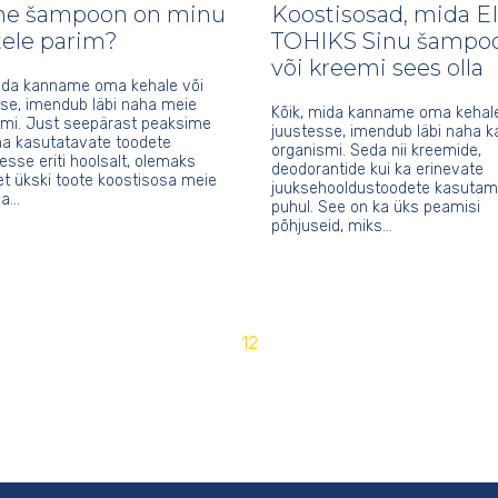
ine šampoon on minu
Koostisosad, mida EI
tele parim?
TOHIKS Sinu šampo
või kreemi sees olla
mida kanname oma kehale või
se, imendub läbi naha meie
Kõik, mida kanname oma kehale
smi. Just seepärast peaksime
juustesse, imendub läbi naha k
a kasutatavate toodete
organismi. Seda nii kreemide,
esse eriti hoolsalt, olemaks
deodorantide kui ka erinevate
 et ükski toote koostisosa meie
juuksehooldustoodete kasutam
ja…
puhul. See on ka üks peamisi
põhjuseid, miks…
1
2