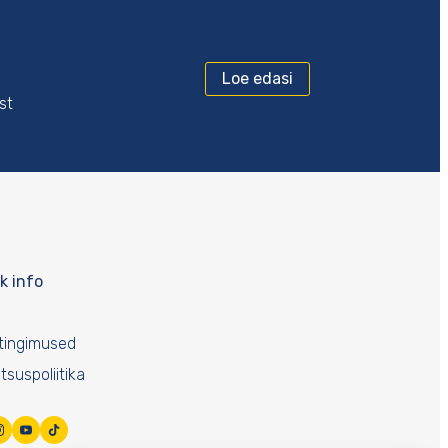
Loe edasi
st
k info
tingimused
tsuspoliitika