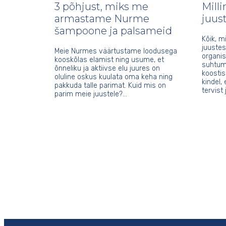
3 põhjust, miks me
Mill
armastame Nurme
juus
šampoone ja palsameid
Kõik, 
juustes
Meie Nurmes väärtustame loodusega
organi
kooskõlas elamist ning usume, et
suhtum
õnneliku ja aktiivse elu juures on
koostis
oluline oskus kuulata oma keha ning
kindel,
pakkuda talle parimat. Kuid mis on
tervist 
parim meie juustele?…