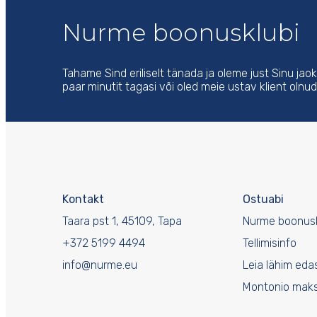
Nurme boonusklubi
Tahame Sind eriliselt tänada ja oleme just Sinu jao
paar minutit tagasi või oled meie ustav klient olnud 
Kontakt
Ostuabi
Taara pst 1, 45109, Tapa
Nurme boonusk
+372 5199 4494
Tellimisinfo
info@nurme.eu
Leia lähim eda
Montonio mak