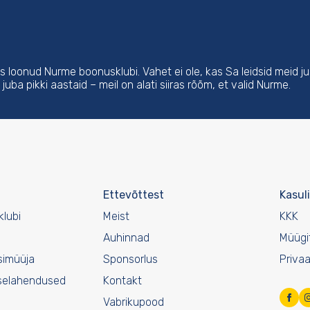
ks loonud Nurme boonusklubi. Vahet ei ole, kas Sa leidsid meid ju
juba pikki aastaid – meil on alati siiras rõõm, et valid Nurme.
Ettevõttest
Kasuli
lubi
Meist
KKK
Auhinnad
Müügi
simüüja
Sponsorlus
Privaa
selahendused
Kontakt
Vabrikupood