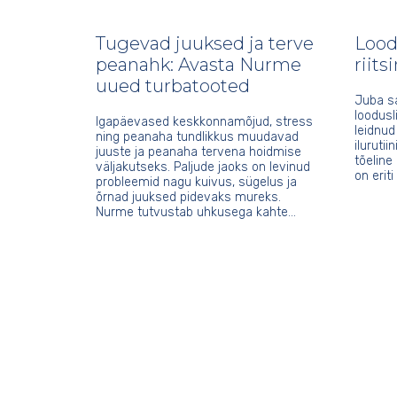
Tugevad juuksed ja terve
Loodu
peanahk: Avasta Nurme
riits
uued turbatooted
Juba sa
loodusl
Igapäevased keskkonnamõjud, stress
leidnud
ning peanaha tundlikkus muudavad
ilurutii
juuste ja peanaha tervena hoidmise
tõeline 
väljakutseks. Paljude jaoks on levinud
on erit
probleemid nagu kuivus, sügelus ja
õrnad juuksed pidevaks mureks.
Nurme tutvustab uhkusega kahte…