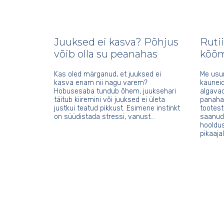
Juuksed ei kasva? Põhjus
Ruti
võib olla su peanahas
kõõm
Kas oled märganud, et juuksed ei
Me usum
kasva enam nii nagu varem?
kauneid
Hobusesaba tundub õhem, juuksehari
algava
täitub kiiremini või juuksed ei ületa
panaha
justkui teatud pikkust. Esimene instinkt
tootest
on süüdistada stressi, vanust…
saanud 
hooldus
pikaaja