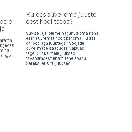
Kuidas suvel oma juuste
ed ei
eest hoolitseda?
ja
Suvisel ajal oleme harjunud oma naha
eest suuremat hoolt kandma, kuidas
särama.
on lood aga juustega? Soojade
langedes
suveilmade saabudes vajavad
 mida
tegelikult ka meie juuksed
loogia.
tavapärasest enam tähelepanu.
…
Selleks, et sinu juuksed…