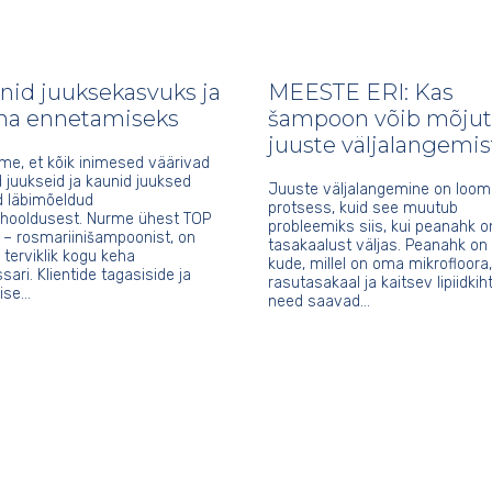
inid juuksekasvuks ja
MEESTE ERI: Kas
a ennetamiseks
šampoon võib mõju
juuste väljalangemis
e, et kõik inimesed väärivad
 juukseid ja kaunid juuksed
Juuste väljalangemine on loomu
d läbimõeldud
protsess, kuid see muutub
hooldusest. Nurme ühest TOP
probleemiks siis, kui peanahk o
 – rosmariinišampoonist, on
tasakaalust väljas. Peanahk on
terviklik kogu keha
kude, millel on oma mikrofloora,
sari. Klientide tagasiside ja
rasutasakaal ja kaitsev lipiidkiht
lise…
need saavad…