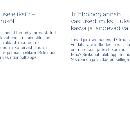
se eliksiir –
Trihholoog annab
inusõli
vastused, miks juuks
kasva ja langevad väl
jandeid tuntud ja armastatud
ik vahend – riitsinusõli – on
Ilusad juuksed panevad silma 
 laialdast kasutust nii
Ent kiharate katkedes ja välja 
nides kui ka tervishoius kui
on mure suur ja tekib küsimus,
ilu- ja heaolu eliksiir. Riitsinusõli
teha? Siinkohal tuleb appi trihho
i rikas ritsinoolhappe…
Mis see on ja kuidas on sellega