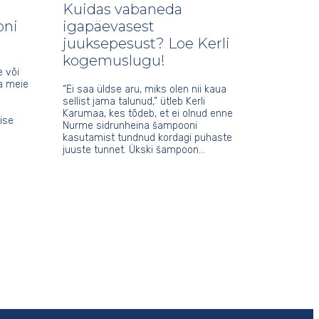
Kuidas vabaneda
oni
igapäevasest
juuksepesust? Loe Kerli
kogemuslugu!
 või
a meie
“Ei saa üldse aru, miks olen nii kaua
sellist jama talunud,” ütleb Kerli
Karumaa, kes tõdeb, et ei olnud enne
ise
Nurme sidrunheina šampooni
kasutamist tundnud kordagi puhaste
juuste tunnet. Ükski šampoon…