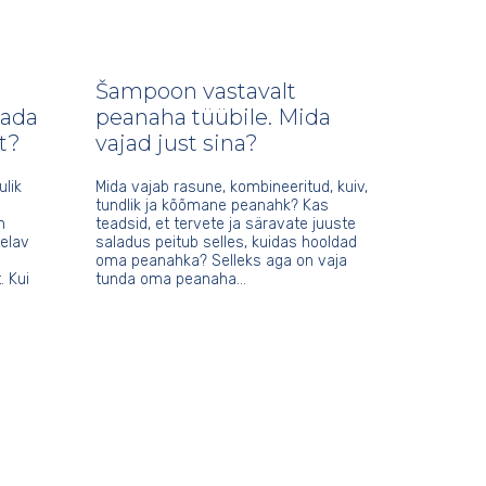
Šampoon vastavalt
tada
peanaha tüübile. Mida
t?
vajad just sina?
lik
Mida vajab rasune, kombineeritud, kuiv,
tundlik ja kõõmane peanahk? Kas
n
teadsid, et tervete ja säravate juuste
 elav
saladus peitub selles, kuidas hooldad
oma peanahka? Selleks aga on vaja
. Kui
tunda oma peanaha…