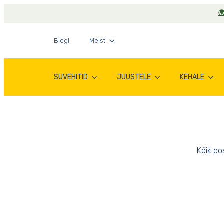

Rubriik: Juuksed
Blogi
Meist
SUVEHITID
JUUSTELE
KEHALE
Kõik po