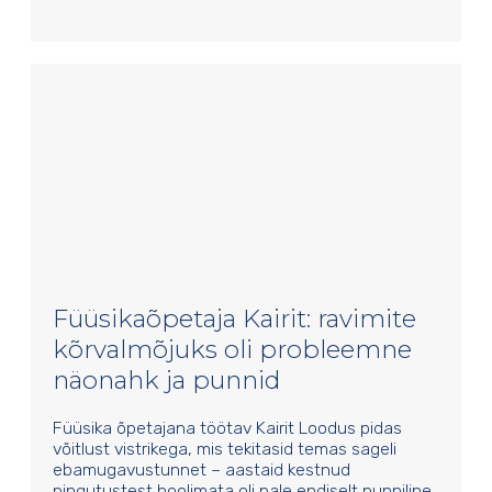
Füüsikaõpetaja Kairit: ravimite
kõrvalmõjuks oli probleemne
näonahk ja punnid
Füüsika õpetajana töötav Kairit Loodus pidas
võitlust vistrikega, mis tekitasid temas sageli
ebamugavustunnet – aastaid kestnud
pingutustest hoolimata oli pale endiselt punniline.