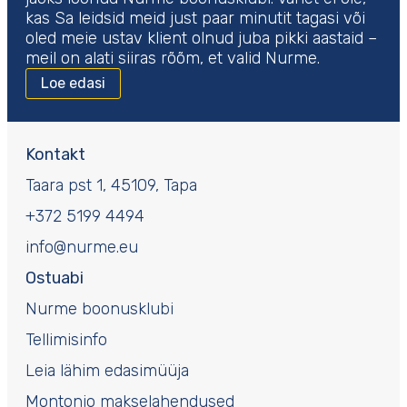
kas Sa leidsid meid just paar minutit tagasi või
oled meie ustav klient olnud juba pikki aastaid –
meil on alati siiras rõõm, et valid Nurme.
Loe edasi
Kontakt
Taara pst 1, 45109, Tapa
+372 5199 4494
info@nurme.eu
Ostuabi
Nurme boonusklubi
Tellimisinfo
Leia lähim edasimüüja
Montonio makselahendused