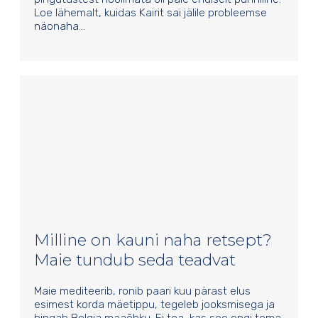
Loe lähemalt, kuidas Kairit sai jälile probleemse
näonaha…
Milline on kauni naha retsept?
Maie tundub seda teadvat
Maie mediteerib, ronib paari kuu pärast elus
esimest korda mäetippu, tegeleb jooksmisega ja
hingab Belgia maaõhku. Ei tea, kas see ongi tema