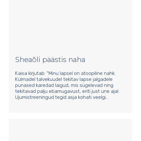
Sheaõli päästis naha
Kaisa kirjutab: “Minu lapsel on atoopiline nahk.
Külmadel talvekuudel tekitav lapse jalgadele
punased karedad laigud, mis sügelevad ning
tekitavad palju ebamugavust, eriti just une ajal.
Ujumistreeningud tegid asja kohati veelgi…