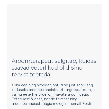
Aroomterapeut selgitab, kuidas
saavad eeterlikud õlid Sinu
tervist toetada
Külm aeg ning pimedad õhtud on just sobiv aeg
koduseks aroomteraapiaks, et turgutada keha ja
vaimu eeterlike õlide lummavate aroomidega.
Eeterlikest õlidest, nende toimest ning
aroomteraapiast räägib meiega lähemalt Eesti…