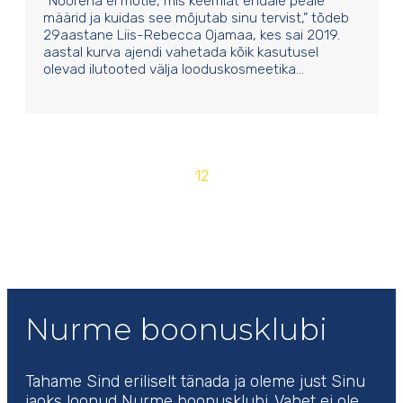
“Noorena ei mõtle, mis keemiat endale peale
määrid ja kuidas see mõjutab sinu tervist,” tõdeb
29aastane Liis-Rebecca Ojamaa, kes sai 2019.
aastal kurva ajendi vahetada kõik kasutusel
olevad ilutooted välja looduskosmeetika…
1
2
Nurme boonusklubi
Tahame Sind eriliselt tänada ja oleme just Sinu
jaoks loonud Nurme boonusklubi. Vahet ei ole,