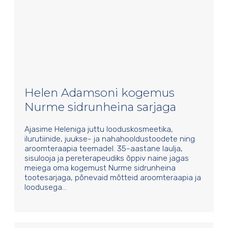
Helen Adamsoni kogemus
Nurme sidrunheina sarjaga
Ajasime Heleniga juttu looduskosmeetika,
ilurutiinide, juukse- ja nahahooldustoodete ning
aroomteraapia teemadel. 35-aastane laulja,
sisulooja ja pereterapeudiks õppiv naine jagas
meiega oma kogemust Nurme sidrunheina
tootesarjaga, põnevaid mõtteid aroomteraapia ja
loodusega…