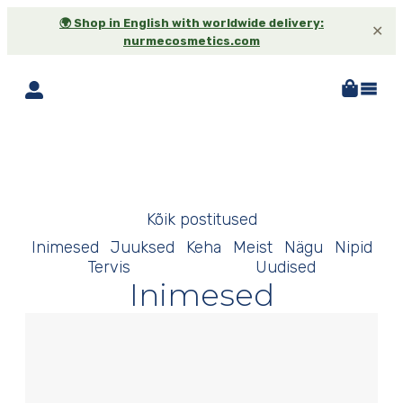
🌍 Shop in English with worldwide delivery:
✕
nurmecosmetics.com
Rubriik: Inimesed
Kõik postitused
Inimesed
Juuksed
Keha
Meist
Nägu
Nipid
Tervis
Uudised
Inimesed