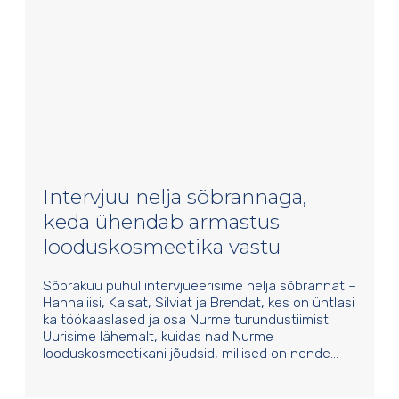
Intervjuu nelja sõbrannaga,
keda ühendab armastus
looduskosmeetika vastu
Sõbrakuu puhul intervjueerisime nelja sõbrannat –
Hannaliisi, Kaisat, Silviat ja Brendat, kes on ühtlasi
ka töökaaslased ja osa Nurme turundustiimist.
Uurisime lähemalt, kuidas nad Nurme
looduskosmeetikani jõudsid, millised on nende…