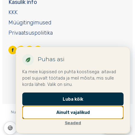
Kasulik info
KKK
Müügitingimused
Privaatsuspoliitika
Puhas asi
Ka meie küpsised on puhta koostisega: aitavad
poel sujuvalt töötada ja meil mõista, mis sulle
korda läheb. Valik on sinu.
Luba kõik
Nurme mujal Euroopas:
🌍 International
🇩🇪 Deutschland
Ainult vajalikud
🇫🇮 Suomi
🇸🇪 Sverige
🇱🇻 Latvija
🇱🇹 Lietuva
Seaded
🍪
🇵🇱 Polska
🇪🇪 Eesti ▾