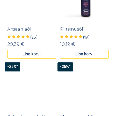
Argaaniaõli
Riitsinusõli
(23)
(19)
20,39
€
10,19
€
Lisa korvi
Lisa korvi
-25%*
-25%*