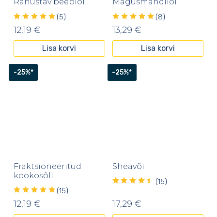
Rahustav beebiõli
Magusmandliõli
(5)
(8)
12,19
€
13,29
€
Lisa korvi
Lisa korvi
-25%*
-25%*
Fraktsioneeritud
Sheavõi
kookosõli
(15)
(15)
12,19
€
17,29
€