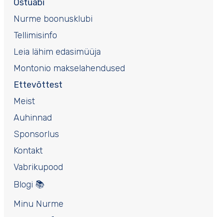
Ostuabi
Nurme boonusklubi
Tellimisinfo
Leia lähim edasimüüja
Montonio makselahendused
Ettevõttest
Meist
Auhinnad
Sponsorlus
Kontakt
Vabrikupood
Blogi 📚
Minu Nurme