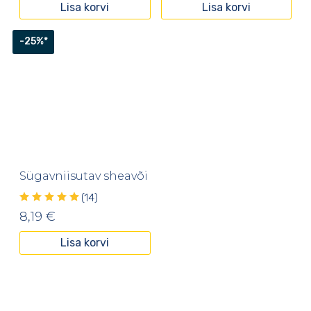
Lisa korvi
Lisa korvi
-25%*
Sügavniisutav sheavõi
(14)
8,19
€
Lisa korvi