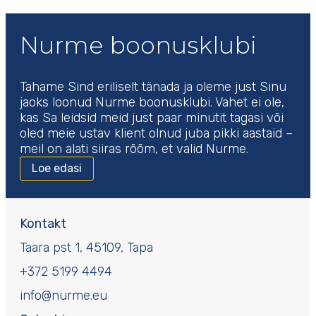
Nurme boonusklubi
Tahame Sind eriliselt tänada ja oleme just Sinu
jaoks loonud Nurme boonusklubi. Vahet ei ole,
kas Sa leidsid meid just paar minutit tagasi või
oled meie ustav klient olnud juba pikki aastaid –
meil on alati siiras rõõm, et valid Nurme.
Loe edasi
Kontakt
Taara pst 1, 45109, Tapa
+372 5199 4494
info@nurme.eu