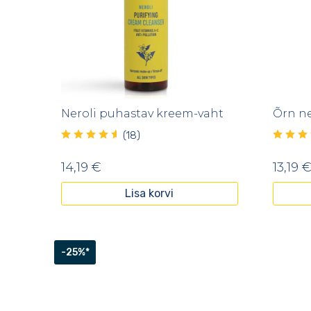
Neroli puhastav kreem-vaht
Õrn ne
(18)
14,19
€
13,19
Lisa korvi
-25%*