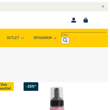
✕
Products
OUTLET
SPHAGNUM
search
Uus
-25%*
oostis!