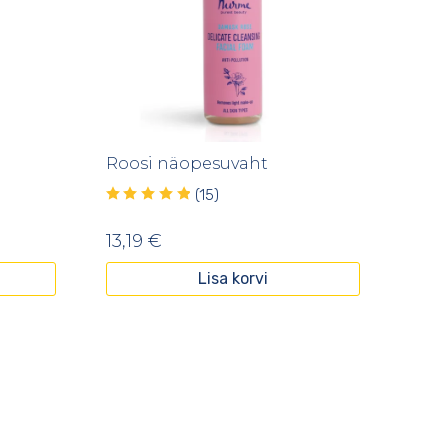
Roosi näopesuvaht
(15)
13,19
€
Lisa korvi