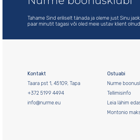
Nurme boonusklubi
Tahame Sind eriliselt tänada ja oleme just Sinu jao
paar minutit tagasi või oled meie ustav klient olnud 
Kontakt
Ostuabi
Taara pst 1, 45109, Tapa
Nurme boonusk
+372 5199 4494
Tellimisinfo
info@nurme.eu
Leia lähim eda
Montonio mak