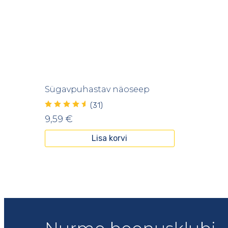
Sügavpuhastav näoseep
(31)
9,59
€
Lisa korvi