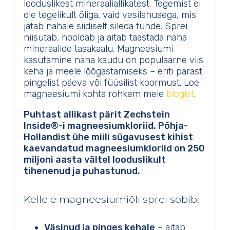
looduslikest mineraaliallikatest. Tegemist ei
ole tegelikult õliga, vaid vesilahusega, mis
jätab nahale siidiselt sileda tunde. Sprei
niisutab, hooldab ja aitab taastada naha
mineraalide tasakaalu. Magneesiumi
kasutamine naha kaudu on populaarne viis
keha ja meele lõõgastamiseks – eriti pärast
pingelist päeva või füüsilist koormust. Loe
magneesiumi kohta rohkem meie
blogist
.
Puhtast allikast pärit Zechstein
Inside®-i magneesiumkloriid. Põhja-
Hollandist ühe miili sügavusest kihist
kaevandatud magneesiumkloriid on 250
miljoni aasta vältel looduslikult
tihenenud ja puhastunud.
Kellele magneesiumiõli sprei sobib:
Väsinud ja pinges kehale
– aitab