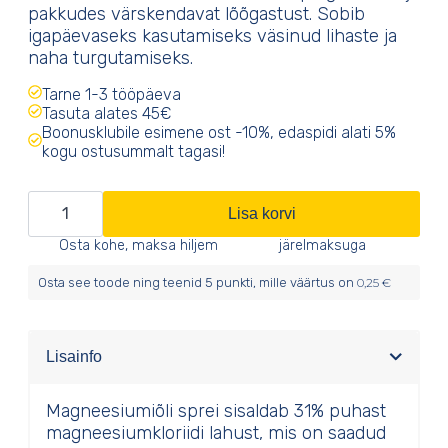
pakkudes värskendavat lõõgastust. Sobib
igapäevaseks kasutamiseks väsinud lihaste ja
naha turgutamiseks.
Tarne 1-3 tööpäeva
Tasuta alates 45€
Boonusklubile esimene ost -10%, edaspidi alati 5%
kogu ostusummalt tagasi!
Magneesiumiõli
Lisa korvi
sprei
Osta kohe, maksa hiljem
järelmaksuga
kogus
Osta see toode ning teenid
5
punkti, mille väärtus on
0,25
€
Lisainfo
Magneesiumiõli sprei sisaldab 31% puhast
magneesiumkloriidi lahust, mis on saadud