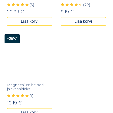
(5)
(29)
20,99
€
9,19
€
Lisa korvi
Lisa korvi
-25%*
Magneesiumihelbed
jalavannideks
(1)
10,19
€
Lisa korvi