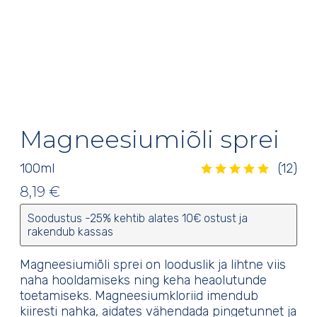
Magneesiumiõli sprei
100
ml
(12)
Hinnatud
5.00
/5
12
kliendi
hinnangu põhjal
8,19
€
Soodustus -25% kehtib alates 10€ ostust ja
rakendub kassas
Magneesiumiõli sprei on looduslik ja lihtne viis
naha hooldamiseks ning keha heaolutunde
toetamiseks. Magneesiumkloriid imendub
kiiresti nahka, aidates vähendada pingetunnet ja