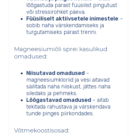
lõõgastuda pärast füüsilist pingutust
või stressirohket päeva.
Füüsiliselt aktiivsetele inimestele
–
sobib naha värskendamiseks ja
turgutamiseks pärast trenni.
Magneesiumiõli sprei kasulikud
omadused:
Niisutavad omadused
–
magneesiumkloriid ja vesi aitavad
säilitada naha niiskust, jättes naha
siledaks ja pehmeks.
Lõõgastavad omadused
– aitab
tekitada rahustava ja värskendava
tunde pinges piirkondades.
Võtmekoostisosad: