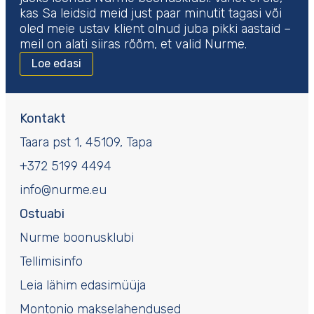
kas Sa leidsid meid just paar minutit tagasi või
oled meie ustav klient olnud juba pikki aastaid –
meil on alati siiras rõõm, et valid Nurme.
Loe edasi
Kontakt
Taara pst 1, 45109, Tapa
+372 5199 4494
info@nurme.eu
Ostuabi
Nurme boonusklubi
Tellimisinfo
Leia lähim edasimüüja
Montonio makselahendused