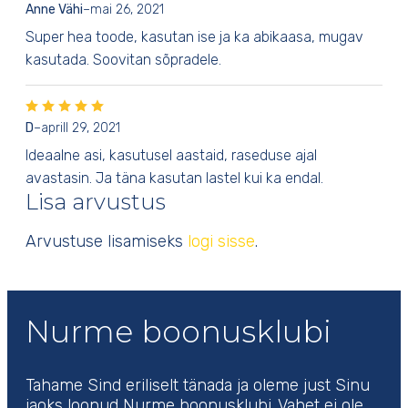
Anne Vähi
–
mai 26, 2021
Super hea toode, kasutan ise ja ka abikaasa, mugav
kasutada. Soovitan sõpradele.
D
–
aprill 29, 2021
Ideaalne asi, kasutusel aastaid, raseduse ajal
avastasin. Ja täna kasutan lastel kui ka endal.
Lisa arvustus
Arvustuse lisamiseks
logi sisse
.
Nurme boonusklubi
Tahame Sind eriliselt tänada ja oleme just Sinu
jaoks loonud Nurme boonusklubi. Vahet ei ole,