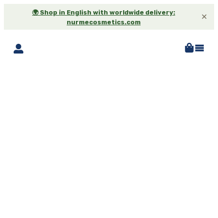
🌍 Shop in English with worldwide delivery:
✕
nurmecosmetics.com
-25%*