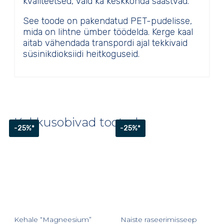
kvaliteetsed, vaid ka keskkonda säästvad.
See toode on pakendatud PET-pudelisse,
mida on lihtne ümber töödelda. Kerge kaal
aitab vähendada transpordi ajal tekkivaid
süsinikdioksiidi heitkoguseid.
Kokkusobivad tooted
-25%*
-25%*
Kehale “Magneesium”
Naiste raseerimisseep