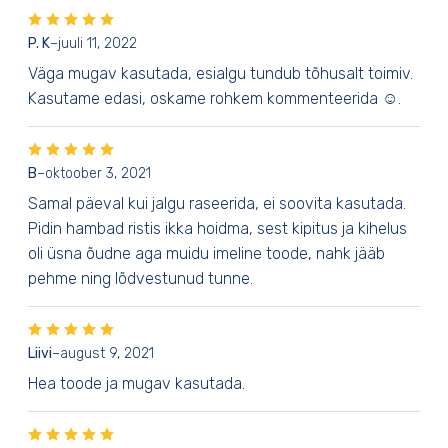
P. K
–
juuli 11, 2022
Väga mugav kasutada, esialgu tundub tõhusalt toimiv.
Kasutame edasi, oskame rohkem kommenteerida ☺️.
B
–
oktoober 3, 2021
Samal päeval kui jalgu raseerida, ei soovita kasutada.
Pidin hambad ristis ikka hoidma, sest kipitus ja kihelus
oli üsna õudne aga muidu imeline toode, nahk jääb
pehme ning lõdvestunud tunne.
Liivi
–
august 9, 2021
Hea toode ja mugav kasutada.