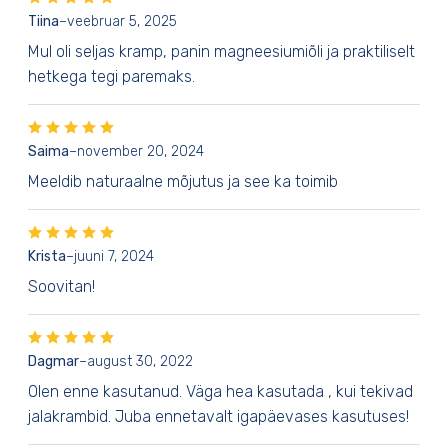
Tiina
–
veebruar 5, 2025
Mul oli seljas kramp, panin magneesiumiõli ja praktiliselt
hetkega tegi paremaks.
Saima
–
november 20, 2024
Meeldib naturaalne mõjutus ja see ka toimib
Krista
–
juuni 7, 2024
Soovitan!
Dagmar
–
august 30, 2022
Olen enne kasutanud. Väga hea kasutada , kui tekivad
jalakrambid. Juba ennetavalt igapäevases kasutuses!