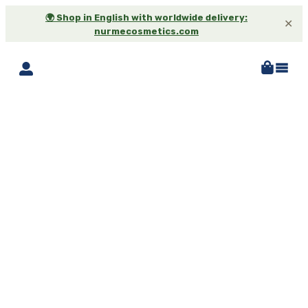
🌍 Shop in English with worldwide delivery:
✕
nurmecosmetics.com
-25%*