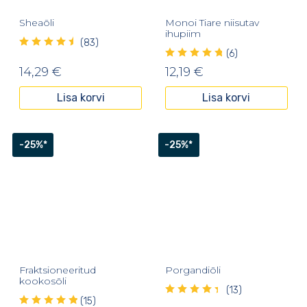
Sheaõli
Monoi Tiare niisutav
ihupiim
(83)
(6)
14,29
€
12,19
€
Lisa korvi
Lisa korvi
-25%*
-25%*
Fraktsioneeritud
Porgandiõli
kookosõli
(13)
(15)