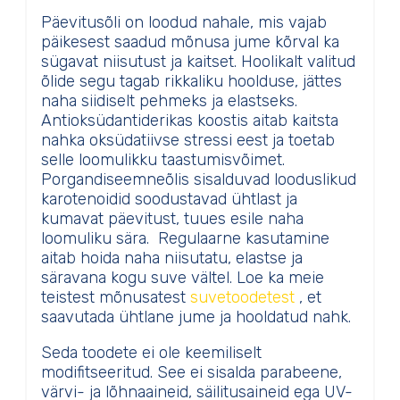
Päevitusõli on loodud nahale, mis vajab
päikesest saadud mõnusa jume kõrval ka
sügavat niisutust ja kaitset. Hoolikalt valitud
õlide segu tagab rikkaliku hoolduse, jättes
naha siidiselt pehmeks ja elastseks.
Antioksüdantiderikas koostis aitab kaitsta
nahka oksüdatiivse stressi eest ja toetab
selle loomulikku taastumisvõimet.
Porgandiseemneõlis sisalduvad looduslikud
karotenoidid soodustavad ühtlast ja
kumavat päevitust, tuues esile naha
loomuliku sära. Regulaarne kasutamine
aitab hoida naha niisutatu, elastse ja
säravana kogu suve vältel. Loe ka meie
teistest mõnusatest
suvetoodetest
, et
saavutada ühtlane jume ja hooldatud nahk.
Seda toodete ei ole keemiliselt
modifitseeritud. See ei sisalda parabeene,
värvi- ja lõhnaaineid, säilitusaineid ega UV-