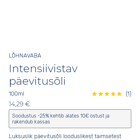
LÕHNAVABA
Intensiivistav
päevitusõli
100
ml
(1)
Hinnatud
5.00
/5
1
kliendi
hinnangu põhjal
14,29
€
Soodustus -25% kehtib alates 10€ ostust ja
rakendub kassas
Luksuslik päevitusõli looduslikest taimsetest