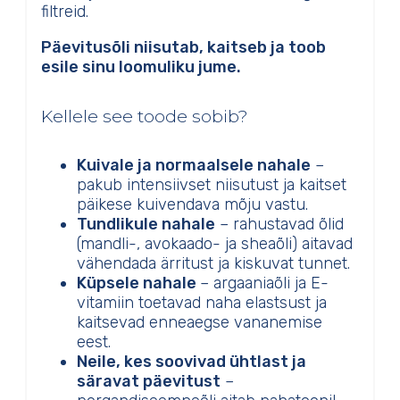
filtreid.
Päevitusõli niisutab, kaitseb ja toob
esile sinu loomuliku jume.
Kellele see toode sobib?
Kuivale ja normaalsele nahale
–
pakub intensiivset niisutust ja kaitset
päikese kuivendava mõju vastu.
Tundlikule nahale
– rahustavad õlid
(mandli-, avokaado- ja sheaõli) aitavad
vähendada ärritust ja kiskuvat tunnet.
Küpsele nahale
– argaaniaõli ja E-
vitamiin toetavad naha elastsust ja
kaitsevad enneaegse vananemise
eest.
Neile, kes soovivad ühtlast ja
säravat päevitust
–