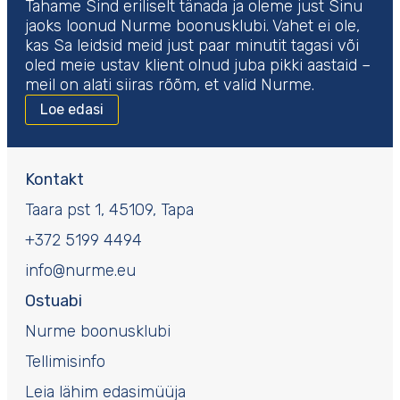
Tahame Sind eriliselt tänada ja oleme just Sinu
jaoks loonud Nurme boonusklubi. Vahet ei ole,
kas Sa leidsid meid just paar minutit tagasi või
oled meie ustav klient olnud juba pikki aastaid –
meil on alati siiras rõõm, et valid Nurme.
Loe edasi
Kontakt
Taara pst 1, 45109, Tapa
+372 5199 4494
info@nurme.eu
Ostuabi
Nurme boonusklubi
Tellimisinfo
Leia lähim edasimüüja