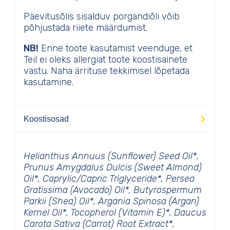
Päevitusõlis sisalduv porgandiõli võib
põhjustada riiete määrdumist.
NB!
Enne toote kasutamist veenduge, et
Teil ei oleks allergiat toote koostisainete
vastu. Naha ärrituse tekkimisel lõpetada
kasutamine.
Koostisosad
Helianthus Annuus (Sunflower) Seed Oil*,
Prunus Amygdalus Dulcis (Sweet Almond)
Oil*, Caprylic/Capric Triglyceride*, Persea
Gratissima (Avocado) Oil*, Butyrospermum
Parkii (Shea) Oil*, Argania Spinosa (Argan)
Kernel Oil*, Tocopherol (Vitamin E)*, Daucus
Carota Sativa (Carrot) Root Extract*,