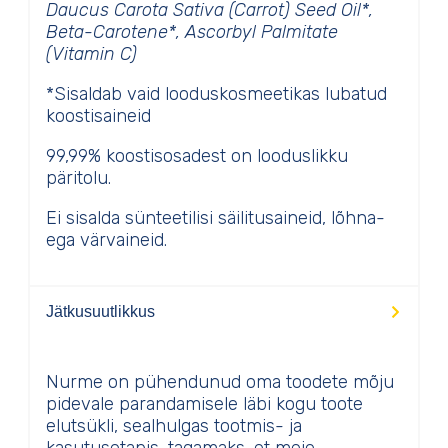
Daucus Carota Sativa (Carrot) Seed Oil*,
Beta-Carotene*, Ascorbyl Palmitate
(Vitamin C)
*Sisaldab vaid looduskosmeetikas lubatud
koostisaineid
99,99% koostisosadest on looduslikku
päritolu.
Ei sisalda sünteetilisi säilitusaineid, lõhna-
ega värvaineid.
Jätkusuutlikkus
Nurme on pühendunud oma toodete mõju
pidevale parandamisele läbi kogu toote
elutsükli, sealhulgas tootmis- ja