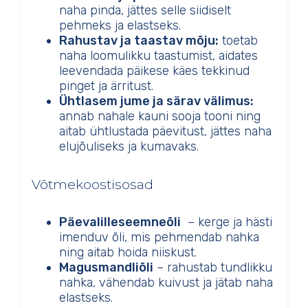
naha pinda, jättes selle siidiselt
pehmeks ja elastseks.
Rahustav ja taastav mõju:
toetab
naha loomulikku taastumist, aidates
leevendada päikese käes tekkinud
pinget ja ärritust.
Ühtlasem jume ja särav välimus:
annab nahale kauni sooja tooni ning
aitab ühtlustada päevitust, jättes naha
elujõuliseks ja kumavaks.
Võtmekoostisosad
Päevalilleseemneõli
– kerge ja hästi
imenduv õli, mis pehmendab nahka
ning aitab hoida niiskust.
Magusmandliõli
– rahustab tundlikku
nahka, vähendab kuivust ja jätab naha
elastseks.