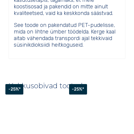
kasutusetapis, tagamaks, et meie
koostisosad ja pakendid on mitte ainult
kvaliteetsed, vaid ka keskkonda säästvad.
See toode on pakendatud PET-pudelisse,
mida on lihtne ümber töödelda. Kerge kaal
aitab vähendada transpordi ajal tekkivaid
süsinikdioksiidi heitkoguseid.
Kokkusobivad tooted
-25%*
-25%*