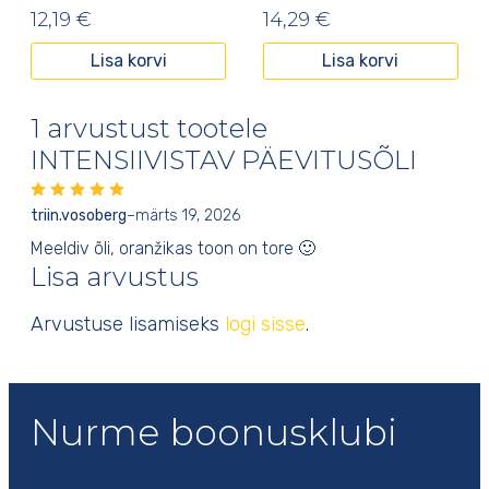
12,19
€
14,29
€
Lisa korvi
Lisa korvi
1 arvustust tootele
INTENSIIVISTAV PÄEVITUSÕLI
triin.vosoberg
–
märts 19, 2026
Meeldiv õli, oranžikas toon on tore 🙂
Lisa arvustus
Arvustuse lisamiseks
logi sisse
.
Nurme boonusklubi