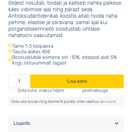
õlidest niisutab, toidab ja kaitseb nahka päikese
käes viibimise ajal ning pärast seda.
Antioksüdantiderikas koostis aitab hoida naha
pehme, elastse ja säravana, samal ajal kui
porgandiseemneõli soodustab ühtlase
nahatooni saavutamist.
Tarne 1-3 tööpäeva
Tasuta alates 45€
Boonusklubile esimene ost -10%, edaspidi alati 5%
kogu ostusummalt tagasi!
Intensiivistav
Lisa korvi
päevitusõli
Osta kohe, maksa hiljem
järelmaksuga
kogus
Osta see toode ning teenid
8
punkti, mille väärtus on
0,40
€
Lisainfo