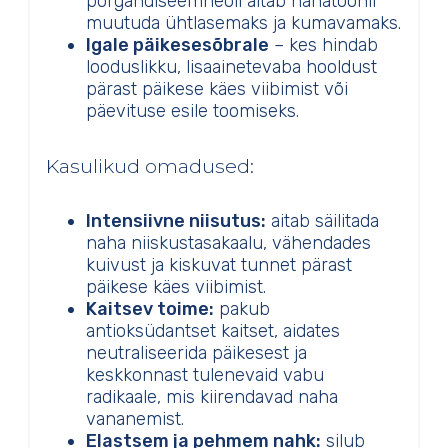
porgandiseemneõli aitab nahatoonil
muutuda ühtlasemaks ja kumavamaks.
Igale päikesesõbrale
– kes hindab
looduslikku, lisaainetevaba hooldust
pärast päikese käes viibimist või
päevituse esile toomiseks.
Kasulikud omadused:
Intensiivne niisutus:
aitab säilitada
naha niiskustasakaalu, vähendades
kuivust ja kiskuvat tunnet pärast
päikese käes viibimist.
Kaitsev toime:
pakub
antioksüdantset kaitset, aidates
neutraliseerida päikesest ja
keskkonnast tulenevaid vabu
radikaale, mis kiirendavad naha
vananemist.
Elastsem ja pehmem nahk:
silub