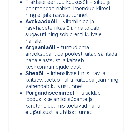
Fraktsioneeritud kookosõli – silub ja
pehmendab nahka, imendub kiiresti
ning ei jäta rasvast tunnet.
Avokaadoõli
– vitamiinide ja
rasvhapete rikas õli, mis toidab
sügavuti ning sobib eriti kuivale
nahale.
Argaaniaõli
– tuntud oma
antioksüdantide poolest, aitab säilitada
naha elastsust ja kaitseb
keskkonnamõjude eest.
Sheaõli
– intensiivselt niisutav ja
kaitsev, toetab naha kaitsebarjääri ning
vähendab kuivustunnet.
Porgandiseemneõli
– sisaldab
looduslikke antioksüdante ja
karotenoide, mis toetavad naha
elujõulisust ja ühtlast jumet.