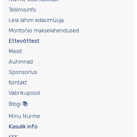
Tellimisinfo
Leia lähim edasimüüja
Montonio makselahendused
Ettevõttest
Meist
Auhinnad
Sponsorlus
Kontakt
Vabrikupood
Blogi 📚
Minu Nurme
Kasulik info
KKK