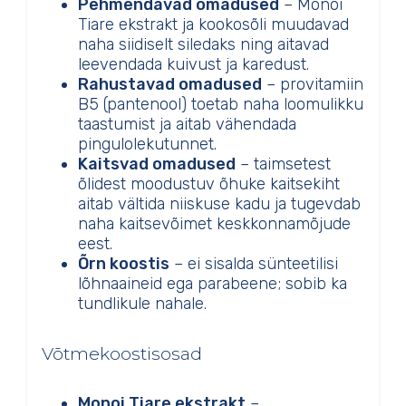
Pehmendavad omadused
– Monoi
Tiare ekstrakt ja kookosõli muudavad
naha siidiselt siledaks ning aitavad
leevendada kuivust ja karedust.
Rahustavad omadused
– provitamiin
B5 (pantenool) toetab naha loomulikku
taastumist ja aitab vähendada
pingulolekutunnet.
Kaitsvad omadused
– taimsetest
õlidest moodustuv õhuke kaitsekiht
aitab vältida niiskuse kadu ja tugevdab
naha kaitsevõimet keskkonnamõjude
eest.
Õrn koostis
– ei sisalda sünteetilisi
lõhnaaineid ega parabeene; sobib ka
tundlikule nahale.
Võtmekoostisosad
Monoi Tiare ekstrakt
–