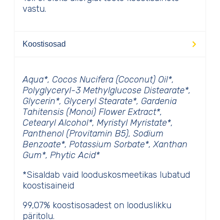
vastu.
Koostisosad
Aqua*, Cocos Nucifera (Coconut) Oil*,
Polyglyceryl-3 Methylglucose Distearate*,
Glycerin*, Glyceryl Stearate*, Gardenia
Tahitensis (Monoi) Flower Extract*,
Cetearyl Alcohol*, Myristyl Myristate*,
Panthenol (Provitamin B5), Sodium
Benzoate*, Potassium Sorbate*, Xanthan
Gum*, Phytic Acid*
*Sisaldab vaid looduskosmeetikas lubatud
koostisaineid
99,07% koostisosadest on looduslikku
päritolu.