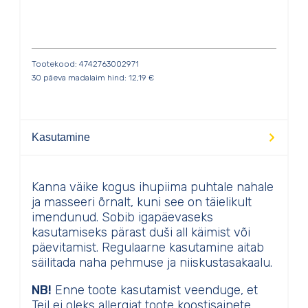
Tootekood: 4742763002971
30 päeva madalaim hind:
12,19
€
Kasutamine
Kanna väike kogus ihupiima puhtale nahale
ja masseeri õrnalt, kuni see on täielikult
imendunud. Sobib igapäevaseks
kasutamiseks pärast duši all käimist või
päevitamist. Regulaarne kasutamine aitab
säilitada naha pehmuse ja niiskustasakaalu.
NB!
Enne toote kasutamist veenduge, et
Teil ei oleks allergiat toote koostisainete