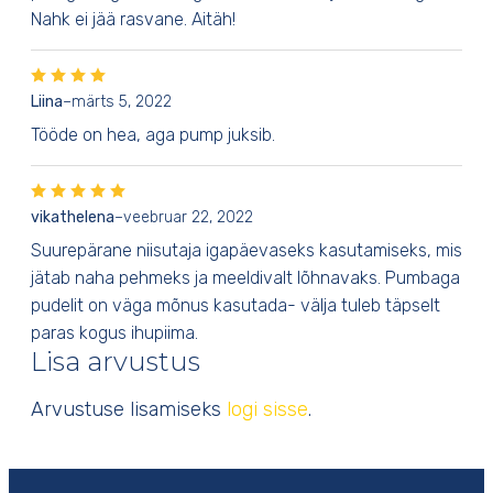
Nahk ei jää rasvane. Aitäh!
Liina
–
märts 5, 2022
Tööde on hea, aga pump juksib.
vikathelena
–
veebruar 22, 2022
Suurepärane niisutaja igapäevaseks kasutamiseks, mis
jätab naha pehmeks ja meeldivalt lõhnavaks. Pumbaga
pudelit on väga mõnus kasutada- välja tuleb täpselt
paras kogus ihupiima.
Lisa arvustus
Arvustuse lisamiseks
logi sisse
.