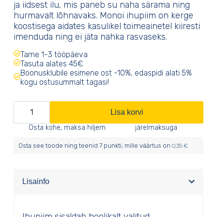
ja iidsest ilu, mis paneb su naha särama ning
hurmavalt lõhnavaks. Monoi ihupiim on kerge
koostisega aidates kasulikel toimeainetel kiiresti
imenduda ning ei jäta nahka rasvaseks.
Tarne 1-3 tööpäeva
Tasuta alates 45€
Boonusklubile esimene ost -10%, edaspidi alati 5%
kogu ostusummalt tagasi!
Monoi
Lisa korvi
Tiare
Osta kohe, maksa hiljem
järelmaksuga
niisutav
Osta see toode ning teenid
7
punkti, mille väärtus on
0,35
€
ihupiim
kogus
Lisainfo
Ihupiim sisaldab hoolikalt valitud