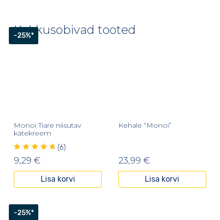
Kokkusobivad tooted
-25%*
Monoi Tiare niisutav
Kehale “Monoi”
kätekreem
(6)
9,29
€
23,99
€
Lisa korvi
Lisa korvi
-25%*