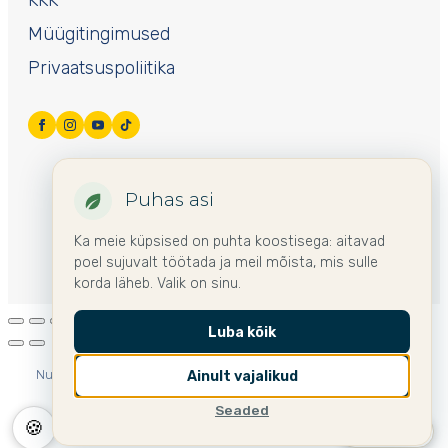
Müügitingimused
Privaatsuspoliitika
Puhas asi
Ka meie küpsised on puhta koostisega: aitavad
poel sujuvalt töötada ja meil mõista, mis sulle
korda läheb. Valik on sinu.
Luba kõik
Nurme mujal Euroopas:
🌍 International
🇩🇪 Deutschland
Ainult vajalikud
🇫🇮 Suomi
🇸🇪 Sverige
🇱🇻 Latvija
🇱🇹 Lietuva
Seaded
🍪
🇵🇱 Polska
🇪🇪 Eesti ▾