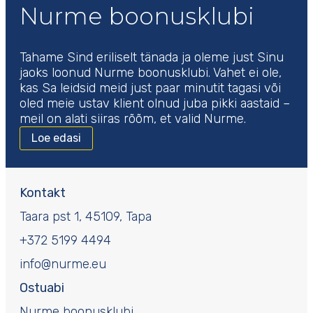
Nurme boonusklubi
Tahame Sind eriliselt tänada ja oleme just Sinu
jaoks loonud Nurme boonusklubi. Vahet ei ole,
kas Sa leidsid meid just paar minutit tagasi või
oled meie ustav klient olnud juba pikki aastaid –
meil on alati siiras rõõm, et valid Nurme.
Loe edasi
Kontakt
Taara pst 1, 45109, Tapa
+372 5199 4494
info@nurme.eu
Ostuabi
Nurme boonusklubi