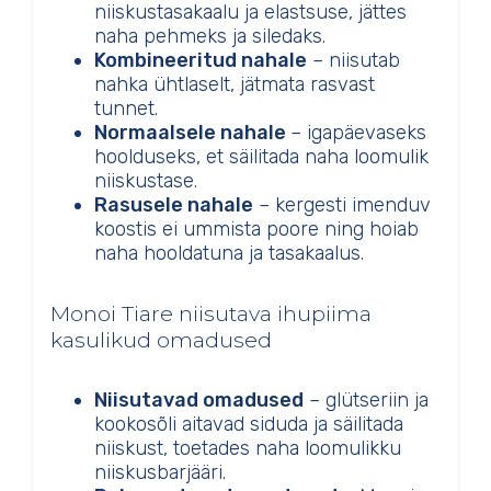
niiskustasakaalu ja elastsuse, jättes
naha pehmeks ja siledaks.
Kombineeritud nahale
– niisutab
nahka ühtlaselt, jätmata rasvast
tunnet.
Normaalsele nahale
– igapäevaseks
hoolduseks, et säilitada naha loomulik
niiskustase.
Rasusele nahale
– kergesti imenduv
koostis ei ummista poore ning hoiab
naha hooldatuna ja tasakaalus.
Monoi Tiare niisutava ihupiima
kasulikud omadused
Niisutavad omadused
– glütseriin ja
kookosõli aitavad siduda ja säilitada
niiskust, toetades naha loomulikku
niiskusbarjääri.