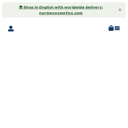
🌍 Shop in English with worldwide delivery:
✕
nurmecosmetics.com
-25%*