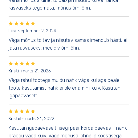
Väha mõnus siidine, toidab ja niisutab kuiva nahka
rasvaseks tegemata, mõnus õrn lõhn.
Liisi
–
september 2, 2024
Väga mõnus toitev ja niisutav samas imendub hästi, ei
jäta rasvaseks, meeldiv õrn lõhn.
Kristi
–
märts 21, 2023
Väga rahul tootega muidu nahk väga kui aga peale
toote kasutamist nahk ei ole enam nii kuiv. Kasutan
igapäevaselt.
Kristel
–
märts 24, 2022
Kasutan igapäevaselt, isegi paar korda päevas – nahk
praegu väga kuiv. Väga mõnusa lõhna ja koostisega.