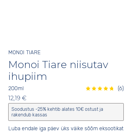
MONOI TIARE
Monoi Tiare niisutav
ihupiim
200
ml
(6)
Hinnatud
4.83
/5
6
kliendi
hinnangu põhjal
12,19
€
Soodustus -25% kehtib alates 10€ ostust ja
rakendub kassas
Luba endale iga päev üks väike sõõm eksootikat