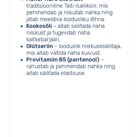
traditsiooniline Taiti ilueliksiir, mis
pehmendab ja niisutab nahka ning
jätab meeldiva loodusliku lõhna.
Kookosõli
– aitab säilitada naha
niiskust ja tugevdab naha
kaitsebarjääri.
Glütseriin
– looduslik niiskusesäilitaja,
mis aitab vältida naha kuivust.
Provitamiin B5 (pantenool)
–
rahustab ja pehmendab nahka ning
aitab säilitada elastsuse.