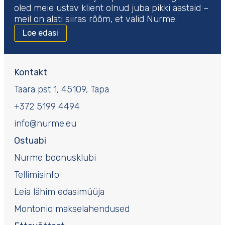
tervist kõige puhtamate looduslikke koostisosade abil.
oled meie ustav klient olnud juba pikki aastaid –
meil on alati siiras rõõm, et valid Nurme.
Loe edasi
Kontakt
Taara pst 1, 45109, Tapa
+372 5199 4494
info@nurme.eu
Ostuabi
Nurme boonusklubi
Tellimisinfo
Leia lähim edasimüüja
Montonio makselahendused