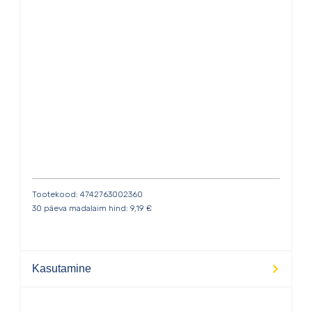
Tootekood: 4742763002360
30 päeva madalaim hind:
9,19
€
Kasutamine