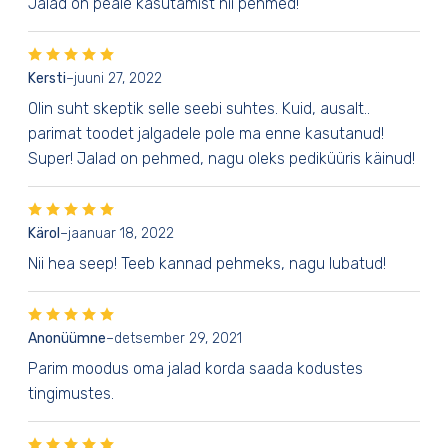
Jalad on peale kasutamist nii pehmed!
Kersti
–
juuni 27, 2022
Olin suht skeptik selle seebi suhtes. Kuid, ausalt..
parimat toodet jalgadele pole ma enne kasutanud!
Super! Jalad on pehmed, nagu oleks pediküüris käinud!
Kärol
–
jaanuar 18, 2022
Nii hea seep! Teeb kannad pehmeks, nagu lubatud!
Anonüümne
–
detsember 29, 2021
Parim moodus oma jalad korda saada kodustes
tingimustes.