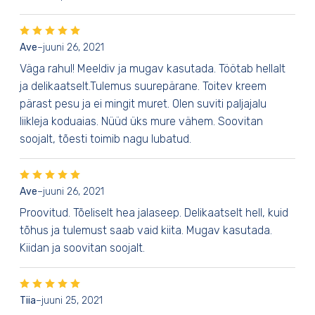
Ave
–
juuni 26, 2021
Väga rahul! Meeldiv ja mugav kasutada. Töötab hellalt
ja delikaatselt.Tulemus suurepärane. Toitev kreem
pärast pesu ja ei mingit muret. Olen suviti paljajalu
liikleja koduaias. Nüüd üks mure vähem. Soovitan
soojalt, tõesti toimib nagu lubatud.
Ave
–
juuni 26, 2021
Proovitud. Tõeliselt hea jalaseep. Delikaatselt hell, kuid
tõhus ja tulemust saab vaid kiita. Mugav kasutada.
Kiidan ja soovitan soojalt.
Tiia
–
juuni 25, 2021