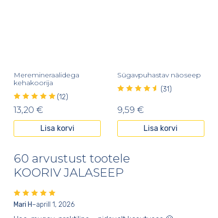
Meremineraalidega
Sügavpuhastav näoseep
kehakoorija
(31)
(12)
13,20
€
9,59
€
Lisa korvi
Lisa korvi
60 arvustust tootele
KOORIV JALASEEP
Mari H
–
aprill 1, 2026