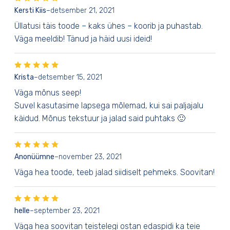
Kersti Kiis
–
detsember 21, 2021
Üllatusi täis toode – kaks ühes – koorib ja puhastab.
Väga meeldib! Tänud ja häid uusi ideid!
Krista
–
detsember 15, 2021
Väga mõnus seep!
Suvel kasutasime lapsega mõlemad, kui sai paljajalu
käidud. Mõnus tekstuur ja jalad said puhtaks 🙂
Anonüümne
–
november 23, 2021
Väga hea toode, teeb jalad siidiselt pehmeks. Soovitan!
helle
–
september 23, 2021
Väga hea soovitan teistelegi ostan edaspidi ka teie