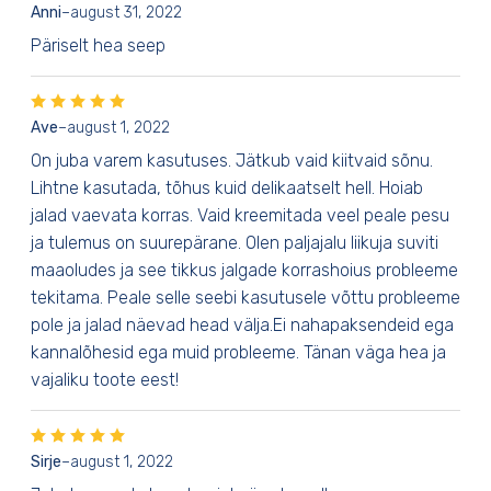
Anni
–
august 31, 2022
Päriselt hea seep
Ave
–
august 1, 2022
On juba varem kasutuses. Jätkub vaid kiitvaid sõnu.
Lihtne kasutada, tõhus kuid delikaatselt hell. Hoiab
jalad vaevata korras. Vaid kreemitada veel peale pesu
ja tulemus on suurepärane. Olen paljajalu liikuja suviti
maaoludes ja see tikkus jalgade korrashoius probleeme
tekitama. Peale selle seebi kasutusele võttu probleeme
pole ja jalad näevad head välja.Ei nahapaksendeid ega
kannalõhesid ega muid probleeme. Tänan väga hea ja
vajaliku toote eest!
Sirje
–
august 1, 2022