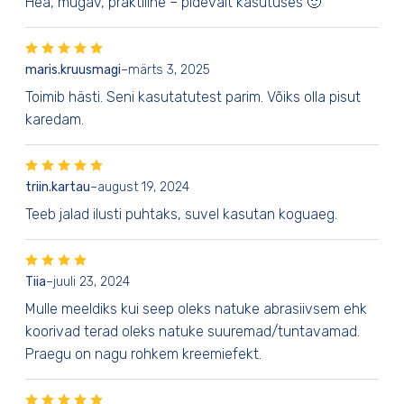
Hea, mugav, praktiline – pidevalt kasutuses 🙂
maris.kruusmagi
–
märts 3, 2025
Toimib hästi. Seni kasutatutest parim. Võiks olla pisut
karedam.
triin.kartau
–
august 19, 2024
Teeb jalad ilusti puhtaks, suvel kasutan koguaeg.
Tiia
–
juuli 23, 2024
Mulle meeldiks kui seep oleks natuke abrasiivsem ehk
koorivad terad oleks natuke suuremad/tuntavamad.
Praegu on nagu rohkem kreemiefekt.