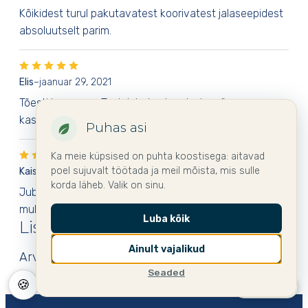
Kõikidest turul pakutavatest koorivatest jalaseepidest
absoluutselt parim.
Elis
–
jaanuar 29, 2021
Tõesti hea seep. Teeb jalad pehmeks ja mõnus
kasutada
Puhas asi
Ka meie küpsised on puhta koostisega: aitavad
poel sujuvalt töötada ja meil mõista, mis sulle
Kaisa Raja
–
oktoober 22, 2020
korda läheb. Valik on sinu.
Juba amnu kasutan jalaseepi, täiesti kohustuslik asi
mul kodus. Riiulis ootab veel proovimist kehakreem.
Luba kõik
Lisa arvustus
Ainult vajalikud
Arvustuse lisamiseks
logi sisse
.
Seaded
🍪
🇪🇪 Eesti ▾