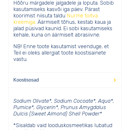
Hõõru märgadele jalgadele ja loputa. Sobib
kasutamiseks kasvõi iga päev. Pärast
koorimist niisuta taldu
Nurme toitva
kreemiga.
Äärmiselt tõhus, kestab kaua ja
jalad püsivad kaunid. Ei sobi kasutamiseks
kehale, kuna on äärmiselt abrasiivne.
NB! Enne toote kasutamist veenduge, et
Teil ei oleks allergiat toote koostisainete
vastu.
Koostisosad
Sodium Olivate*, Sodium Cocoate*, Aqua*,
Pumice*, Glycerin*, Prunus Amygdalus
Dulcis (Sweet Almond) Shell Powder*
*Sisaldab vaid looduskosmeetikas lubatud