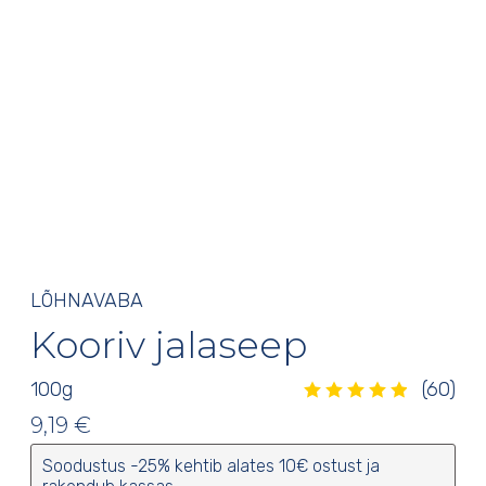
LÕHNAVABA
Kooriv jalaseep
100
g
(60)
Hinnatud
4.95
/5
60
kliendi
hinnangu põhjal
9,19
€
Soodustus -25% kehtib alates 10€ ostust ja