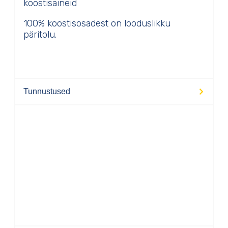
koostisaineid
100% koostisosadest on looduslikku
päritolu.
Tunnustused