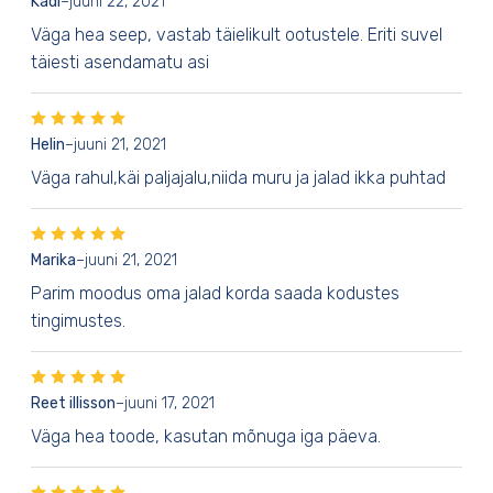
Kadi
–
juuni 22, 2021
Väga hea seep, vastab täielikult ootustele. Eriti suvel
täiesti asendamatu asi
Helin
–
juuni 21, 2021
Väga rahul,käi paljajalu,niida muru ja jalad ikka puhtad
Marika
–
juuni 21, 2021
Parim moodus oma jalad korda saada kodustes
tingimustes.
Reet illisson
–
juuni 17, 2021
Väga hea toode, kasutan mõnuga iga päeva.