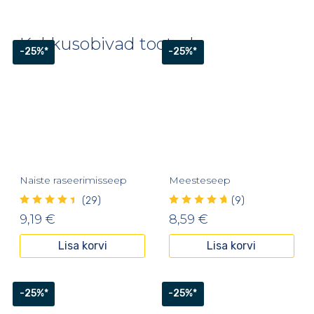
Kokkusobivad tooted
-25%*
-25%*
Naiste raseerimisseep
Meesteseep
(29)
(9)
9,19
€
8,59
€
Lisa korvi
Lisa korvi
-25%*
-25%*