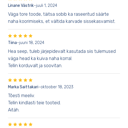
Linane Västrik
–
juuli 1, 2024
Väga tore toode, täitsa sobib ka raseeritud säärte
naha koorimiseks, et vältida karvade sissekasvamist.
Tiina
–
juuni 18, 2024
Hea seep, tuleb järjepidevalt kasutada siis tulemused
väga head ka kuiva naha korral.
Tellin korduvalt ja soovitan.
Marka Saittakari
–
oktoober 18, 2023
Tõesti meeliv.
Tellin kindlasti teie tooteid.
Aitäh.