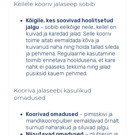
Kellele kooriv jalaseep sobib
Kõigile, kes soovivad hoolitsetud
jalgu
– sobib eelkõige neile, kellel on
kuivad ja karedad jalad. Selle kooriv
toime aitab eemaldada kõva ja
kuivanud naha ning hoida tallad sileda
ja pehmena. Regulaarne kasutamine
toimib ennetava hooldusena, et kare
nahk ei pääseks tekkima ning jalad
püsiksid kauem pehmed.
Kooriva jalaseebi kasulikud
omadused
Koorivad omadused
– pimsskivi ja
mandlikoorepulber eemaldavad õrnalt
surnud naharakud ja siluvad jalgu.
Niisutavad omadused
– glütseriin ja