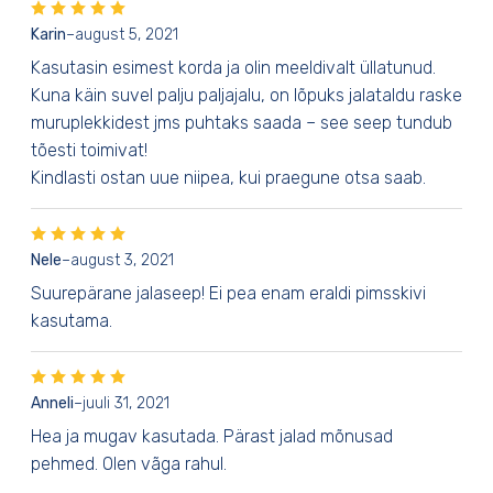
Karin
–
august 5, 2021
Kasutasin esimest korda ja olin meeldivalt üllatunud.
Kuna käin suvel palju paljajalu, on lõpuks jalataldu raske
muruplekkidest jms puhtaks saada – see seep tundub
tõesti toimivat!
Kindlasti ostan uue niipea, kui praegune otsa saab.
Nele
–
august 3, 2021
Suurepärane jalaseep! Ei pea enam eraldi pimsskivi
kasutama.
Anneli
–
juuli 31, 2021
Hea ja mugav kasutada. Pärast jalad mõnusad
pehmed. Olen vãga rahul.