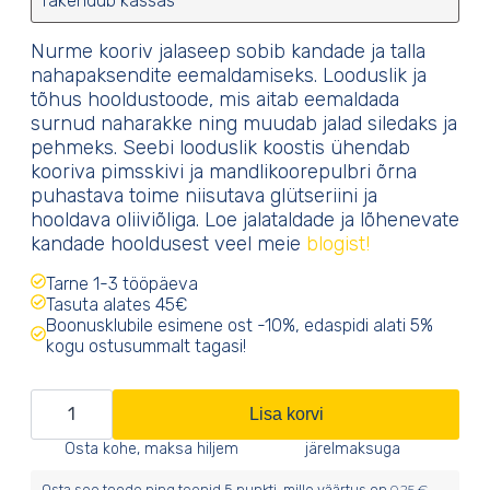
rakendub kassas
Nurme kooriv jalaseep sobib kandade ja talla
nahapaksendite eemaldamiseks. Looduslik ja
tõhus hooldustoode, mis aitab eemaldada
surnud naharakke ning muudab jalad siledaks ja
pehmeks. Seebi looduslik koostis ühendab
kooriva pimsskivi ja mandlikoorepulbri õrna
puhastava toime niisutava glütseriini ja
hooldava oliiviõliga. Loe jalataldade ja lõhenevate
kandade hooldusest veel meie
blogist!
Tarne 1-3 tööpäeva
Tasuta alates 45€
Boonusklubile esimene ost -10%, edaspidi alati 5%
kogu ostusummalt tagasi!
Kooriv
Lisa korvi
jalaseep
Osta kohe, maksa hiljem
järelmaksuga
kogus
Osta see toode ning teenid
5
punkti, mille väärtus on
0,25
€