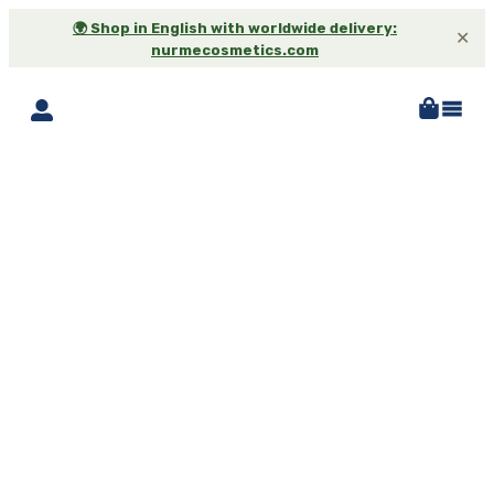
🌍 Shop in English with worldwide delivery:
✕
nurmecosmetics.com
-25%*