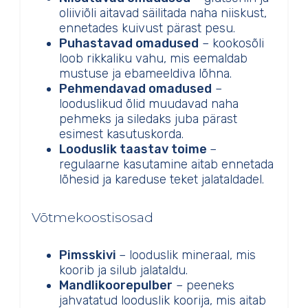
oliiviõli aitavad säilitada naha niiskust,
ennetades kuivust pärast pesu.
Puhastavad omadused
– kookosõli
loob rikkaliku vahu, mis eemaldab
mustuse ja ebameeldiva lõhna.
Pehmendavad omadused
–
looduslikud õlid muudavad naha
pehmeks ja siledaks juba pärast
esimest kasutuskorda.
Looduslik taastav toime
–
regulaarne kasutamine aitab ennetada
lõhesid ja kareduse teket jalataldadel.
Võtmekoostisosad
Pimsskivi
– looduslik mineraal, mis
koorib ja silub jalataldu.
Mandlikoorepulber
– peeneks
jahvatatud looduslik koorija, mis aitab