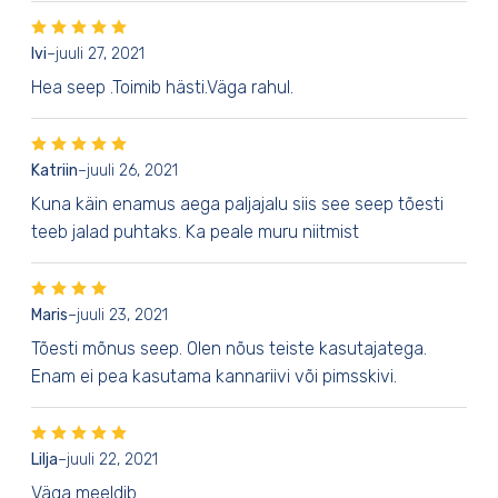
Ivi
–
juuli 27, 2021
Hea seep .Toimib hästi.Väga rahul.
Katriin
–
juuli 26, 2021
Kuna käin enamus aega paljajalu siis see seep tõesti
teeb jalad puhtaks. Ka peale muru niitmist
Maris
–
juuli 23, 2021
Tõesti mõnus seep. Olen nõus teiste kasutajatega.
Enam ei pea kasutama kannariivi või pimsskivi.
Lilja
–
juuli 22, 2021
Väga meeldib.