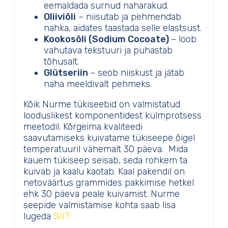
eemaldada surnud naharakud.
Oliiviõli
– niisutab ja pehmendab
nahka, aidates taastada selle elastsust.
Kookosõli (Sodium Cocoate)
– loob
vahutava tekstuuri ja puhastab
tõhusalt.
Glütseriin
– seob niiskust ja jätab
naha meeldivalt pehmeks.
Kõik Nurme tükiseebid on valmistatud
looduslikest komponentidest külmprotsess
meetodil. Kõrgeima kvaliteedi
saavutamiseks kuivatame tükiseepe õigel
temperatuuril vähemalt 30 päeva. Mida
kauem tükiseep seisab, seda rohkem ta
kuivab ja kaalu kaotab. Kaal pakendil on
netoväärtus grammides pakkimise hetkel
ehk 30 päeva peale kuivamist. Nurme
seepide valmistamise kohta saab lisa
lugeda
SIIT.