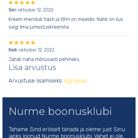
Siiri
–
oktoober 12, 2022
Kreem imendub hästi ja lõhn on meeldiv. Nahk on ilus
isegi ilma jumestuskreemita.
Reili
–
oktoober 12, 2022
Jätab naha mõnusasti pehmeks.
Lisa arvustus
Arvustuse lisamiseks
logi sisse
.
Nurme boonusklubi
Tahame Sind eriliselt tänada ja oleme just Sinu
jaoks loonud Nurme boonusklubi. Vahet ei ole,