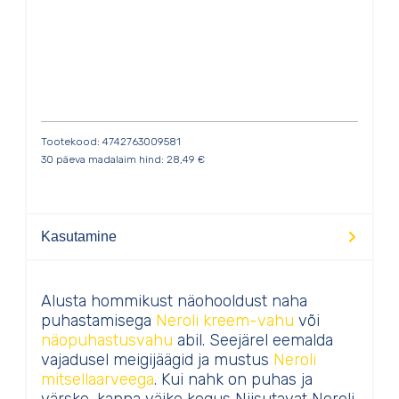
Tootekood: 4742763009581
30 päeva madalaim hind:
28,49
€
Kasutamine
Alusta hommikust näohooldust naha
puhastamisega
Neroli kreem-vahu
või
näopuhastusvahu
abil. Seejärel eemalda
vajadusel meigijäägid ja mustus
Neroli
mitsellaarveega
. Kui nahk on puhas ja