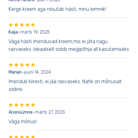
Kerge kreem aga niisutab hästi, minu lemmik!
Kaija
–
märts 19, 2025
Väga hästi imenduvad kreem,mis ei jäta nägu
rasvaseks. Ideaalselt sobib meigipõhja all kasutamiseks
Marian
–
juuni 14, 2024
Imendub kiiresti, ei jää rasvaseks. Nahk on mõnusalt
siidine.
Anonüümne
–
märts 27, 2023
Väga mõnus!