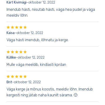
Kärt Kivimägi
–
oktoober 12, 2022
Imendub hästi, niisutab hästi, väga hea pudel ja väga
meeldiv lõhn.
Kaisa
–
oktoober 12, 2022
Väga hästi imendub, lõhnatu ja kerge.
Küllike
–
oktoober 12, 2022
Mulle väga meeldib, kindlasti kprdan
Brit
–
oktoober 12, 2022
Väga kerge ja mõnus koostis, meeldiv lõhn. Imendub
kergesti ning jätab naha kaunilt särama. 🙂