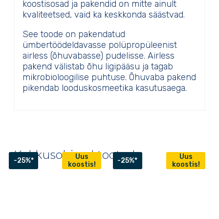
koostisosad ja pakendid on mitte ainult
kvaliteetsed, vaid ka keskkonda säästvad.
See toode on pakendatud
ümbertöödeldavasse polüpropüleenist
airless (õhuvabasse) pudelisse. Airless
pakend välistab õhu ligipääsu ja tagab
mikrobioloogilise puhtuse. Õhuvaba pakend
pikendab looduskosmeetika kasutusaega.
Kokkusobivad tooted
Uus
Uus
-25%*
-25%*
koostis!
koostis!