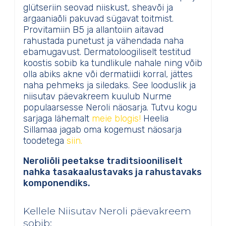
glütseriin seovad niiskust, sheavõi ja
argaaniaõli pakuvad sügavat toitmist.
Provitamiin B5 ja allantoiin aitavad
rahustada punetust ja vähendada naha
ebamugavust. Dermatoloogiliselt testitud
koostis sobib ka tundlikule nahale ning võib
olla abiks akne või dermatiidi korral, jättes
naha pehmeks ja siledaks. See looduslik ja
niisutav päevakreem kuulub Nurme
populaarsesse Neroli näosarja. Tutvu kogu
sarjaga lähemalt
meie blogis!
Heelia
Sillamaa jagab oma kogemust näosarja
toodetega
siin.
Neroliõli peetakse traditsiooniliselt
nahka tasakaalustavaks ja rahustavaks
komponendiks.
Kellele Niisutav Neroli päevakreem
sobib: