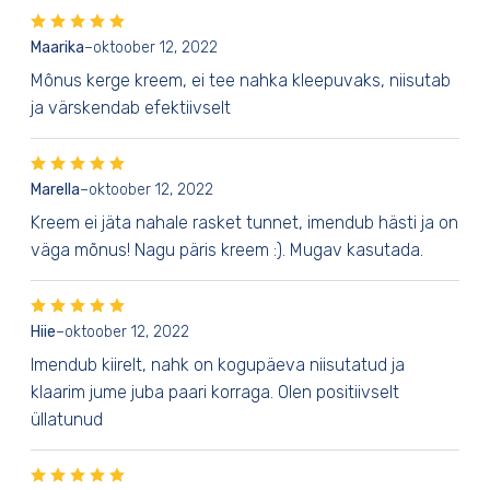
Maarika
–
oktoober 12, 2022
Mônus kerge kreem, ei tee nahka kleepuvaks, niisutab
ja värskendab efektiivselt
Marella
–
oktoober 12, 2022
Kreem ei jäta nahale rasket tunnet, imendub hästi ja on
väga mõnus! Nagu päris kreem :). Mugav kasutada.
Hiie
–
oktoober 12, 2022
Imendub kiirelt, nahk on kogupäeva niisutatud ja
klaarim jume juba paari korraga. Olen positiivselt
üllatunud