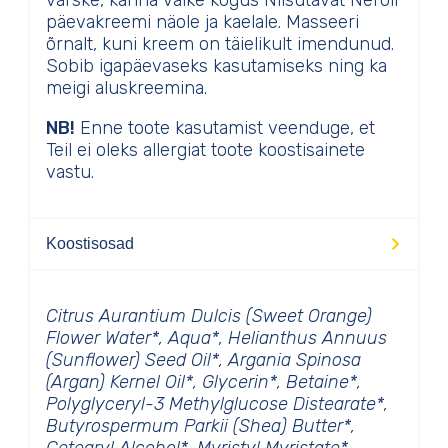
värske, kanna väike kogus Niisutavat Neroli
päevakreemi näole ja kaelale. Masseeri
õrnalt, kuni kreem on täielikult imendunud.
Sobib igapäevaseks kasutamiseks ning ka
meigi aluskreemina.
NB!
Enne toote kasutamist veenduge, et
Teil ei oleks allergiat toote koostisainete
vastu.
Koostisosad
Citrus Aurantium Dulcis (Sweet Orange)
Flower Water*, Aqua*, Helianthus Annuus
(Sunflower) Seed Oil*, Argania Spinosa
(Argan) Kernel Oil*, Glycerin*, Betaine*,
Polyglyceryl-3 Methylglucose Distearate*,
Butyrospermum Parkii (Shea) Butter*,