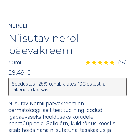
NEROLI
Niisutav neroli
päevakreem
50
ml
(18)
Hinnatud
4.94
/5
18
kliendi hinnangu
28,49
€
põhjal
Soodustus -25% kehtib alates 10€ ostust ja
rakendub kassas
Niisutav Neroli päevakreem on
dermatoloogiliselt testitud ning loodud
igapäevaseks hoolduseks kõikidele
nahatüüpidele. Selle õrn, kuid tõhus koostis
aitab hoida naha niisutatuna, tasakaalus ja