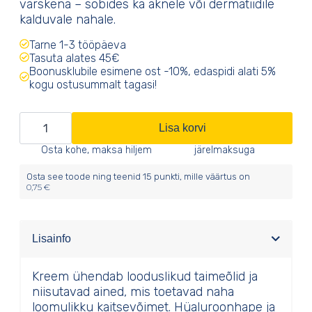
värskena – sobides ka aknele või dermatiidile
kalduvale nahale.
Tarne 1-3 tööpäeva
Tasuta alates 45€
Boonusklubile esimene ost -10%, edaspidi alati 5%
kogu ostusummalt tagasi!
Niisutav
Lisa korvi
neroli
Osta kohe, maksa hiljem
järelmaksuga
päevakreem
Osta see toode ning teenid
15
punkti, mille väärtus on
0,75
€
kogus
Lisainfo
Kreem ühendab looduslikud taimeõlid ja
niisutavad ained, mis toetavad naha
loomulikku kaitsevõimet. Hüaluroonhape ja