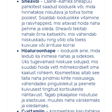
Sheavõi
– Lääne-Aafrika sheapuu
pähklitest saadud looduslik või, mida
hinnatakse niisutava ja toitva toime
poolest. Sisaldab looduslikke vitamiine
ja rasvhappeid, mis aitavad hoida naha
pehme ja sileda. Sheavõi tekitab
nahale õrna kaitsekihi, mis vähendab
niiskuskadu ning võib olla toeks
kuivuse või ärrituse korral.
Hüaluroonhape
– looduslik aine, mida
leidub ka inimese nahas ja sidekoes.
Üks tugevamaid niiskuse sidujaid, mis
suudab hoida vett mitmekordselt oma
kaalust rohkem. Kosmeetikas aitab see
täita naha pindmisi kihte niiskusega,
vähendades pingulolekut ja peenete
kuivusest tingitud kortsukeste
nähtavust. Tagab pikaajalise niisutuse
ja elastsuse, muutes naha värskemaks
ja siledamaks.
C-vitamiin
– kosmeetikas kasutatakse