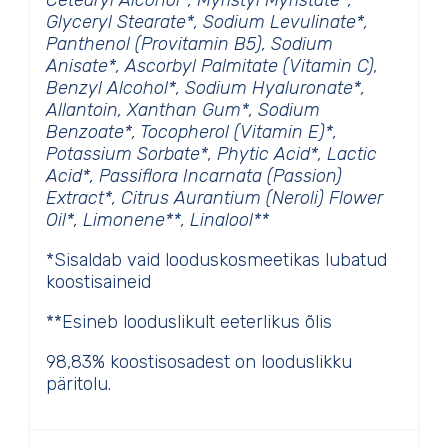
Cetearyl Alcohol*, Myristyl Myristate*,
Glyceryl Stearate*, Sodium Levulinate*,
Panthenol (Provitamin B5), Sodium
Anisate*, Ascorbyl Palmitate (Vitamin C),
Benzyl Alcohol*, Sodium Hyaluronate*,
Allantoin, Xanthan Gum*, Sodium
Benzoate*, Tocopherol (Vitamin E)*,
Potassium Sorbate*, Phytic Acid*, Lactic
Acid*, Passiflora Incarnata (Passion)
Extract*, Citrus Aurantium (Neroli) Flower
Oil*, Limonene**, Linalool**
*Sisaldab vaid looduskosmeetikas lubatud
koostisaineid
**Esineb looduslikult eeterlikus õlis
98,83% koostisosadest on looduslikku
päritolu.