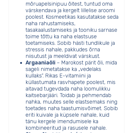
mõruapelsinipuu õitest, tuntud oma
värskendava ja kergelt lillelise aroomi
poolest. Kosmeetikas kasutatakse seda
naha rahustamiseks,
tasakaalustamiseks ja tooniku sarnase
toime tõttu ka naha elastsuse
toetamiseks. Sobib hästi tundlikule ja
stressis nahale, pakkudes õrna
niisutust ja meeldivat värskust.
Argaaniaõli
– Marokost pärit õli, mida
sageli nimetatakse ka „vedelaks
kullaks“. Rikas E-vitamiini ja
küllastumata rasvhapete poolest, mis
aitavad tugevdada naha loomulikku
kaitsebarjääri. Toidab ja pehmendab
nahka, muutes selle elastsemaks ning
toetades naha taastumisvõimet. Sobib
eriti kuivale ja küpsele nahale, kuid
tänu kergele imendumisele ka
kombineeritud ja rasusele nahale.