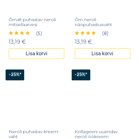
Õrnalt puhastav neroli
Õrn neroli
mitsellaarvesi
näopuhastusvaht
(5)
(8)
13,19
€
13,19
€
Lisa korvi
Lisa korvi
-25%*
-25%*
Neroli puhastav kreem-
Kollageeni uuendav
vaht
neroli öökreem