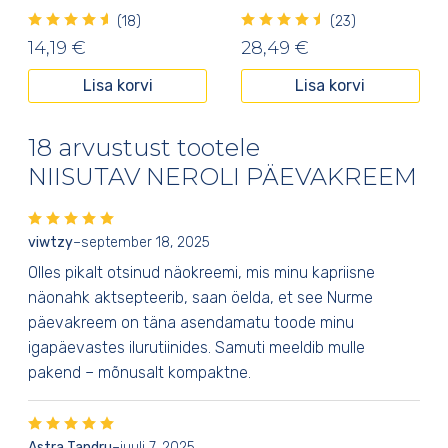
(18)
(23)
14,19
€
28,49
€
Lisa korvi
Lisa korvi
18 arvustust tootele
NIISUTAV NEROLI PÄEVAKREEM
viwtzy
–
september 18, 2025
Olles pikalt otsinud näokreemi, mis minu kapriisne
näonahk aktsepteerib, saan öelda, et see Nurme
päevakreem on täna asendamatu toode minu
igapäevastes ilurutiinides. Samuti meeldib mulle
pakend – mõnusalt kompaktne.
Astra Tandru
–
juuli 7, 2025