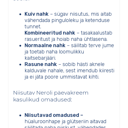
Kuiv nahk
– sügav niisutus, mis aitab
vähendada pinguloleku ja ketenduse
tunnet.
Kombineeritud nahk
– tasakaalustab
rasueritust ja hoiab naha ühtlasena.
Normaalne nahk
– säilitab terve jume
ja toetab naha loomulikku
kaitsebarjääri.
Rasune nahk
– sobib hästi aknele
kalduvale nahale, sest imendub kiiresti
ja ei jäta poore ummistavat kihti.
Niisutav Neroli päevakreem
kasulikud omadused:
Niisutavad omadused –
hüaluroonhape ja glütseriin aitavad
säilitada naha niiskust, vähendades