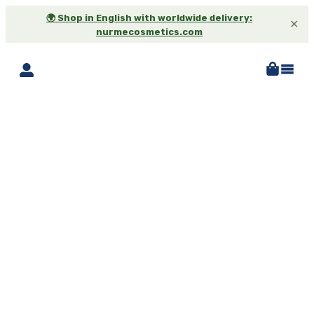
🌍 Shop in English with worldwide delivery:
✕
nurmecosmetics.com
-25%*