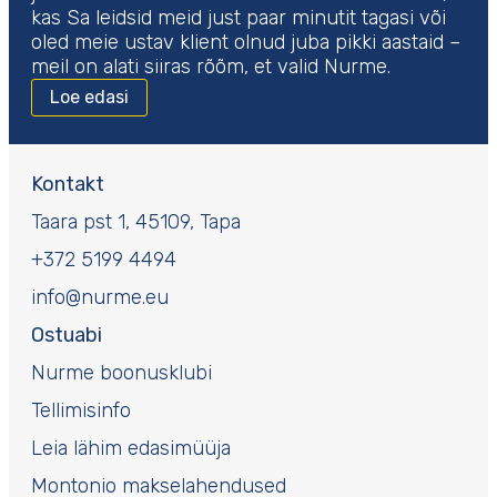
kas Sa leidsid meid just paar minutit tagasi või
oled meie ustav klient olnud juba pikki aastaid –
meil on alati siiras rõõm, et valid Nurme.
Loe edasi
Kontakt
Taara pst 1, 45109, Tapa
+372 5199 4494
info@nurme.eu
Ostuabi
Nurme boonusklubi
Tellimisinfo
Leia lähim edasimüüja
Montonio makselahendused