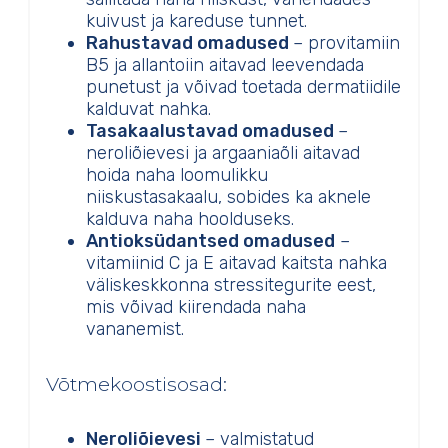
kuivust ja kareduse tunnet.
Rahustavad omadused
– provitamiin
B5 ja allantoiin aitavad leevendada
punetust ja võivad toetada dermatiidile
kalduvat nahka.
Tasakaalustavad omadused
–
neroliõievesi ja argaaniaõli aitavad
hoida naha loomulikku
niiskustasakaalu, sobides ka aknele
kalduva naha hoolduseks.
Antioksüdantsed omadused
–
vitamiinid C ja E aitavad kaitsta nahka
väliskeskkonna stressitegurite eest,
mis võivad kiirendada naha
vananemist.
Võtmekoostisosad:
Neroliõievesi
– valmistatud