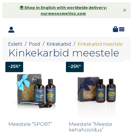
🌍 Shop in English with worldwide delivery:
✕
nurmecosmetics.com
Esileht
Pood
Kinkekarbid
Kinkekarbid meestele
Kinkekarbid meestele
-25%*
-25%*
Meestele “SPORT”
Meestele “Meeste
kehahooldus”