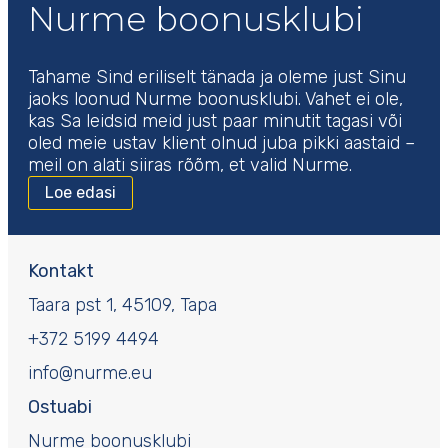
Nurme boonusklubi
Tahame Sind eriliselt tänada ja oleme just Sinu
jaoks loonud Nurme boonusklubi. Vahet ei ole,
kas Sa leidsid meid just paar minutit tagasi või
oled meie ustav klient olnud juba pikki aastaid –
meil on alati siiras rõõm, et valid Nurme.
Loe edasi
Kontakt
Taara pst 1, 45109, Tapa
+372 5199 4494
info@nurme.eu
Ostuabi
Nurme boonusklubi