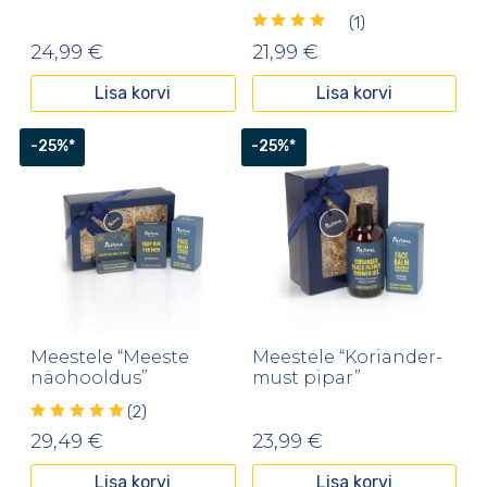
(1)
24,99
€
21,99
€
Lisa korvi
Lisa korvi
-25%*
-25%*
Meestele “Meeste
Meestele “Koriander-
näohooldus”
must pipar”
(2)
29,49
€
23,99
€
Lisa korvi
Lisa korvi