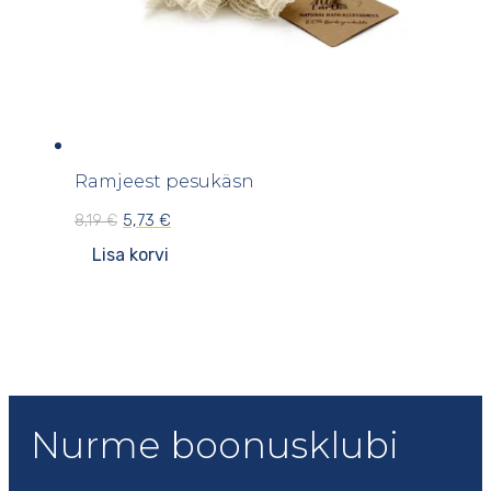
Ramjeest pesukäsn
Algne
Praegune
5,73
€
8,19
€
hind
hind
Lisa korvi
oli:
on:
8,19 €.
5,73 €.
Nurme boonusklubi