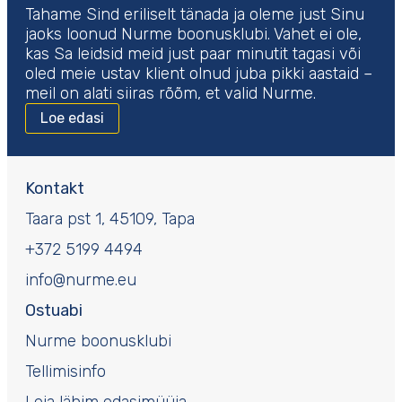
Tahame Sind eriliselt tänada ja oleme just Sinu
jaoks loonud Nurme boonusklubi. Vahet ei ole,
kas Sa leidsid meid just paar minutit tagasi või
oled meie ustav klient olnud juba pikki aastaid –
meil on alati siiras rõõm, et valid Nurme.
Loe edasi
Kontakt
Taara pst 1, 45109, Tapa
+372 5199 4494
info@nurme.eu
Ostuabi
Nurme boonusklubi
Tellimisinfo