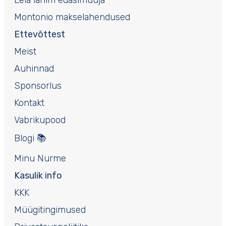
Leia lähim edasimüüja
Montonio makselahendused
Ettevõttest
Meist
Auhinnad
Sponsorlus
Kontakt
Vabrikupood
Blogi 📚
Minu Nurme
Kasulik info
KKK
Müügitingimused