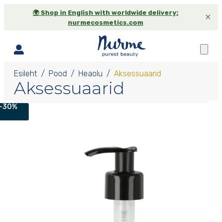
🌍 Shop in English with worldwide delivery:
✕
nurmecosmetics.com
Esileht
Pood
Heaolu
Aksessuaarid
Aksessuaarid
-30%