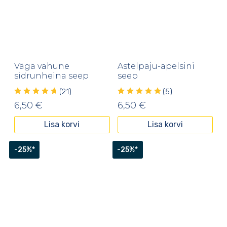
Väga vahune
Astelpaju-apelsini
sidrunheina seep
seep
(21)
(5)
6,50
€
6,50
€
Lisa korvi
Lisa korvi
-25%*
-25%*