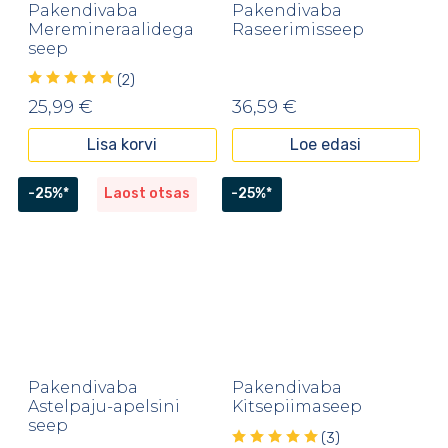
Pakendivaba
Pakendivaba
Meremineraalidega
Raseerimisseep
seep
(2)
25,99
€
36,59
€
Lisa korvi
Loe edasi
-25%*
Laost otsas
-25%*
Pakendivaba
Pakendivaba
Astelpaju-apelsini
Kitsepiimaseep
seep
(3)