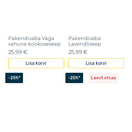
Pakendivaba Väga
Pakendivaba
vahune kookoseseep
Lavendliseep
25,99
€
25,99
€
Lisa korvi
Lisa korvi
-25%*
-25%*
Laost otsas