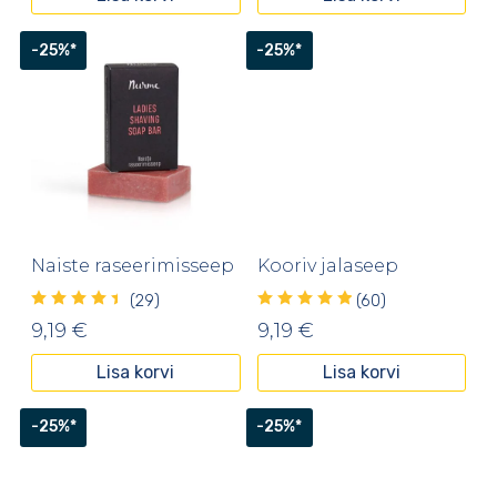
-25%*
-25%*
Naiste raseerimisseep
Kooriv jalaseep
(29)
(60)
9,19
€
9,19
€
Lisa korvi
Lisa korvi
-25%*
-25%*