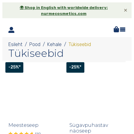
🌍 Shop in English with worldwide delivery:
✕
nurmecosmetics.com
Esileht
Pood
Kehale
Tükiseebid
Tükiseebid
-25%*
-25%*
Meesteseep
Sügavpuhastav
näoseep