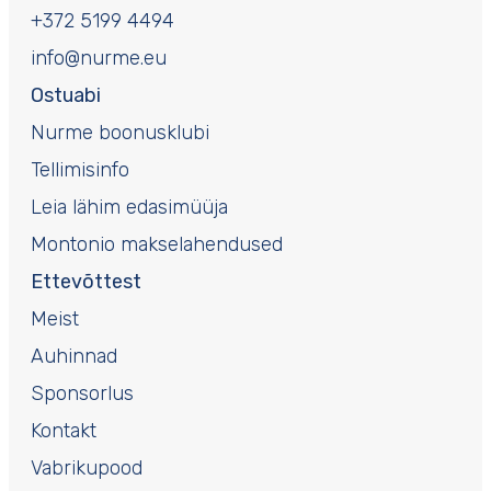
+372 5199 4494
info@nurme.eu
Ostuabi
Nurme boonusklubi
Tellimisinfo
Leia lähim edasimüüja
Montonio makselahendused
Ettevõttest
Meist
Auhinnad
Sponsorlus
Kontakt
Vabrikupood