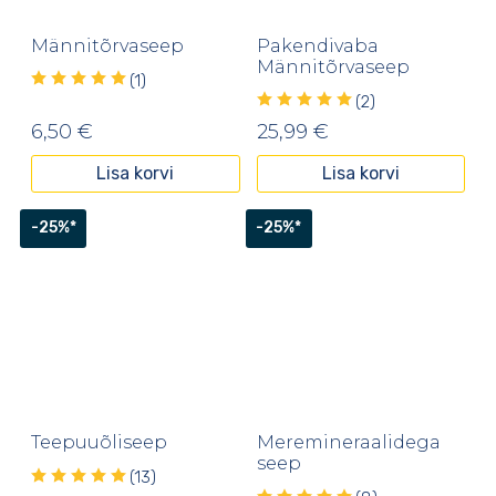
Männitõrvaseep
Pakendivaba
Männitõrvaseep
(1)
(2)
6,50
€
25,99
€
Lisa korvi
Lisa korvi
-25%*
-25%*
Teepuuõliseep
Meremineraalidega
seep
(13)