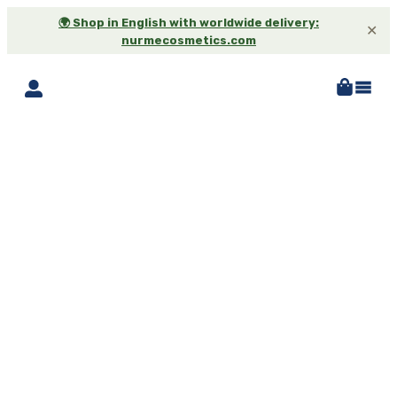
🌍 Shop in English with worldwide delivery:
✕
nurmecosmetics.com
-25%*