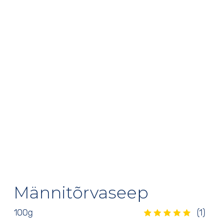
Männitõrvaseep
100
g
(1)
Hinnatud
5.00
/5
1
kliendi