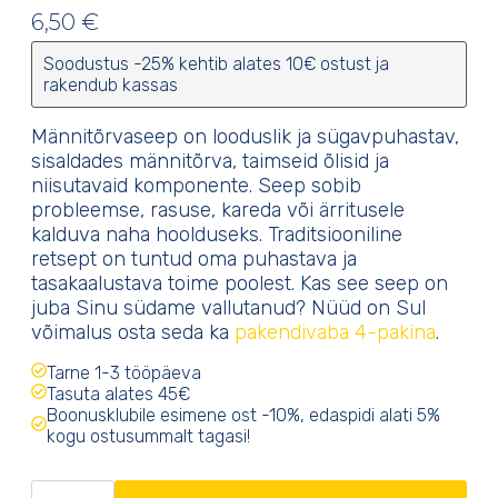
hinnangu põhjal
6,50
€
Soodustus -25% kehtib alates 10€ ostust ja
rakendub kassas
Männitõrvaseep on looduslik ja sügavpuhastav,
sisaldades männitõrva, taimseid õlisid ja
niisutavaid komponente. Seep sobib
probleemse, rasuse, kareda või ärritusele
kalduva naha hoolduseks. Traditsiooniline
retsept on tuntud oma puhastava ja
tasakaalustava toime poolest. Kas see seep on
juba Sinu südame vallutanud? Nüüd on Sul
võimalus osta seda ka
pakendivaba 4-pakina
.
Tarne 1-3 tööpäeva
Tasuta alates 45€
Boonusklubile esimene ost -10%, edaspidi alati 5%
kogu ostusummalt tagasi!
Männitõrvaseep