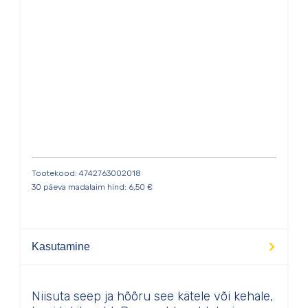
Tootekood: 4742763002018
30 päeva madalaim hind:
6,50
€
Kasutamine
Niisuta seep ja hõõru see kätele või kehale,