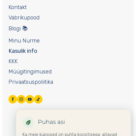
Kontakt
Vabrikupood
Blogi 📚
Minu Nurme
Kasulik info
KKK
Müügitingimused
Privaatsuspoliitika
Puhas asi
Ka meie küpsised on puhta koostisega: aitavad