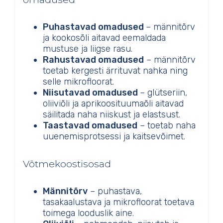
Puhastavad omadused
– männitõrv
ja kookosõli aitavad eemaldada
mustuse ja liigse rasu.
Rahustavad omadused
– männitõrv
toetab kergesti ärrituvat nahka ning
selle mikrofloorat.
Niisutavad omadused
– glütseriin,
oliiviõli ja aprikoosituumaõli aitavad
säilitada naha niiskust ja elastsust.
Taastavad omadused
– toetab naha
uuenemisprotsessi ja kaitsevõimet.
Võtmekoostisosad
Männitõrv
– puhastava,
tasakaalustava ja mikrofloorat toetava
toimega looduslik aine.