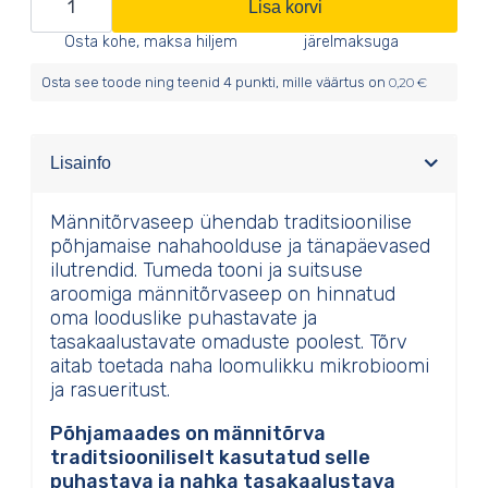
Lisa korvi
kogus
Osta kohe, maksa hiljem
järelmaksuga
Osta see toode ning teenid
4
punkti, mille väärtus on
0,20
€
Lisainfo
Männitõrvaseep ühendab traditsioonilise
põhjamaise nahahoolduse ja tänapäevased
ilutrendid. Tumeda tooni ja suitsuse
aroomiga männitõrvaseep on hinnatud
oma looduslike puhastavate ja
tasakaalustavate omaduste poolest. Tõrv
aitab toetada naha loomulikku mikrobioomi
ja rasueritust.
Põhjamaades on männitõrva
traditsiooniliselt kasutatud selle
puhastava ja nahka tasakaalustava