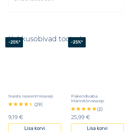
Kokkusobivad tooted
-25%*
-25%*
Naiste raseerimisseep
Pakendivaba
Männitõrvaseep
(29)
(2)
9,19
€
25,99
€
Lisa korvi
Lisa korvi