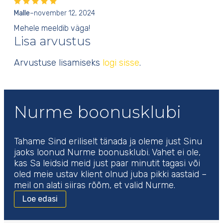
Malle
–
november 12, 2024
Mehele meeldib väga!
Lisa arvustus
Arvustuse lisamiseks
logi sisse
.
Nurme boonusklubi
Tahame Sind eriliselt tänada ja oleme just Sinu
jaoks loonud Nurme boonusklubi. Vahet ei ole,
kas Sa leidsid meid just paar minutit tagasi või
oled meie ustav klient olnud juba pikki aastaid –
meil on alati siiras rõõm, et valid Nurme.
Loe edasi