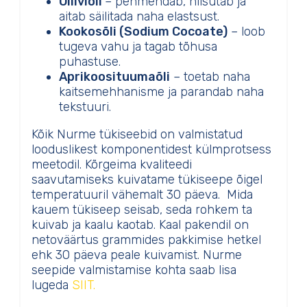
Oliiviõli
– pehmendab, niisutab ja
aitab säilitada naha elastsust.
Kookosõli (Sodium Cocoate)
– loob
tugeva vahu ja tagab tõhusa
puhastuse.
Aprikoosituumaõli
– toetab naha
kaitsemehhanisme ja parandab naha
tekstuuri.
Kõik Nurme tükiseebid on valmistatud
looduslikest komponentidest külmprotsess
meetodil. Kõrgeima kvaliteedi
saavutamiseks kuivatame tükiseepe õigel
temperatuuril vähemalt 30 päeva. Mida
kauem tükiseep seisab, seda rohkem ta
kuivab ja kaalu kaotab. Kaal pakendil on
netoväärtus grammides pakkimise hetkel
ehk 30 päeva peale kuivamist. Nurme
seepide valmistamise kohta saab lisa
lugeda
SIIT.