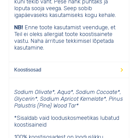
kuni tekib vaht. Pese nahk puhtaks ja
loputa sooja veega. Seep sobib
igapäevaseks kasutamiseks kogu kehale.
NB!
Enne toote kasutamist veenduge, et
Teil ei oleks allergiat toote koostisainete
vastu. Naha ärrituse tekkimisel lõpetada
kasutamine.
Koostisosad
Sodium Olivate*, Aqua*, Sodium Cocoate*,
Glycerin*, Sodium Apricot Kernelate*, Pinus
Palustris (Pine) Wood Tar*
*Sisaldab vaid looduskosmeetikas lubatud
koostisaineid
100% koostisosadest on looduslikku