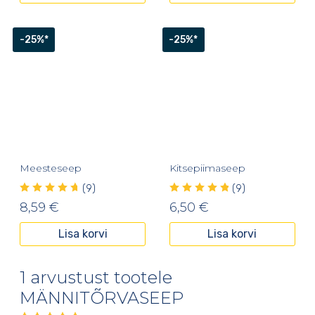
-25%*
-25%*
Meesteseep
Kitsepiimaseep
(9)
(9)
8,59
€
6,50
€
Lisa korvi
Lisa korvi
1 arvustust tootele
MÄNNITÕRVASEEP