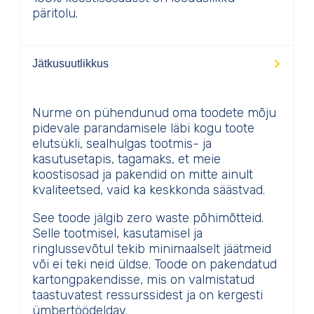
päritolu.
Jätkusuutlikkus
Nurme on pühendunud oma toodete mõju
pidevale parandamisele läbi kogu toote
elutsükli, sealhulgas tootmis- ja
kasutusetapis, tagamaks, et meie
koostisosad ja pakendid on mitte ainult
kvaliteetsed, vaid ka keskkonda säästvad.
See toode jälgib zero waste põhimõtteid.
Selle tootmisel, kasutamisel ja
ringlussevõtul tekib minimaalselt jäätmeid
või ei teki neid üldse. Toode on pakendatud
kartongpakendisse, mis on valmistatud
taastuvatest ressurssidest ja on kergesti
ümbertöödeldav.