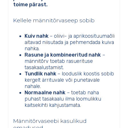
toime pärast.
Kellele männitõrvaseep sobib
Kuiv nahk
– oliivi- ja aprikoosituumaõli
aitavad niisutada ja pehmendada kuiva
nahka.
Rasune ja kombineeritud nahk
–
männitõrv toetab rasuerituse
tasakaalustamist.
Tundlik nahk
– looduslik koostis sobib
kergelt ärrituvale või punetavale
nahale.
Normaalne nahk
– toetab naha
puhast tasakaalu ilma loomulikku
kaitsekihti kahjustamata.
Männitõrvaseebi kasulikud
omadused