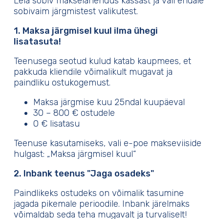
Leia sobiv makselahendus kassast ja vali endale
sobivaim järgmistest valikutest.
1. Maksa järgmisel kuul ilma ühegi
lisatasuta!
Teenusega seotud kulud katab kaupmees, et
pakkuda kliendile võimalikult mugavat ja
paindliku ostukogemust.
Maksa järgmise kuu 25ndal kuupäeval
30 – 800 € ostudele
0 € lisatasu
Teenuse kasutamiseks, vali e-poe makseviiside
hulgast: „Maksa järgmisel kuul“
2. Inbank teenus "Jaga osadeks"
Paindlikeks ostudeks on võimalik tasumine
jagada pikemale perioodile. Inbank järelmaks
võimaldab seda teha mugavalt ja turvaliselt!