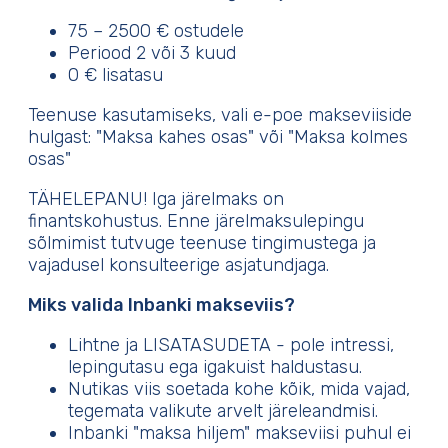
75 – 2500 € ostudele
Periood 2 või 3 kuud
0 € lisatasu
Teenuse kasutamiseks, vali e-poe makseviiside
hulgast: "Maksa kahes osas" või "Maksa kolmes
osas"
TÄHELEPANU! Iga järelmaks on
finantskohustus. Enne järelmaksulepingu
sõlmimist tutvuge teenuse tingimustega ja
vajadusel konsulteerige asjatundjaga.
Miks valida Inbanki makseviis?
Lihtne ja LISATASUDETA - pole intressi,
lepingutasu ega igakuist haldustasu.
Nutikas viis soetada kohe kõik, mida vajad,
tegemata valikute arvelt järeleandmisi.
Inbanki "maksa hiljem" makseviisi puhul ei