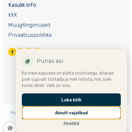
Kasulik info
KKK
Müügitingimused
Privaatsuspoliitika
Puhas asi
Ka meie küpsised on puhta koostisega: aitavad
poel sujuvalt töötada ja meil mõista, mis sulle
korda läheb. Valik on sinu.
Luba kõik
Nurme mujal Euroopas:
🌍 International
🇩🇪 Deutschland
Ainult vajalikud
🇫🇮 Suomi
🇸🇪 Sverige
🇱🇻 Latvija
🇱🇹 Lietuva
Seaded
🍪
🇵🇱 Polska
🇪🇪 Eesti ▾