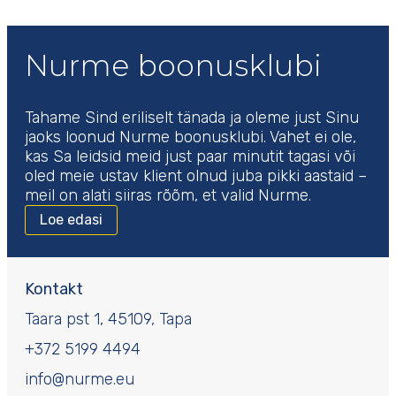
Nurme boonusklubi
Tahame Sind eriliselt tänada ja oleme just Sinu
jaoks loonud Nurme boonusklubi. Vahet ei ole,
kas Sa leidsid meid just paar minutit tagasi või
oled meie ustav klient olnud juba pikki aastaid –
meil on alati siiras rõõm, et valid Nurme.
Loe edasi
Kontakt
Taara pst 1, 45109, Tapa
+372 5199 4494
info@nurme.eu