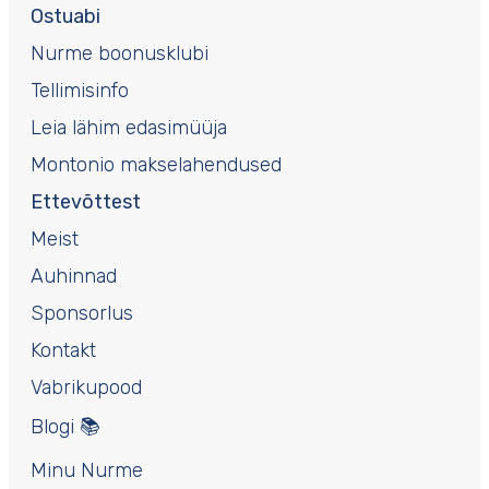
Ostuabi
Nurme boonusklubi
Tellimisinfo
Leia lähim edasimüüja
Montonio makselahendused
Ettevõttest
Meist
Auhinnad
Sponsorlus
Kontakt
Vabrikupood
Blogi 📚
Minu Nurme