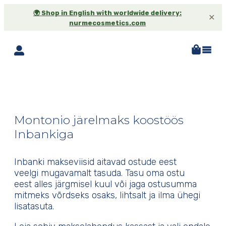
🌍 Shop in English with worldwide delivery:
✕
nurmecosmetics.com
Montonio makselahendu
Montonio järelmaks koostöös
Inbankiga
Inbanki makseviisid aitavad ostude eest
veelgi mugavamalt tasuda. Tasu oma ostu
eest alles järgmisel kuul või jaga ostusumma
mitmeks võrdseks osaks, lihtsalt ja ilma ühegi
lisatasuta.