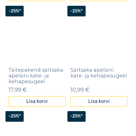
-25%*
-25%*
Täitepakend särtsaka
Särtsaka apelsini
apelsini käte- ja
käte- ja kehapesugeel
kehapesugeel
17,99
€
10,99
€
Lisa korvi
Lisa korvi
-25%*
-25%*