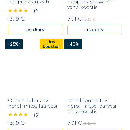
näopuhastusvaht
näopuhastusvaht –
vana koostis
(8)
13,19
€
7,91
€
13,19
€
Algne
Praegune
hind
hind
Lisa korvi
Lisa korvi
oli:
on:
13,19 €.
7,91 €.
Uus
-25%*
-40%
koostis!
Õrnalt puhastav
Õrnalt puhastav
neroli mitsellaarvesi
neroli mitsellaarvesi –
vana koostis
(5)
13,19
€
7,91
€
13,19
€
Algne
Praegune