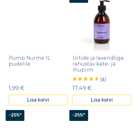
Pump Nurme 1L
Ürtide ja lavendliga
pudelile
rahustav käte- ja
ihupiim
(4)
1,99
€
17,49
€
Lisa korvi
Lisa korvi
-25%*
-25%*