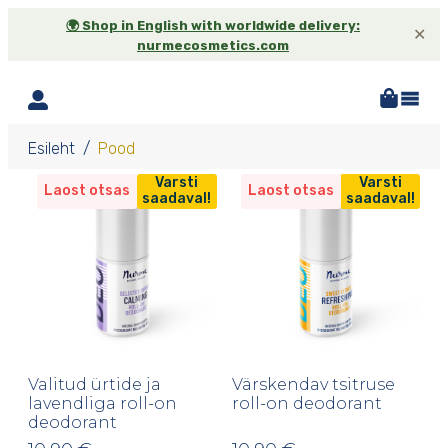
🌍 Shop in English with worldwide delivery:
✕
nurmecosmetics.com
Esileht
Pood
Varsti
Varsti
Laost otsas
Laost otsas
saadaval!
saadaval!
Valitud ürtide ja
Värskendav tsitruse
lavendliga roll-on
roll-on deodorant
deodorant