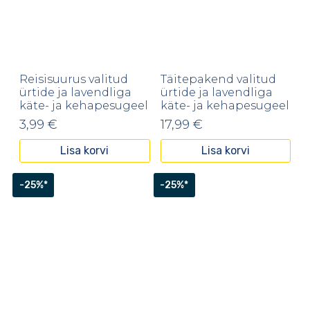
Reisisuurus valitud
Täitepakend valitud
ürtide ja lavendliga
ürtide ja lavendliga
käte- ja kehapesugeel
käte- ja kehapesugeel
3,99
€
17,99
€
Lisa korvi
Lisa korvi
-25%*
-25%*