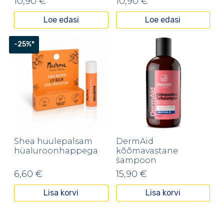
10,90
€
10,90
€
Loe edasi
Loe edasi
-25%*
Shea huulepalsam
DermAid
hüaluroonhappega
kõõmavastane
šampoon
6,60
€
15,90
€
Lisa korvi
Lisa korvi