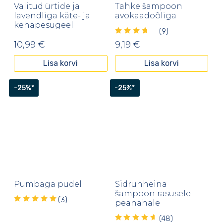
Valitud ürtide ja
Tahke šampoon
lavendliga käte- ja
avokaadoõliga
kehapesugeel
(9)
10,99
€
9,19
€
Lisa korvi
Lisa korvi
-25%*
-25%*
Pumbaga pudel
Sidrunheina
šampoon rasusele
(3)
peanahale
(48)