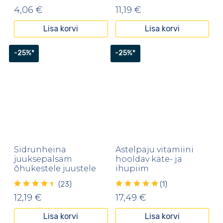
4,06
€
11,19
€
Lisa korvi
Lisa korvi
-25%*
-25%*
Sidrunheina
Astelpaju vitamiini
juuksepalsam
hooldav käte- ja
õhukestele juustele
ihupiim
(23)
(1)
12,19
€
17,49
€
Lisa korvi
Lisa korvi