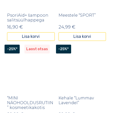
PsoriAid+ šampoon
Meestele “SPORT”
salitsüülhappega
16,90
€
24,99
€
Lisa korvi
Lisa korvi
-25%*
Laost otsas
-25%*
“MINI
Kehale “Lummav
NÄOHOOLDUSRUTIIN
Lavendel”
” kosmeetikakotis