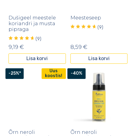
Dušigeel meestele
Meesteseep
koriandri ja musta
(9)
pipraga
(9)
9,19
€
8,59
€
Lisa korvi
Lisa korvi
Uus
-25%*
-40%
koostis!
Õrn neroli
Õrn neroli