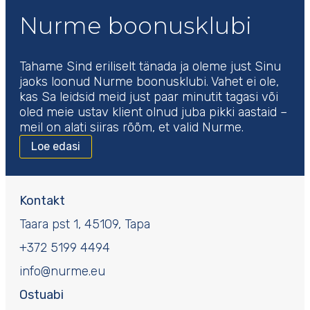
Nurme boonusklubi
Tahame Sind eriliselt tänada ja oleme just Sinu
jaoks loonud Nurme boonusklubi. Vahet ei ole,
kas Sa leidsid meid just paar minutit tagasi või
oled meie ustav klient olnud juba pikki aastaid –
meil on alati siiras rõõm, et valid Nurme.
Loe edasi
Kontakt
Taara pst 1, 45109, Tapa
+372 5199 4494
info@nurme.eu
Ostuabi