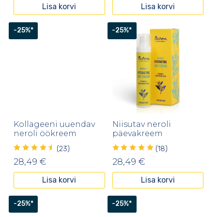
hind
hind
Lisa korvi
Lisa korvi
oli:
on:
13,19 €.
7,91 €.
-25%*
-25%*
Kollageeni uuendav
Niisutav neroli
neroli öökreem
päevakreem
(23)
(18)
28,49
€
28,49
€
Lisa korvi
Lisa korvi
-25%*
-25%*