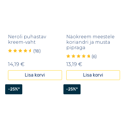
Neroli puhastav
Näokreem meestele
kreem-vaht
koriandri ja musta
pipraga
(18)
(6)
14,19
€
13,19
€
Lisa korvi
Lisa korvi
-25%*
-25%*