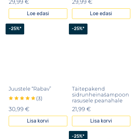
29,99
€
29,99
€
Loe edasi
Loe edasi
-25%*
-25%*
Juustele “Rabav”
Täitepakend
sidrunheinašampoon
(3)
rasusele peanahale
30,99
€
21,99
€
Lisa korvi
Lisa korvi
-25%*