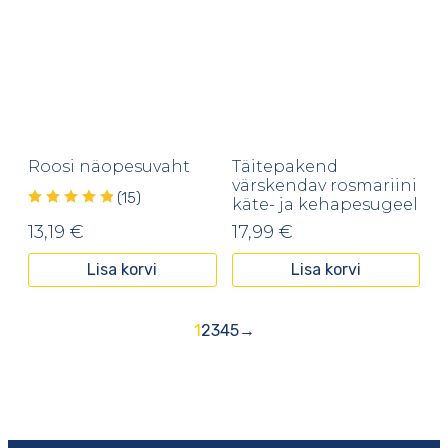
Roosi näopesuvaht
Täitepakend
värskendav rosmariini
(15)
käte- ja kehapesugeel
13,19
€
17,99
€
Lisa korvi
Lisa korvi
1
2
3
4
5
→