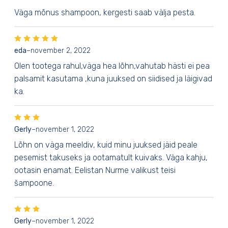
Väga mõnus shampoon, kergesti saab välja pesta.
eda
–
november 2, 2022
Olen tootega rahul,väga hea lõhn,vahutab hästi ei pea
palsamit kasutama ,kuna juuksed on siidised ja läigivad
ka.
Gerly
–
november 1, 2022
Lõhn on väga meeldiv, kuid minu juuksed jäid peale
pesemist takuseks ja ootamatult kuivaks. Väga kahju,
ootasin enamat. Eelistan Nurme valikust teisi
šampoone.
Gerly
–
november 1, 2022