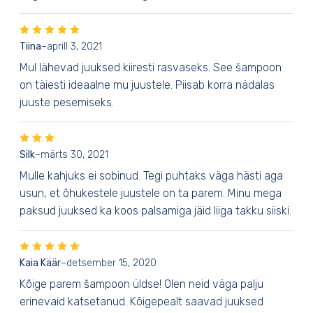
Tiina
–
aprill 3, 2021
Mul lähevad juuksed kiiresti rasvaseks. See šampoon
on täiesti ideaalne mu juustele. Piisab korra nädalas
juuste pesemiseks.
Silk
–
märts 30, 2021
Mulle kahjuks ei sobinud. Tegi puhtaks väga hästi aga
usun, et õhukestele juustele on ta parem. Minu mega
paksud juuksed ka koos palsamiga jäid liiga takku siiski.
Kaia Käär
–
detsember 15, 2020
Kõige parem šampoon üldse! Olen neid väga palju
erinevaid katsetanud. Kõigepealt saavad juuksed