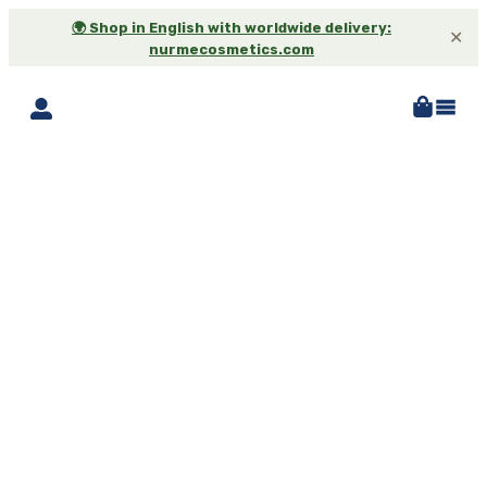
🌍 Shop in English with worldwide delivery:
✕
nurmecosmetics.com
-25%*