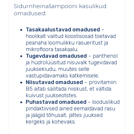
Sidurnheinašampooni kasulikud
omadused:
Tasakaalustavad omadused
–
hoolikalt valitud koostisosad toetavad
peanaha loomulikku rasueritust ja
mikrofloora tasakaalu.
Tugevdavad omadused
– panthenol
ja hüdrolüüsitud nisuvalk tugevdavad
juuksekiudu, muutes selle
vastupidavamaks katkemisele.
Niisutavad omadused
– provitamiin
B5 aitab säilitada niiskust, et vältida
kuivust juukseotstes.
Puhastavad omadused
– looduslikud
pindaktiivsed ained eemaldavad rasu
ja jäägid tõhusalt, jättes juuksed
kergeks ja kohevaks.