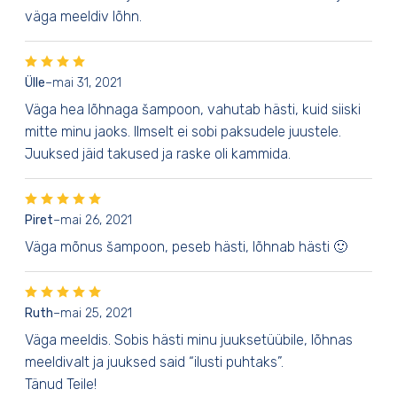
väga meeldiv lõhn.
Ülle
–
mai 31, 2021
Väga hea lõhnaga šampoon, vahutab hästi, kuid siiski
mitte minu jaoks. Ilmselt ei sobi paksudele juustele.
Juuksed jäid takused ja raske oli kammida.
Piret
–
mai 26, 2021
Väga mõnus šampoon, peseb hästi, lõhnab hästi 🙂
Ruth
–
mai 25, 2021
Väga meeldis. Sobis hästi minu juuksetüübile, lõhnas
meeldivalt ja juuksed said “ilusti puhtaks”.
Tänud Teile!