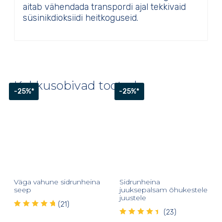
aitab vähendada transpordi ajal tekkivaid
süsinikdioksiidi heitkoguseid.
Kokkusobivad tooted
-25%*
-25%*
Väga vahune sidrunheina
Sidrunheina
seep
juuksepalsam õhukestele
juustele
(21)
(23)