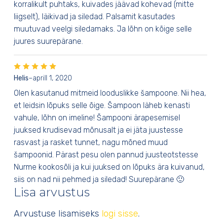
korralikult puhtaks, kuivades jäävad kohevad (mitte
liigselt), läikivad ja siledad. Palsamit kasutades
muutuvad veelgi siledamaks. Ja lõhn on kõige selle
juures suurepärane.
Helis
–
aprill 1, 2020
Olen kasutanud mitmeid looduslikke šampoone. Nii hea,
et leidsin lõpuks selle õige. Šampoon läheb kenasti
vahule, lõhn on imeline! Šampooni ärapesemisel
juuksed krudisevad mõnusalt ja ei jäta juustesse
rasvast ja rasket tunnet, nagu mõned muud
šampoonid. Pärast pesu olen pannud juusteotstesse
Nurme kookosõli ja kui juuksed on lõpuks ära kuivanud,
siis on nad nii pehmed ja siledad! Suurepärane 🙂
Lisa arvustus
Arvustuse lisamiseks
logi sisse
.