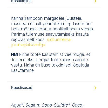
Kasutamine
Kanna šampoon märgadele juustele,
masseeri õrnalt peanahka ning lase mõni
hetk mõjuda. Loputa hoolikalt sooja veega.
Parima tulemuse saavutamiseks kasuta
regulaarselt koos
sidrunheina
juuksepalsamitga.
NB!
Enne toote kasutamist veenduge, et
Teil ei oleks allergiat toote koostisainete
vastu. Naha ärrituse tekkimisel lõpetada
kasutamine.
Koostisosad
Aqua*, Sodium Coco-Sulfate*, Coco-