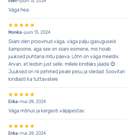
Ellen
–
juuni 13, 2024
Väga hea.
Monika
–
juuni 13, 2024
Siiani olen proovinud väga, väga palju igasuguseid
šampoone, aga see on siiani esimene, mis hoiab
juuksed puhtana mitu päeva. Lõhn on väga meeldiv.
Arvan, et leidsin just selle, millele kindlaks jääda 😊.
Juuksed on nii pehmed peale pesu ja siledad. Soovitan
kindlasti ka tuttavatele.
Erika
–
mai 28, 2024
Väga mõnus ja kergesti väljapestav.
Erika
–
mai 28, 2024