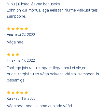
Minu juuksed jäävad kahuseks.
Lõhn on küll mõnus, aga eelistan Nurme valikust teisi
šampoone.
Anu
–
mai 27, 2022
Väga hea.
Inna
–
mai 17, 2022
Tootega jäin rahule, aga millega rahul ei ole,on
pudel,korgist tuleb väga halvasti välja nii sampooni kui
palsamiga.
Kaia
–
aprill 6, 2022
Väga hea toode ja oma auhinda väärt!