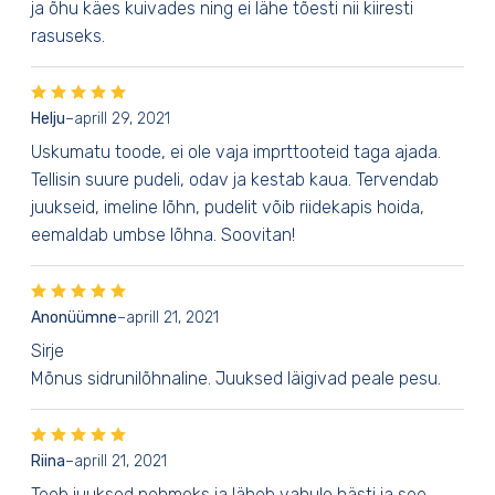
ja õhu käes kuivades ning ei lähe tõesti nii kiiresti
rasuseks.
Helju
–
aprill 29, 2021
Uskumatu toode, ei ole vaja imprttooteid taga ajada.
Tellisin suure pudeli, odav ja kestab kaua. Tervendab
juukseid, imeline lõhn, pudelit võib riidekapis hoida,
eemaldab umbse lõhna. Soovitan!
Anonüümne
–
aprill 21, 2021
Sirje
Mõnus sidrunilõhnaline. Juuksed läigivad peale pesu.
Riina
–
aprill 21, 2021
Teeb juuksed pehmeks ja läheb vahule hästi ja see