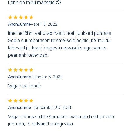
Lõhn on minu maitsele 🙂
Anonüümne
–
aprill 5, 2022
Imeline lõhn, vahutab hästi, teeb juuksed puhtaks.
Sobib suurepäraselt teismelisele pojale, kel muidu
lähevad juuksed kergesti rasvaseks aga samas
peanahk ketendab.
Anonüümne
–
jaanuar 3, 2022
Väga hea toode
Anonüümne
–
detsember 30, 2021
Väga mõnus siidine šampoon. Vahutab hästi ja võib
juhtuda, et palsamit polegi vaja.