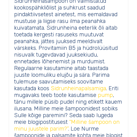
Sidrunheinašampoon on valmistatud
kookospähkliõlist ja suhkrust saadud
pindaktiivsetest ainetest, mis eemaldavad
mustuse ja liigse rasu ilma peanahka
kuivatamata. Sidrunheina eeterlik õli aitab
toetada kergesti rasuseks muutuvat
peanahka, jättes juuksed meeldivalt
värskeks. Provitamiin B5 ja hüdrolüüsitud
nisuvalk tugevdavad juuksekiudu,
ennetades lõhenemist ja murdumist.
Regulaarne kasutamine aitab taastada
juuste loomuliku elujõu ja sära. Parima
tulemuse saavutamiseks soovitame
kasutada koos
Sidrunheinapalsamiga
. Eriti
mugavaks teeb toote kasutamise
pump
,
tänu millele püsib pudel ning etikett kauem
ilusana. Milline meie šampoonidest sobiks
Sulle kõige paremini? Seda saab lugeda
meie blogipostitusest
“Milline šampoon on
minu juustele parim?”
. Loe Nurme
šampoonide ja palsamite kohta meie blogist