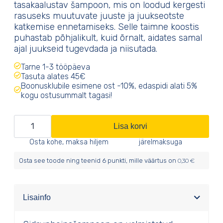
tasakaalustav šampoon, mis on loodud kergesti
rasuseks muutuvate juuste ja juukseotste
katkemise ennetamiseks. Selle taimne koostis
puhastab põhjalikult, kuid õrnalt, aidates samal
ajal juukseid tugevdada ja niisutada.
Tarne 1-3 tööpäeva
Tasuta alates 45€
Boonusklubile esimene ost -10%, edaspidi alati 5%
kogu ostusummalt tagasi!
Sidrunheina
Lisa korvi
šampoon
Osta kohe, maksa hiljem
järelmaksuga
rasusele
Osta see toode ning teenid
6
punkti, mille väärtus on
0,30
€
peanahale
kogus
Lisainfo