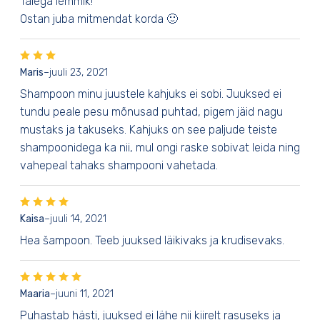
Täiega lemmik!
Ostan juba mitmendat korda 🙂
Maris
–
juuli 23, 2021
Shampoon minu juustele kahjuks ei sobi. Juuksed ei
tundu peale pesu mõnusad puhtad, pigem jäid nagu
mustaks ja takuseks. Kahjuks on see paljude teiste
shampoonidega ka nii, mul ongi raske sobivat leida ning
vahepeal tahaks shampooni vahetada.
Kaisa
–
juuli 14, 2021
Hea šampoon. Teeb juuksed läikivaks ja krudisevaks.
Maaria
–
juuni 11, 2021
Puhastab hästi, juuksed ei lähe nii kiirelt rasuseks ja