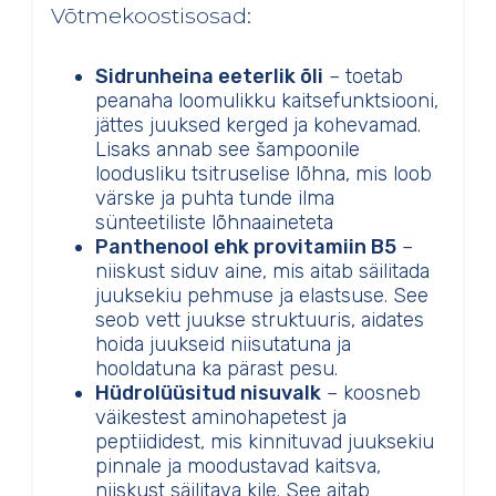
Võtmekoostisosad:
Sidrunheina eeterlik õli
– toetab
peanaha loomulikku kaitsefunktsiooni,
jättes juuksed kerged ja kohevamad.
Lisaks annab see šampoonile
loodusliku tsitruselise lõhna, mis loob
värske ja puhta tunde ilma
sünteetiliste lõhnaaineteta
Panthenool ehk provitamiin B5
–
niiskust siduv aine, mis aitab säilitada
juuksekiu pehmuse ja elastsuse. See
seob vett juukse struktuuris, aidates
hoida juukseid niisutatuna ja
hooldatuna ka pärast pesu.
Hüdrolüüsitud nisuvalk
– koosneb
väikestest aminohapetest ja
peptiididest, mis kinnituvad juuksekiu
pinnale ja moodustavad kaitsva,
niiskust säilitava kile. See aitab