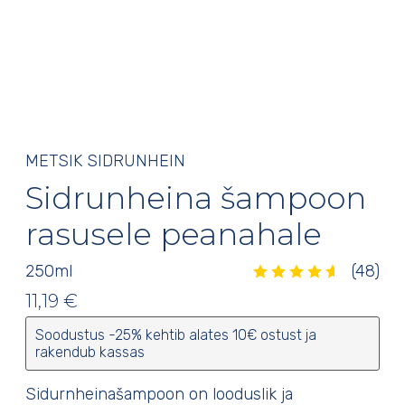
METSIK SIDRUNHEIN
Sidrunheina šampoon
rasusele peanahale
250
ml
(48)
Hinnatud
4.69
/5
48
kliendi
11,19
€
hinnangu põhjal
Soodustus -25% kehtib alates 10€ ostust ja
rakendub kassas
Sidurnheinašampoon on looduslik ja