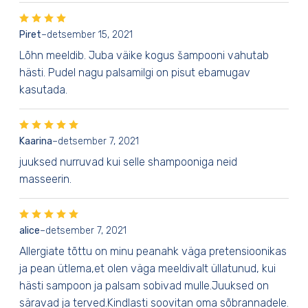
Piret
–
detsember 15, 2021
Lõhn meeldib. Juba väike kogus šampooni vahutab
hästi. Pudel nagu palsamilgi on pisut ebamugav
kasutada.
Kaarina
–
detsember 7, 2021
juuksed nurruvad kui selle shampooniga neid
masseerin.
alice
–
detsember 7, 2021
Allergiate tõttu on minu peanahk väga pretensioonikas
ja pean ütlema,et olen väga meeldivalt üllatunud, kui
hästi sampoon ja palsam sobivad mulle.Juuksed on
säravad ja terved.Kindlasti soovitan oma sõbrannadele.