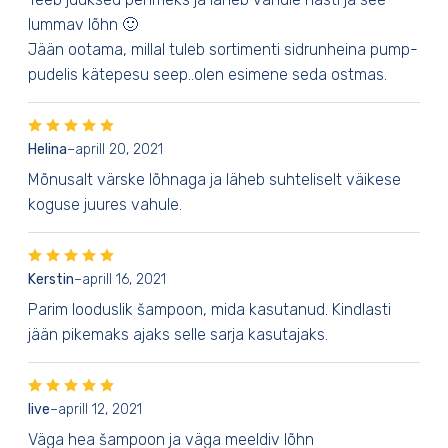
lummav lõhn 🙂
Jään ootama, millal tuleb sortimenti sidrunheina pump-
pudelis kätepesu seep..olen esimene seda ostmas.
Helina
–
aprill 20, 2021
Mõnusalt värske lõhnaga ja läheb suhteliselt väikese
koguse juures vahule.
Kerstin
–
aprill 16, 2021
Parim looduslik šampoon, mida kasutanud. Kindlasti
jään pikemaks ajaks selle sarja kasutajaks.
Iive
–
aprill 12, 2021
Väga hea šampoon ja väga meeldiv lõhn