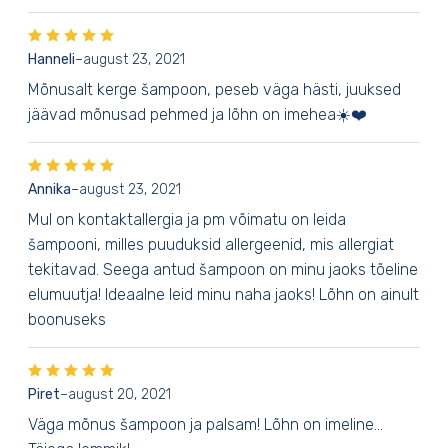
Hanneli
–
august 23, 2021
Mõnusalt kerge šampoon, peseb väga hästi, juuksed
jäävad mõnusad pehmed ja lõhn on imehea☀️❤️
Annika
–
august 23, 2021
Mul on kontaktallergia ja pm võimatu on leida
šampooni, milles puuduksid allergeenid, mis allergiat
tekitavad. Seega antud šampoon on minu jaoks tõeline
elumuutja! Ideaalne leid minu naha jaoks! Lõhn on ainult
boonuseks
Piret
–
august 20, 2021
Väga mõnus šampoon ja palsam! Lõhn on imeline…