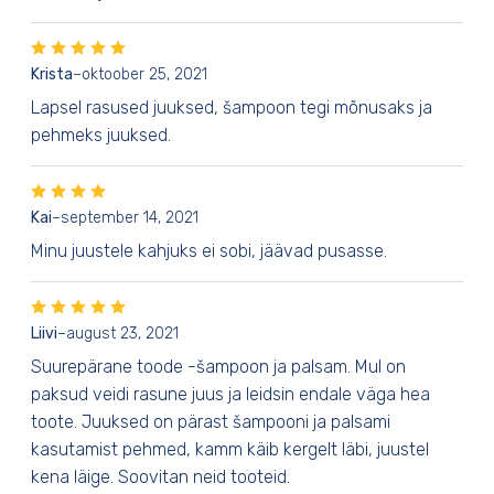
Krista
–
oktoober 25, 2021
Lapsel rasused juuksed, šampoon tegi mõnusaks ja
pehmeks juuksed.
Kai
–
september 14, 2021
Minu juustele kahjuks ei sobi, jäävad pusasse.
Liivi
–
august 23, 2021
Suurepärane toode -šampoon ja palsam. Mul on
paksud veidi rasune juus ja leidsin endale väga hea
toote. Juuksed on pärast šampooni ja palsami
kasutamist pehmed, kamm käib kergelt läbi, juustel
kena läige. Soovitan neid tooteid.