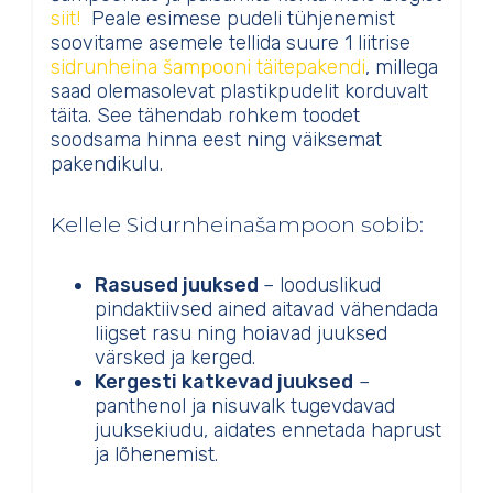
siit!
Peale esimese pudeli tühjenemist
soovitame asemele tellida suure 1 liitrise
sidrunheina šampooni täitepakendi
, millega
saad olemasolevat plastikpudelit korduvalt
täita. See tähendab rohkem toodet
soodsama hinna eest ning väiksemat
pakendikulu.
Kellele Sidurnheinašampoon sobib:
Rasused juuksed
– looduslikud
pindaktiivsed ained aitavad vähendada
liigset rasu ning hoiavad juuksed
värsked ja kerged.
Kergesti katkevad juuksed
–
panthenol ja nisuvalk tugevdavad
juuksekiudu, aidates ennetada haprust
ja lõhenemist.