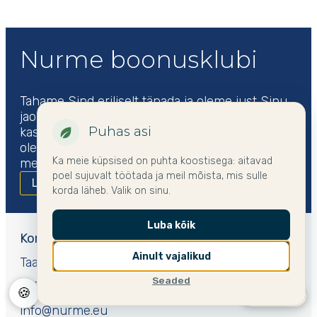
Nurme boonusklubi
Tahame Sind eriliselt tänada ja oleme just Sinu
jaoks loonud Nurme boonusklubi. Vahet ei ole,
Puhas asi
kas Sa leidsid meid just paar minutit tagasi või
oled meie ustav klient olnud juba pikki aastaid –
Ka meie küpsised on puhta koostisega: aitavad
meil on alati siiras rõõm, et valid Nurme.
poel sujuvalt töötada ja meil mõista, mis sulle
Loe edasi
korda läheb. Valik on sinu.
Luba kõik
Kontakt
Ainult vajalikud
Taara pst 1, 45109, Tapa
Seaded
+372 5199 4494
🍪
🇪🇪 Eesti ▾
info@nurme.eu