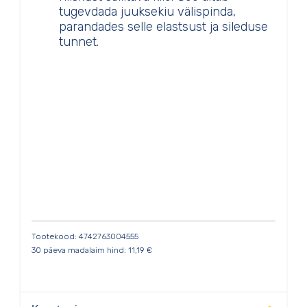
tugevdada juuksekiu välispinda,
parandades selle elastsust ja sileduse
tunnet.
Tootekood: 4742763004555
30 päeva madalaim hind:
11,19
€