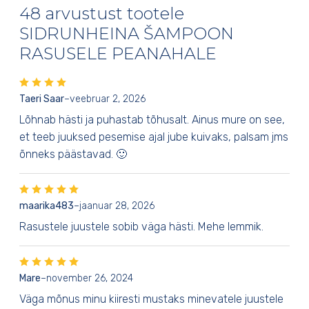
48 arvustust tootele
SIDRUNHEINA ŠAMPOON
RASUSELE PEANAHALE
Taeri Saar
–
veebruar 2, 2026
Lõhnab hästi ja puhastab tõhusalt. Ainus mure on see,
et teeb juuksed pesemise ajal jube kuivaks, palsam jms
õnneks päästavad. 🙂
maarika483
–
jaanuar 28, 2026
Rasustele juustele sobib väga hästi. Mehe lemmik.
Mare
–
november 26, 2024
Väga mõnus minu kiiresti mustaks minevatele juustele