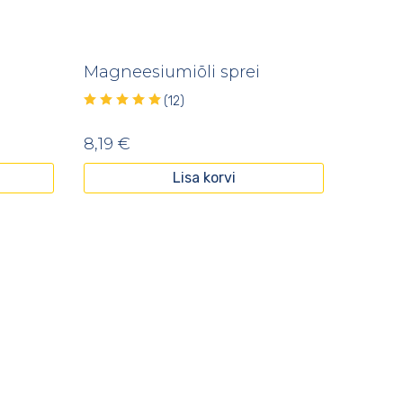
Magneesiumiõli sprei
(12)
8,19
€
Lisa korvi