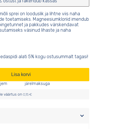
€ ostust ja rakendub kassas
li sprei on looduslik ja lihtne viis naha
de toetamiseks. Magneesiumkloriid imendub
 pingetunnet ja pakkudes värskendavat
sutamiseks väsinud lihaste ja naha
edaspidi alati 5% kogu ostusummalt tagasi!
Lisa korvi
iljem
järelmaksuga
lle väärtus on
0,15
€