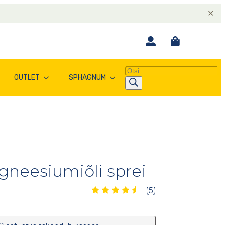
✕
Products
OUTLET
SPHAGNUM
search
gneesiumiõli sprei
Hinnatud
(5)
4.60
/5
5
kliendi
hinnangu
põhjal