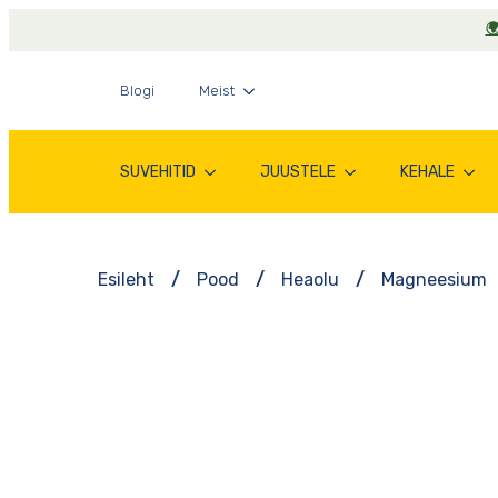

Blogi
Meist
SUVEHITID
JUUSTELE
KEHALE
Esileht
Pood
Heaolu
Magneesium
-25%*