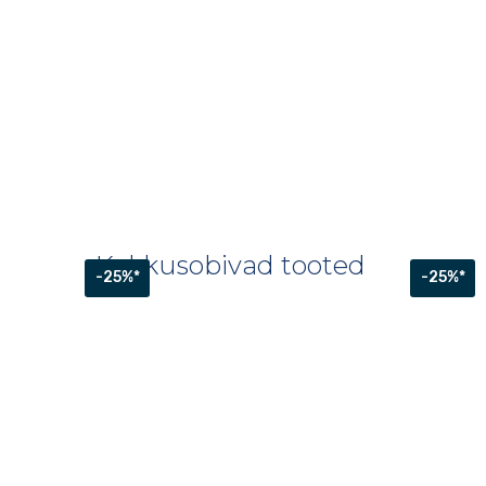
Kokkusobivad tooted
-25%*
-25%*