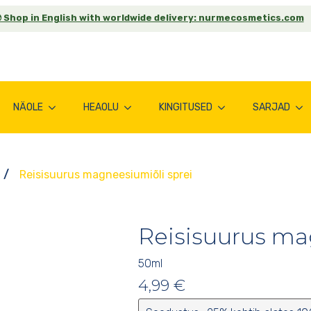
 Shop in English with worldwide delivery: nurmecosmetics.com
NÄOLE
HEAOLU
KINGITUSED
SARJAD
Reisisuurus magneesiumiõli sprei
Reisisuurus ma
50
ml
4,99
€