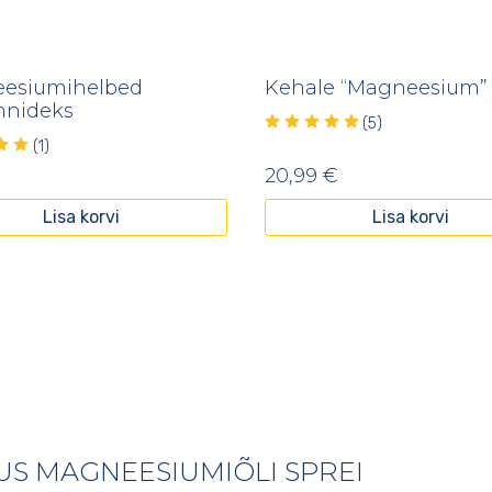
esiumihelbed
Kehale “Magneesium”
nnideks
(5)
(1)
20,99
€
Lisa korvi
Lisa korvi
US MAGNEESIUMIÕLI SPREI