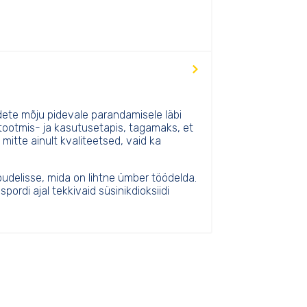
te mõju pidevale parandamisele läbi
 tootmis- ja kasutusetapis, tagamaks, et
mitte ainult kvaliteetsed, vaid ka
delisse, mida on lihtne ümber töödelda.
ordi ajal tekkivaid süsinikdioksiidi