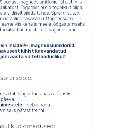
% puhast magneesiumkloriidi lahust, mis
likatest. Tegemist ei ole tegelikult õliga,
e siidiselt sileda tunde. Sprei niisutab,
mineraalide tasakaalu. Magneesiumi
aarne viis keha ja meele lõõgastamiseks
i füüsilist koormust. Loe magneesiumi
tein Inside®-i magneesiumkloriid.
ügavusest kihist kaevandatud
oni aasta vältel looduslikult
sprei sobib:
e
– aitab lõõgastuda pärast füüsilist
t päeva.
inimestele
– sobib naha
miseks pärast trenni.
asulikud omadused: