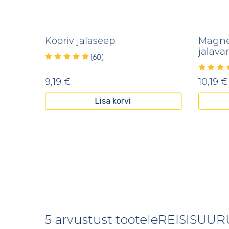
Kooriv jalaseep
Magne
jalava
(60)
9,19
€
10,19
€
Lisa korvi
5 arvustust tootele
REISISUUR