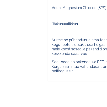
Aqua, Magnesium Chloride (31%)
Jätkusuutlikkus
Nurme on pühendunud oma toode
kogu toote elutsükli, sealhulgas
meie koostisosad ja pakendid on 
keskkonda säästvad.
See toode on pakendatud PET-pu
Kerge kaal aitab vähendada transp
heitkoguseid.