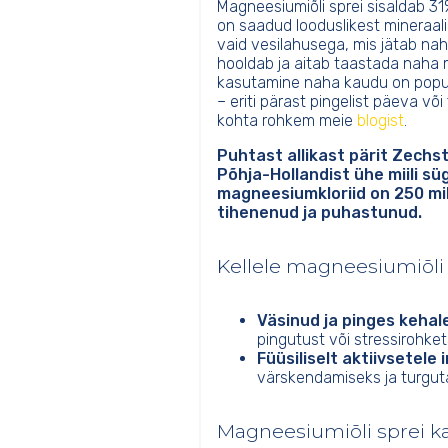
Magneesiumiõli sprei sisaldab 31
on saadud looduslikest mineraalial
vaid vesilahusega, mis jätab nahal
hooldab ja aitab taastada naha 
kasutamine naha kaudu on popul
– eriti pärast pingelist päeva võ
kohta rohkem meie
blogist
.
Puhtast allikast pärit Zechs
Põhja-Hollandist ühe miili s
magneesiumkloriid on 250 milj
tihenenud ja puhastunud.
Kellele magneesiumiõli 
Väsinud ja pinges kehal
pingutust või stressirohke
Füüsiliselt aktiivsetele 
värskendamiseks ja turguta
Magneesiumiõli sprei k