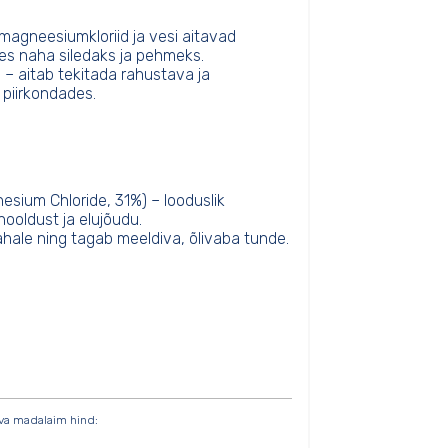
magneesiumkloriid ja vesi aitavad
ttes naha siledaks ja pehmeks.
d
– aitab tekitada rahustava ja
piirkondades.
sium Chloride, 31%) – looduslik
hooldust ja elujõudu.
hale ning tagab meeldiva, õlivaba tunde.
va madalaim hind: