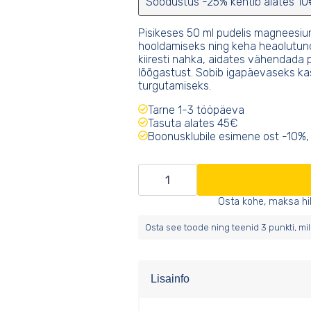
Soodustus -25% kehtib alates 10
Pisikeses 50 ml pudelis magneesiumiõ
hooldamiseks ning keha heaolutun
kiiresti nahka, aidates vähendada
lõõgastust. Sobib igapäevaseks ka
turgutamiseks.
Tarne 1-3 tööpäeva
Tasuta alates 45€
Boonusklubile esimene ost -10%, 
Reisisuurus
magneesiumiõli
Osta kohe, maksa h
sprei
Osta see toode ning teenid
3
punkti, mi
kogus
Lisainfo