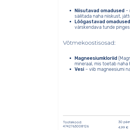
Niisutavad omadused
– 
säilitada naha niiskust, jä
Lõõgastavad omaduse
värskendava tunde pinges 
Võtmekoostisosad:
Magneesiumkloriid
(Magne
mineraal, mis toetab naha 
Vesi
– viib magneesiumi na
30 päe
Tootekood:
4742763008126
4,99
€