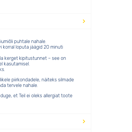
umiõli puhtale nahale.
korral loputa jäägid 20 minuti
a kerget kipitustunnet – see on
l kasutamisel.
ks.
kele piirkondadele, näiteks silmade
nda tervele nahale.
e, et Teil ei oleks allergiat toote