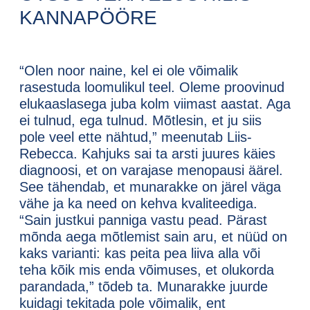
KANNAPÖÖRE
“Olen noor naine, kel ei ole võimalik
rasestuda loomulikul teel. Oleme proovinud
elukaaslasega juba kolm viimast aastat. Aga
ei tulnud, ega tulnud. Mõtlesin, et ju siis
pole veel ette nähtud,” meenutab Liis-
Rebecca. Kahjuks sai ta arsti juures käies
diagnoosi, et on varajase menopausi äärel.
See tähendab, et munarakke on järel väga
vähe ja ka need on kehva kvaliteediga.
“Sain justkui panniga vastu pead. Pärast
mõnda aega mõtlemist sain aru, et nüüd on
kaks varianti: kas peita pea liiva alla või
teha kõik mis enda võimuses, et olukorda
parandada,” tõdeb ta. Munarakke juurde
kuidagi tekitada pole võimalik, ent