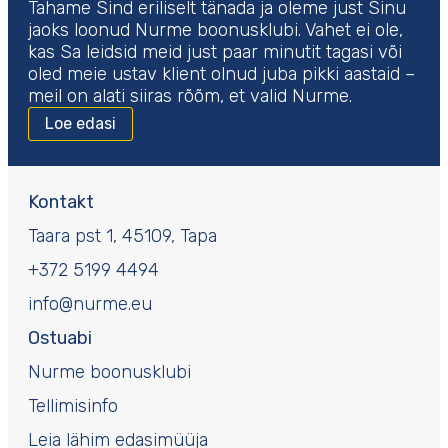
Tahame Sind eriliselt tänada ja oleme just Sinu
jaoks loonud Nurme boonusklubi. Vahet ei ole,
kas Sa leidsid meid just paar minutit tagasi või
oled meie ustav klient olnud juba pikki aastaid –
meil on alati siiras rõõm, et valid Nurme.
Loe edasi
Kontakt
Taara pst 1, 45109, Tapa
+372 5199 4494
info@nurme.eu
Ostuabi
Nurme boonusklubi
Tellimisinfo
Leia lähim edasimüüja