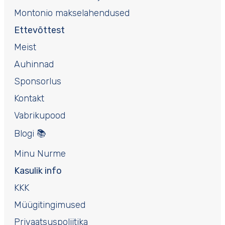
Montonio makselahendused
Ettevõttest
Meist
Auhinnad
Sponsorlus
Kontakt
Vabrikupood
Blogi 📚
Minu Nurme
Kasulik info
KKK
Müügitingimused
Privaatsuspoliitika