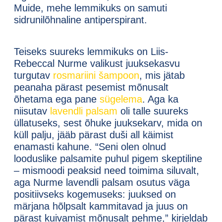
Muide, mehe lemmikuks on samuti
sidrunilõhnaline antiperspirant.
Teiseks suureks lemmikuks on Liis-
Rebeccal Nurme valikust juuksekasvu
turgutav
rosmariini šampoon
, mis jätab
peanaha pärast pesemist mõnusalt
õhetama ega pane
sügelema
. Aga ka
niisutav
lavendli palsam
oli talle suureks
üllatuseks, sest õhuke juuksekarv, mida on
küll palju, jääb pärast duši all käimist
enamasti kahune. “Seni olen olnud
looduslike palsamite puhul pigem skeptiline
– mismoodi peaksid need toimima siluvalt,
aga Nurme lavendli palsam osutus väga
positiivseks kogemuseks:
juuksed on
märjana hõlpsalt kammitavad ja juus on
pärast kuivamist mõnusalt pehme
,” kirjeldab