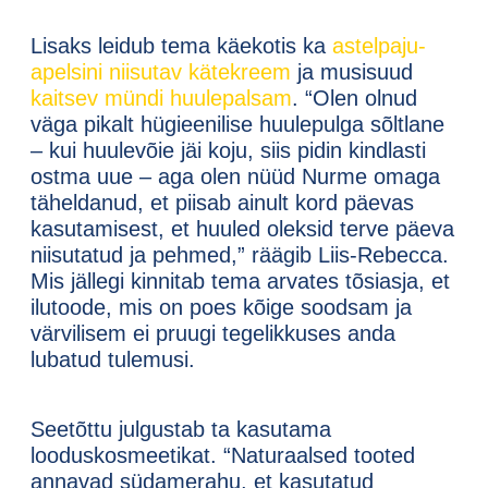
Lisaks leidub tema käekotis ka
astelpaju-
apelsini niisutav kätekreem
ja musisuud
kaitsev mündi huulepalsam
. “Olen olnud
väga pikalt hügieenilise huulepulga sõltlane
– kui huulevõie jäi koju, siis pidin kindlasti
ostma uue – aga olen nüüd Nurme omaga
täheldanud, et piisab ainult kord päevas
kasutamisest, et huuled oleksid terve päeva
niisutatud ja pehmed,” räägib Liis-Rebecca.
Mis jällegi kinnitab tema arvates tõsiasja, et
ilutoode, mis on poes kõige soodsam ja
värvilisem ei pruugi tegelikkuses anda
lubatud tulemusi.
Seetõttu julgustab ta kasutama
looduskosmeetikat. “Naturaalsed tooted
annavad südamerahu, et kasutatud