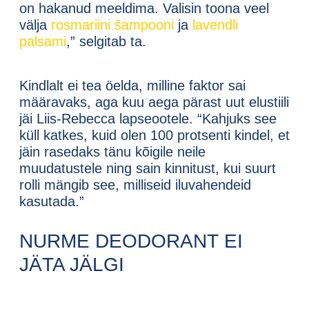
on hakanud meeldima. Valisin toona veel
välja
rosmariini šampooni
ja
lavendli
palsami
,” selgitab ta.
Kindlalt ei tea öelda, milline faktor sai
määravaks, aga kuu aega pärast uut elustiili
jäi Liis-Rebecca lapseootele. “Kahjuks see
küll katkes, kuid olen 100 protsenti kindel, et
jäin rasedaks tänu kõigile neile
muudatustele ning
sain kinnitust, kui suurt
rolli mängib see, milliseid iluvahendeid
kasutada.”
NURME DEODORANT EI
JÄTA JÄLGI