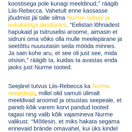
koostisega pole kunagi meeldinud,” räägib
Liis-Rebecca. Vahetult enne kassasse
jõudmist jäi talle silma
Nurme sidruni ja
eukalüptiga deodorant
. “Eelistan lõhnadest
hapukaid ja tsitruselisi aroome, aimasin et
sidruni oma võiks olla mulle meelepärane ja
seetõttu nuusutasin seda mööda minnes.
Ja sain kohe aru, et see oli just see, mida
otsisin,” räägib ta, kuidas ta avastas enda
jaoks just Nurme tooted.
Seejärel tutvus Liis-Rebecca ka
Nurme
seepidega
, millel olid samuti ülimalt
meeldivad aroomid ja otsustas seepeale, et
paneb kõik varem korvi pandud tooted
tagasi ning valib kõik vajamineva Nurme
valikust. “Mõtlesin, et miks hakata segama
erinevaid brände omavahel, kui üks kindel