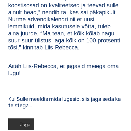
koostisosad on kvaliteetsed ja teevad sulle
ainult head,” nendib ta, kes sai päkapikult
Nurme advendikalendri nii et uusi
lemmikuid, mida kasutusele võtta, tuleb
aina juurde. “Ma tean, et kõik kõlab nagu
suur-suur ülistus, aga kõik on 100 protsenti
tõsi,” kinnitab Liis-Rebecca.
Aitäh Liis-Rebecca, et jagasid meiega oma
lugu!
Kui Sulle meeldis mida lugesid, siis jaga seda ka
teistega...
Jaga