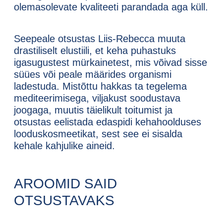
olemasolevate kvaliteeti parandada aga küll.
Seepeale otsustas Liis-Rebecca muuta
drastiliselt elustiili, et keha puhastuks
igasugustest mürkainetest, mis võivad sisse
süües või peale määrides organismi
ladestuda. Mistõttu hakkas ta tegelema
mediteerimisega, viljakust soodustava
joogaga, muutis täielikult toitumist ja
otsustas eelistada edaspidi kehahoolduses
looduskosmeetikat, sest see ei sisalda
kehale kahjulike aineid.
AROOMID SAID
OTSUSTAVAKS