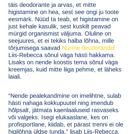
täis deodorante ja arvas, et mitte
higistamine on hea, sest see ongi ju toote
eesmärk. Nüüd ta teab, et higistamine on
just kehale kasulik, sest kuskilt peavad
mürgid organismist väljuma. Oluline on
seejuures, et ei tekiks halba lõhna, mille
tõrjumisega saavad
Nurme deodorandid
Liis-Rebecca sõnul väga hästi hakkama.
Lisaks on nende koostis tema sõnul väga
kreemjas, kuid mitte liiga pehme, et läheks
laiali.
“Nende pealekandmine on imelihtne, sulab
hästi nahaga kokkupuutel ning imendub
hõlpsalt, jätmata kaenlaaluseid rasvaseks
või valgeks. Isegi elukaaslane, kes on
profisportlane, kiidab, et pärast trenni ei ole
higilõhna üldse tunda,” lisab Liis-Rebecca.