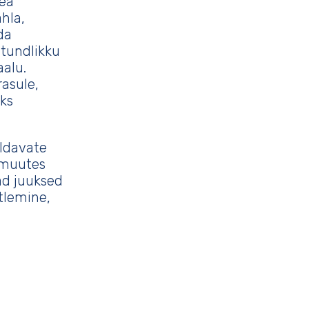
hea
hla,
da
 tundlikku
aalu.
rasule,
ks
ldavate
, muutes
ad juuksed
tlemine,