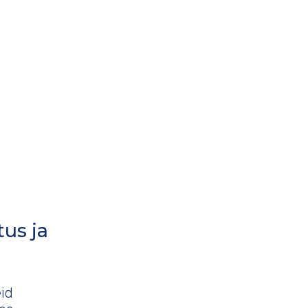
us ja
id