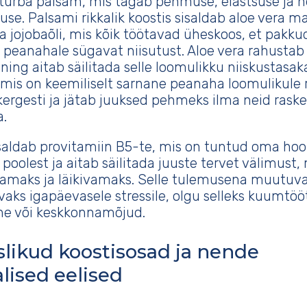
turba palsam, mis tagab pehmuse, elastsuse ja 
e. Palsami rikkalik koostis sisaldab aloe vera ma
ja jojobaõli, mis kõik töötavad üheskoos, et pakku
a peanahale sügavat niisutust. Aloe vera rahustab
ing aitab säilitada selle loomulikku niiskustasak
 mis on keemiliselt sarnane peanaha loomulikule 
ergesti ja jätab juuksed pehmeks ilma neid raske
.
saldab provitamiin B5-te, mis on tuntud oma hoo
oolest ja aitab säilitada juuste tervet välimust
damaks ja läikivamaks. Selle tulemusena muutuv
aks igapäevasele stressile, olgu selleks kuumtöö
e või keskkonnamõjud.
likud koostisosad ja nende
alised eelised