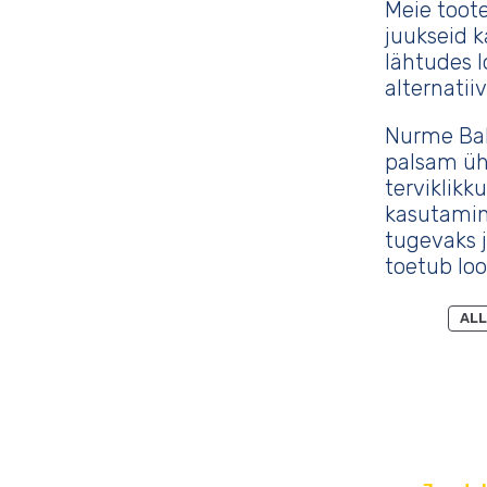
Meie toote
juukseid 
lähtudes l
alternatii
Nurme Bal
palsam üh
terviklikk
kasutamin
tugevaks j
toetub loo
ALL