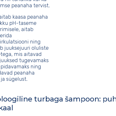
mse peanaha tervist.
aitab kaasa peanaha
ikku pH-taseme
rimisele, aitab
erida
irkulatsiooni ning
b juuksejuuri oluliste
etega, mis aitavad
juuksed tugevamaks
tupidavamaks ning
davad peanaha
 ja sügelust.
loogiline turbaga šampoon: pu
kaal