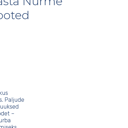
asta Nurme
ooted
kus
. Paljude
 juuksed
odet –
urba
miseks,