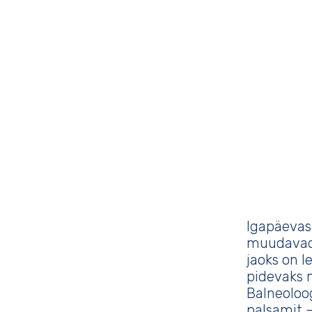
Igapäevas
muudavad 
jaoks on l
pidevaks 
Balneoloo
palsamit –