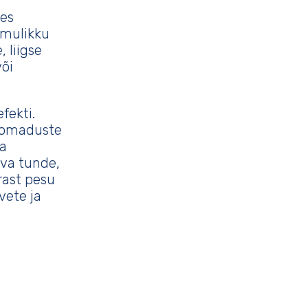
kes
omulikku
 liigse
või
fekti.
e omaduste
a
va tunde,
rast pesu
vete ja