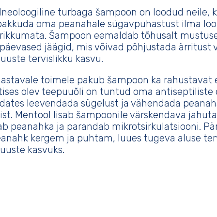
neoloogiline turbaga šampoon on loodud neile, 
pakkuda oma peanahale sügavpuhastust ilma lo
 rikkumata. Šampoon eemaldab tõhusalt mustuse,
apäevased jäägid, mis võivad põhjustada ärritust 
juuste tervislikku kasvu.
hastavale toimele pakub šampoon ka rahustavat e
tises olev teepuuõli on tuntud oma antiseptilist
aidates leevendada sügelust ja vähendada peanah
st. Mentool lisab šampoonile värskendava jahuta
b peanahka ja parandab mikrotsirkulatsiooni. Pä
anahk kergem ja puhtam, luues tugeva aluse ter
juuste kasvuks.