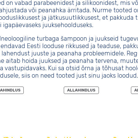
d on vabad parabeenidest ja silikoonidest, mis v
kahjustada või peanahka ärritada. Nurme tooted 
ooduslikkusest ja jätkusuutlikkusest, et pakkuda t
vi igapäevaseks juuksehoolduseks.
neoloogiline turbaga šampoon ja juukseid tugev
endavad Eesti looduse rikkused ja teaduse, pakk
u lahendust juuste ja peanaha probleemidele. Re
e aitab hoida juuksed ja peanaha tervena, muut
a vastupidavaks. Kui sa otsid õrna ja tõhusat hoo
dusele, siis on need tooted just sinu jaoks loodud.
SOODUSMÜÜGIS
SOODUSMÜÜGIS
AHINDLUS
ALLAHINDLUS
A
TOODE
TOODE