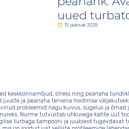
peanahk: Av
uued turbat
13. jaanuar 2025
ed keskkonnamõjud, stress ning peanaha tundlik
juuste ja peanaha tervena hoidmise väljakutseks
evinud probleemid nagu kuivus, sügelus ja õrnad
mureks. Nurme tutvustab uhkusega kahte uut to
gilise turbaga šampooni ja juukseid tugevdavat t
 mis on loodud just selliste probleemide lahenda