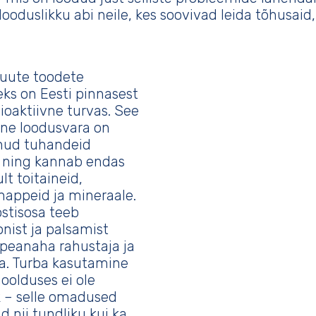
ooduslikku abi neile, kes soovivad leida tõhusaid,
uute toodete
s on Eesti pinnasest
bioaktiivne turvas. See
ne loodusvara on
nud tuhandeid
 ning kannab endas
ult toitaineid,
appeid ja mineraale.
stisosa teeb
ist ja palsamist
peanaha rahustaja ja
ja. Turba kasutamine
oolduses ei ole
k – selle omadused
d nii tundliku kui ka