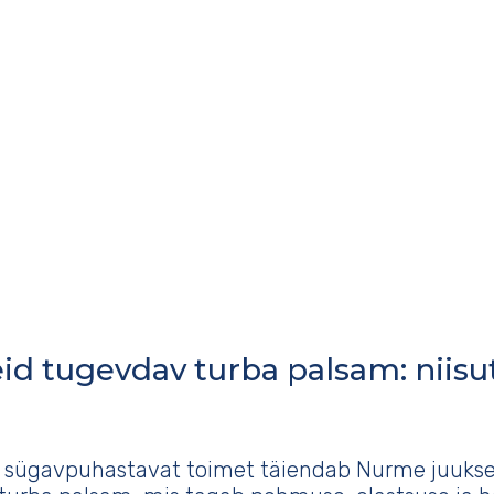
id tugevdav turba palsam: niisut
sügavpuhastavat toimet täiendab Nurme juukse