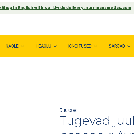
 Shop in English with worldwide delivery: nurmecosmetics.com
NÄOLE
HEAOLU
KINGITUSED
SARJAD
Juuksed
Tugevad juuk