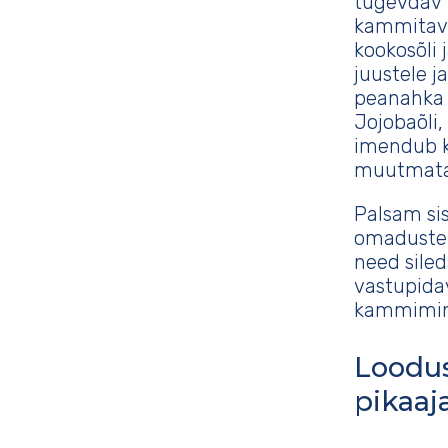
tugevdav 
kammitavus
kookosõli 
juustele j
peanahka n
Jojobaõli,
imendub k
muutmata
Palsam si
omaduste p
need sile
vastupidav
kammimin
Loodus
pikaaj