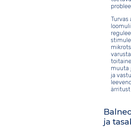
problee
Turvas 
loomul
regulee
stimule
mikrots
varusta
toitain
muuta 
ja vas
leeven
ärritust
Balneo
ja tasa