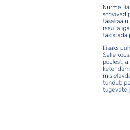
Nurme Bal
soovivad 
tasakaalu
rasu ja ig
takistada 
Lisaks pu
Selle koos
poolest, 
ketendami
mis elavda
tundub pe
tugevate 