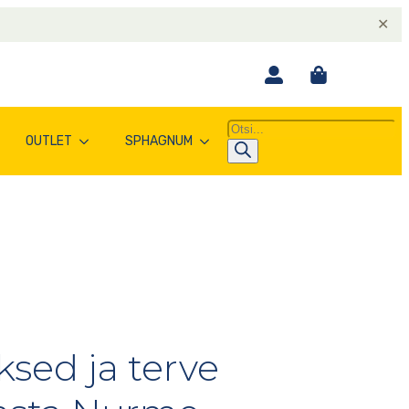
✕
Products
OUTLET
SPHAGNUM
search
sed ja terve