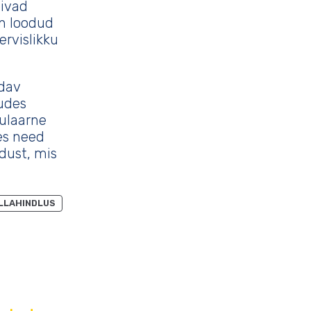
õivad
on loodud
ervislikku
dav
udes
gulaarne
es need
ldust, mis
SOODUSMÜÜGIS
LLAHINDLUS
TOODE