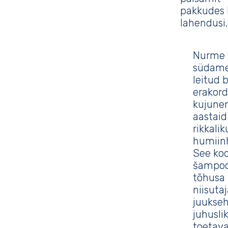
pakkudes l
lahendusi.
Nurme 
südamek
leitud 
erakord
kujune
aastaid
rikkalik
humiinh
See koo
šampoon
tõhusa 
niisuta
juukseh
juhusli
toetava