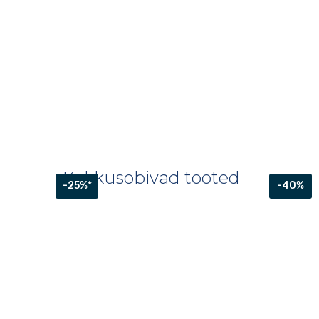
Kokkusobivad tooted
-25%*
-40%