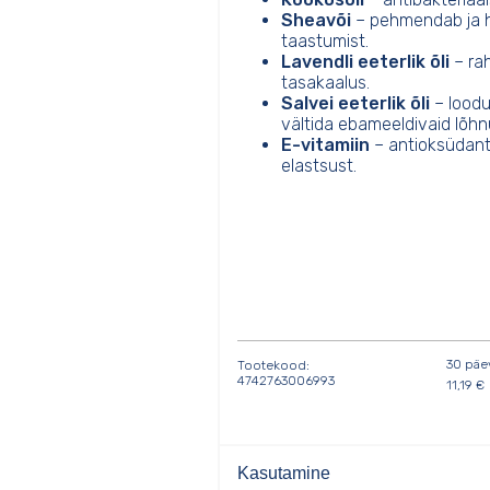
Sheavõi
– pehmendab ja h
taastumist.
Lavendli eeterlik õli
– rah
tasakaalus.
Salvei eeterlik õli
– loodus
vältida ebameeldivaid lõhn
E-vitamiin
– antioksüdant,
elastsust.
30 päe
Tootekood:
4742763006993
11,19
€
Kasutamine