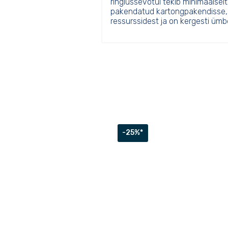
ringlussevõtul tekib minimaalselt
pakendatud kartongpakendisse, 
ressurssidest ja on kergesti ümb
-25%*