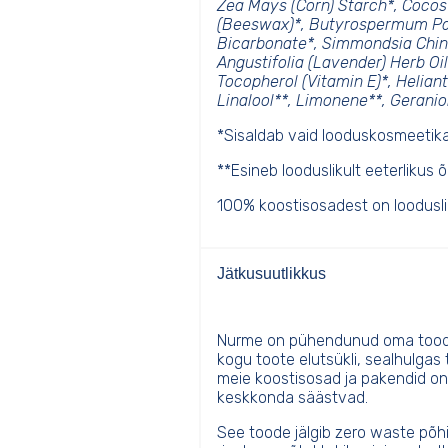
Zea Mays (Corn) Starch*, Cocos 
(Beeswax)*, Butyrospermum Par
Bicarbonate*, Simmondsia Chine
Angustifolia (Lavender) Herb Oil
Tocopherol (Vitamin E)*, Helian
Linalool**, Limonene**, Geranio
*Sisaldab vaid looduskosmeetika
**Esineb looduslikult eeterlikus õl
100% koostisosadest on looduslik
Jätkusuutlikkus
Nurme on pühendunud oma toode
kogu toote elutsükli, sealhulgas
meie koostisosad ja pakendid on 
keskkonda säästvad.
See toode jälgib zero waste põhi