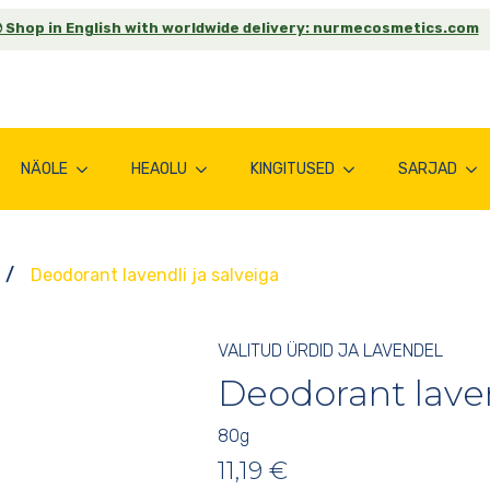
 Shop in English with worldwide delivery: nurmecosmetics.com
NÄOLE
HEAOLU
KINGITUSED
SARJAD
Deodorant lavendli ja salveiga
VALITUD ÜRDID JA LAVENDEL
Deodorant laven
80
g
11,19
€