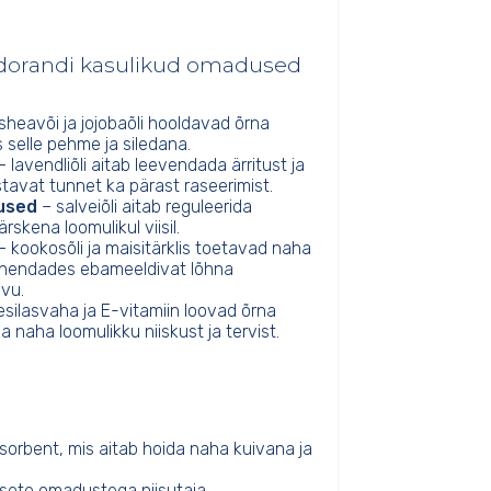
eodorandi kasulikud omadused
sheavõi ja jojobaõli hooldavad õrna
 selle pehme ja siledana.
 lavendliõli aitab leevendada ärritust ja
avat tunnet ka pärast raseerimist.
used
– salveiõli aitab reguleerida
rskena loomulikul viisil.
– kookosõli ja maisitärklis toetavad naha
vähendades ebameeldivat lõhna
vu.
silasvaha ja E-vitamiin loovad õrna
da naha loomulikku niiskust ja tervist.
sorbent, mis aitab hoida naha kuivana ja
lsete omadustega niisutaja.