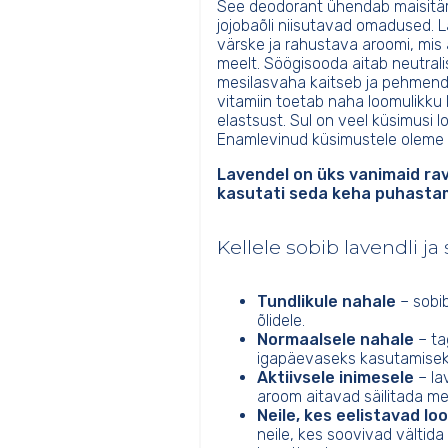
See deodorant ühendab maisitärk
jojobaõli niisutavad omadused. La
värske ja rahustava aroomi, mis 
meelt. Söögisooda aitab neutralis
mesilasvaha kaitseb ja pehmend
vitamiin toetab naha loomulikku 
elastsust. Sul on veel küsimusi 
Enamlevinud küsimustele olem
Lavendel on üks vanimaid rav
kasutati seda keha puhastam
Kellele sobib lavendli j
Tundlikule nahale
– sobi
õlidele.
Normaalsele nahale
– ta
igapäevaseks kasutamisek
Aktiivsele inimesele
– la
aroom aitavad säilitada m
Neile, kes eelistavad lo
neile, kes soovivad vältida 