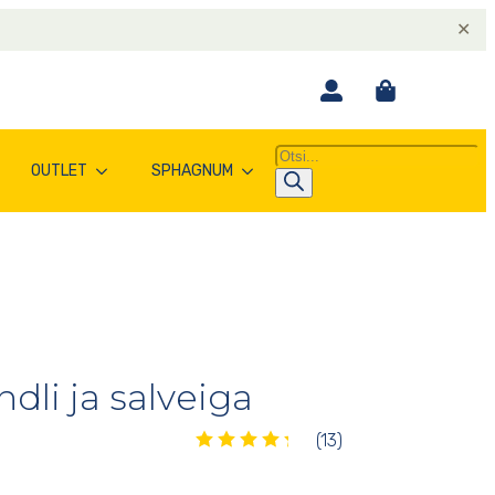
✕
Products
OUTLET
SPHAGNUM
search
dli ja salveiga
Hinnatud
(13)
4.38
/5
13
kliendi
hinnangu