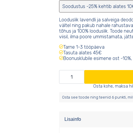
Soodustus -25% kehtib alates 10
Looduslik lavendli ja salveiga deo
vältel ning pakub nahale rahustavat
tõhus ja 100% looduslik. Toode neut
viisil, ilma poore ummistamata, jät
Tarne 1-3 tööpäeva
Tasuta alates 45€
Boonusklubile esimene ost -10%, 
Deodorant
lavendli
Osta kohe, maksa h
ja
Osta see toode ning teenid
6
punkti, mi
salveiga
kogus
Lisainfo