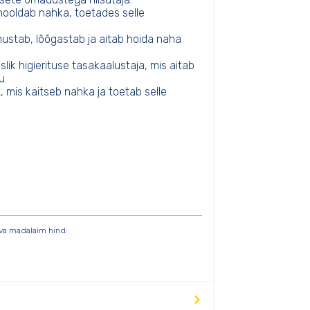
ooldab nahka, toetades selle
ustab, lõõgastab ja aitab hoida naha
lik higierituse tasakaalustaja, mis aitab
u.
 mis kaitseb nahka ja toetab selle
va madalaim hind: