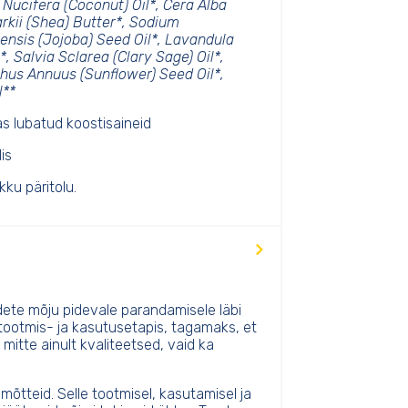
Nucifera (Coconut) Oil*, Cera Alba
kii (Shea) Butter*, Sodium
nsis (Jojoba) Seed Oil*, Lavandula
*, Salvia Sclarea (Clary Sage) Oil*,
thus Annuus (Sunflower) Seed Oil*,
l**
s lubatud koostisaineid
is
ku päritolu.
te mõju pidevale parandamisele läbi
 tootmis- ja kasutusetapis, tagamaks, et
mitte ainult kvaliteetsed, vaid ka
mõtteid. Selle tootmisel, kasutamisel ja