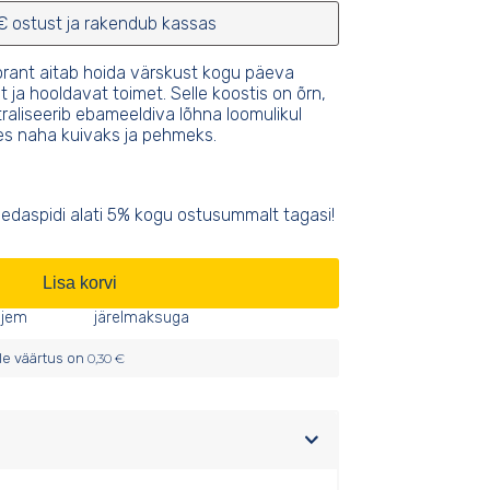
põhjal
€ ostust ja rakendub kassas
dorant aitab hoida värskust kogu päeva
 ja hooldavat toimet. Selle koostis on õrn,
raliseerib ebameeldiva lõhna loomulikul
tes naha kuivaks ja pehmeks.
edaspidi alati 5% kogu ostusummalt tagasi!
Lisa korvi
iljem
järelmaksuga
lle väärtus on
0,30
€