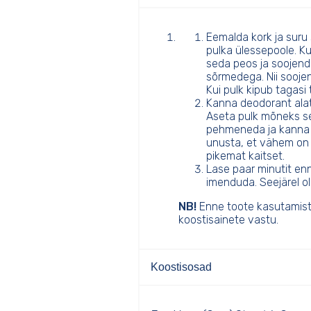
Eemalda kork ja suru 
pulka ülessepoole. Kui
seda peos ja soojend
sõrmedega. Nii soojen
Kui pulk kipub tagasi
Kanna deodorant alati
Aseta pulk mõneks se
pehmeneda ja kanna si
unusta, et vähem on
pikemat kaitset.
Lase paar minutit enn
imenduda. Seejärel o
NB!
Enne toote kasutamist v
koostisainete vastu.
Koostisosad