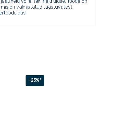
 jäätmeid või ei teki neid üldse. Toode on
mis on valmistatud taastuvatest
ertöödeldav.
-25%*