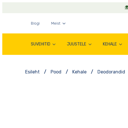

Blogi
Meist
SUVEHITID
JUUSTELE
KEHALE
Esileht
Pood
Kehale
Deodorandid
-25%*