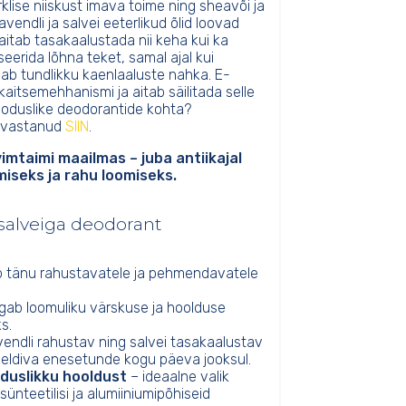
lise niiskust imava toime ning sheavõi ja
vendli ja salvei eeterlikud õlid loovad
aitab tasakaalustada nii keha kui ka
eerida lõhna teket, samal ajal kui
ab tundlikku kaenlaaluste nahka. E-
kaitsemehhanismi ja aitab säilitada selle
looduslike deodorantide kohta?
e vastanud
SIIN
.
imtaimi maailmas – juba antiikajal
iseks ja rahu loomiseks.
a salveiga deodorant
b tänu rahustavatele ja pehmendavatele
gab loomuliku värskuse ja hoolduse
s.
vendli rahustav ning salvei tasakaalustav
eeldiva enesetunde kogu päeva jooksul.
oduslikku hooldust
– ideaalne valik
sünteetilisi ja alumiiniumipõhiseid