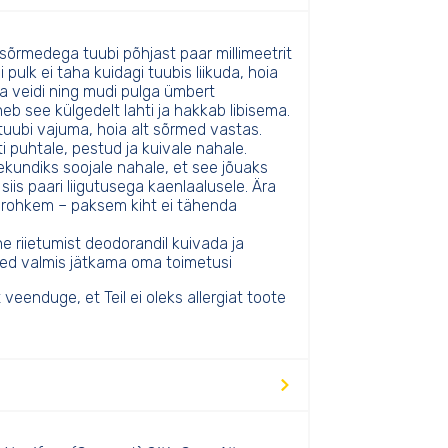
sõrmedega tuubi põhjast paar millimeetrit
 pulk ei taha kuidagi tuubis liikuda, hoia
a veidi ning mudi pulga ümbert
eb see külgedelt lahti ja hakkab libisema.
 tuubi vajuma, hoia alt sõrmed vastas.
 puhtale, pestud ja kuivale nahale.
kundiks soojale nahale, et see jõuaks
is paari liigutusega kaenlaalusele. Ära
 rohkem – paksem kiht ei tähenda
e riietumist deodorandil kuivada ja
led valmis jätkama oma toimetusi
eenduge, et Teil ei oleks allergiat toote