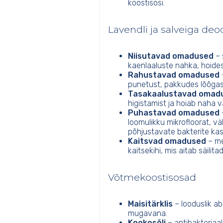
koostisosi.
Lavendli ja salveiga d
Niisutavad omadused
– 
kaenlaaluste nahka, hoides
Rahustavad omadused
–
punetust, pakkudes lõõgast
Tasakaalustavad omad
higistamist ja hoiab naha vä
Puhastavad omadused
loomulikku mikrofloorat, 
põhjustavate bakterite kas
Kaitsvad omadused
– me
kaitsekihi, mis aitab säilita
Võtmekoostisosad
Maisitärklis
– looduslik ab
mugavana.
Kookosõli
– antibakteriaa