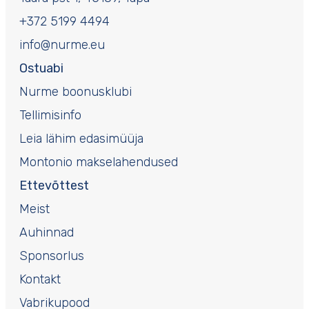
+372 5199 4494
info@nurme.eu
Ostuabi
Nurme boonusklubi
Tellimisinfo
Leia lähim edasimüüja
Montonio makselahendused
Ettevõttest
Meist
Auhinnad
Sponsorlus
Kontakt
Vabrikupood