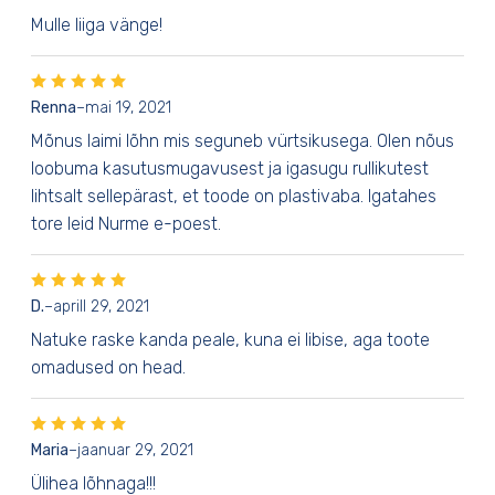
Mulle liiga vänge!
Renna
–
mai 19, 2021
Mõnus laimi lõhn mis seguneb vürtsikusega. Olen nõus
loobuma kasutusmugavusest ja igasugu rullikutest
lihtsalt sellepärast, et toode on plastivaba. Igatahes
tore leid Nurme e-poest.
D.
–
aprill 29, 2021
Natuke raske kanda peale, kuna ei libise, aga toote
omadused on head.
Maria
–
jaanuar 29, 2021
Ülihea lõhnaga!!!