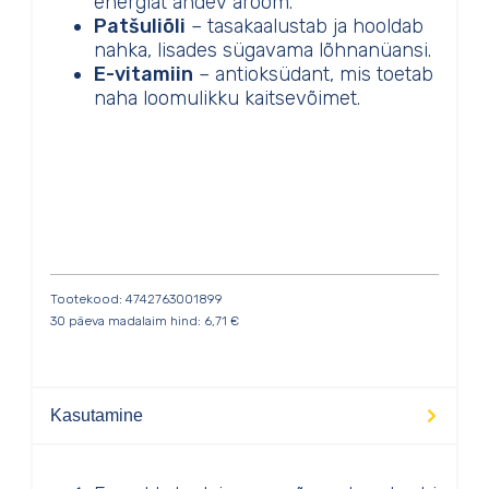
energiat andev aroom.
Patšuliõli
– tasakaalustab ja hooldab
nahka, lisades sügavama lõhnanüansi.
E-vitamiin
– antioksüdant, mis toetab
naha loomulikku kaitsevõimet.
Tootekood: 4742763001899
30 päeva madalaim hind:
6,71
€
Kasutamine