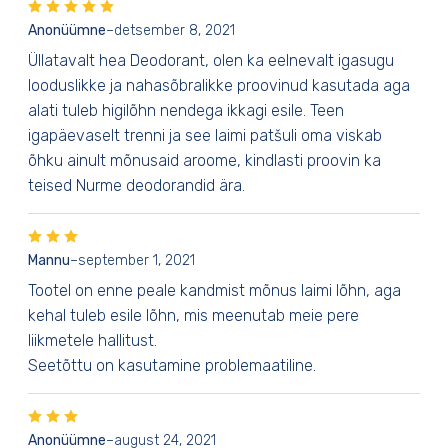
Anonüümne
–
detsember 8, 2021
Üllatavalt hea Deodorant, olen ka eelnevalt igasugu
looduslikke ja nahasõbralikke proovinud kasutada aga
alati tuleb higilõhn nendega ikkagi esile. Teen
igapäevaselt trenni ja see laimi patšuli oma viskab
õhku ainult mõnusaid aroome, kindlasti proovin ka
teised Nurme deodorandid ära.
Mannu
–
september 1, 2021
Tootel on enne peale kandmist mõnus laimi lõhn, aga
kehal tuleb esile lõhn, mis meenutab meie pere
liikmetele hallitust.
Seetõttu on kasutamine problemaatiline.
Anonüümne
–
august 24, 2021