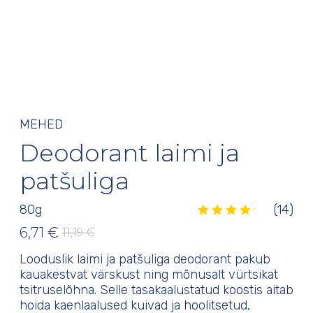
MEHED
Deodorant laimi ja
patšuliga
80
g
(14)
Hinnatud
4.29
/5
14
kliendi
6,71
€
11,19
€
Algne
Praegune
hinnangu
põhjal
hind
hind
Looduslik laimi ja patšuliga deodorant pakub
oli:
on:
kauakestvat värskust ning mõnusalt vürtsikat
11,19 €.
6,71 €.
tsitruselõhna. Selle tasakaalustatud koostis aitab
hoida kaenlaalused kuivad ja hoolitsetud,