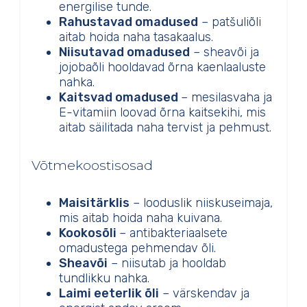
energilise tunde.
Rahustavad omadused
– patšuliõli
aitab hoida naha tasakaalus.
Niisutavad omadused
– sheavõi ja
jojobaõli hooldavad õrna kaenlaaluste
nahka.
Kaitsvad omadused
– mesilasvaha ja
E-vitamiin loovad õrna kaitsekihi, mis
aitab säilitada naha tervist ja pehmust.
Võtmekoostisosad
Maisitärklis
– looduslik niiskuseimaja,
mis aitab hoida naha kuivana.
Kookosõli
– antibakteriaalsete
omadustega pehmendav õli.
Sheavõi
– niisutab ja hooldab
tundlikku nahka.
Laimi eeterlik õli
– värskendav ja