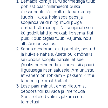
Eemalda kork ja suru sõrmedega tuubi
põhjast paar millimeetrit pulka
ülessepoole. Kui pulk ei taha kuidagi
tuubis liikuda, hoia seda peos ja
soojenda veidi ning mudi pulga
ümbert sõrmedega. Nii soojeneb see
külgedelt lahti ja hakkab libisema. Kui
pulk kipub tagasi tuubi vajuma, hoia
alt sõrmed vastas.
Kanna deodorant alati puhtale, pestud
ja kuivale nahale. Aseta pulk mõneks
sekundiks soojale nahale, et see
jõuaks pehmeneda ja kanna siis paari
liigutusega kaenlaalusele. Ära unusta,
et vähem on rohkem – paksem kiht ei
tähenda pikemat kaitset.
Lase paar minutit enne riietumist
deodorandil kuivada ja imenduda.
Seejärel oled valmis jätkama oma
toimetusi