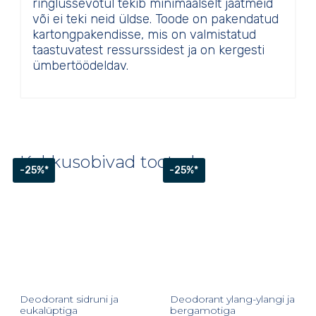
ringlussevõtul tekib minimaalselt jäätmeid
või ei teki neid üldse. Toode on pakendatud
kartongpakendisse, mis on valmistatud
taastuvatest ressurssidest ja on kergesti
ümbertöödeldav.
Kokkusobivad tooted
-25%*
-25%*
Deodorant sidruni ja
Deodorant ylang-ylangi ja
eukalüptiga
bergamotiga