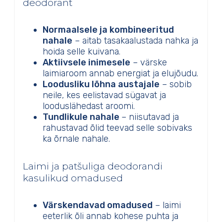
deodorant
Normaalsele ja kombineeritud
nahale
– aitab tasakaalustada nahka ja
hoida selle kuivana.
Aktiivsele inimesele
– värske
laimiaroom annab energiat ja elujõudu.
Loodusliku lõhna austajale
– sobib
neile, kes eelistavad sügavat ja
looduslähedast aroomi.
Tundlikule nahale
– niisutavad ja
rahustavad õlid teevad selle sobivaks
ka õrnale nahale.
Laimi ja patšuliga deodorandi
kasulikud omadused
Värskendavad omadused
– laimi
eeterlik õli annab kohese puhta ja