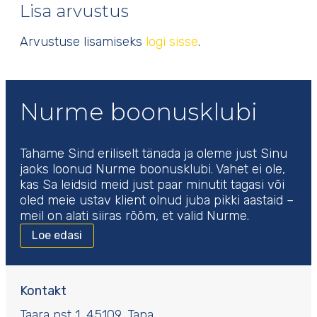
Lisa arvustus
Arvustuse lisamiseks
logi sisse
.
Nurme boonusklubi
Tahame Sind eriliselt tänada ja oleme just Sinu
jaoks loonud Nurme boonusklubi. Vahet ei ole,
kas Sa leidsid meid just paar minutit tagasi või
oled meie ustav klient olnud juba pikki aastaid –
meil on alati siiras rõõm, et valid Nurme.
Loe edasi
Kontakt
Taara pst 1, 45109, Tapa