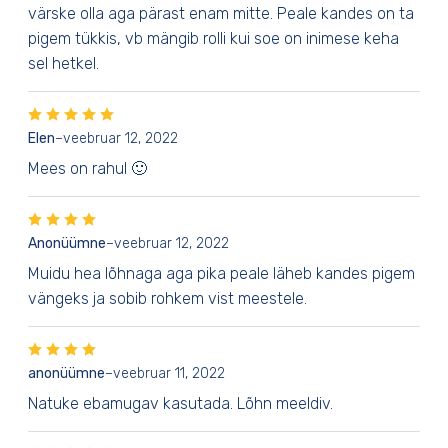
värske olla aga pärast enam mitte. Peale kandes on ta
pigem tükkis, vb mängib rolli kui soe on inimese keha
sel hetkel.
Elen
–
veebruar 12, 2022
Mees on rahul 🙂
Anonüümne
–
veebruar 12, 2022
Muidu hea lõhnaga aga pika peale läheb kandes pigem
vängeks ja sobib rohkem vist meestele.
anonüümne
–
veebruar 11, 2022
Natuke ebamugav kasutada. Lõhn meeldiv.