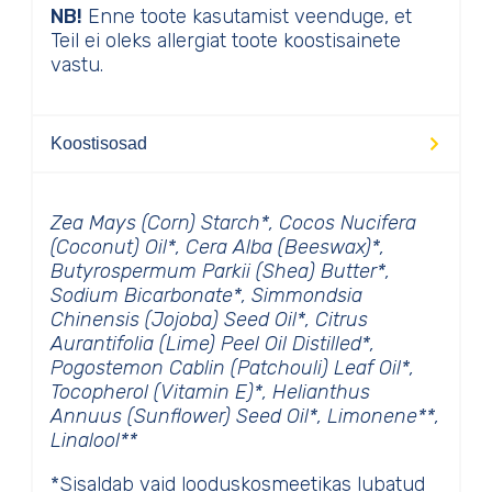
NB!
Enne toote kasutamist veenduge, et
Teil ei oleks allergiat toote koostisainete
vastu.
Koostisosad
Zea Mays (Corn) Starch*, Cocos Nucifera
(Coconut) Oil*, Cera Alba (Beeswax)*,
Butyrospermum Parkii (Shea) Butter*,
Sodium Bicarbonate*, Simmondsia
Chinensis (Jojoba) Seed Oil*, Citrus
Aurantifolia (Lime) Peel Oil Distilled*,
Pogostemon Cablin (Patchouli) Leaf Oil*,
Tocopherol (Vitamin E)*, Helianthus
Annuus (Sunflower) Seed Oil*, Limonene**,
Linalool**
*Sisaldab vaid looduskosmeetikas lubatud