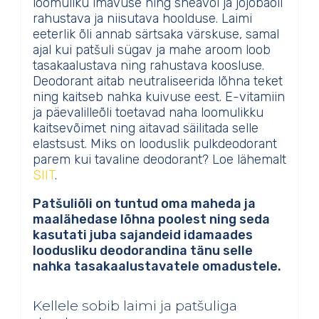
loomuliku imavuse ning sheavõi ja jojobaõli
rahustava ja niisutava hoolduse. Laimi
eeterlik õli annab särtsaka värskuse, samal
ajal kui patšuli sügav ja mahe aroom loob
tasakaalustava ning rahustava koosluse.
Deodorant aitab neutraliseerida lõhna teket
ning kaitseb nahka kuivuse eest. E-vitamiin
ja päevalilleõli toetavad naha loomulikku
kaitsevõimet ning aitavad säilitada selle
elastsust. Miks on looduslik pulkdeodorant
parem kui tavaline deodorant? Loe lähemalt
SIIT
.
Patšuliõli on tuntud oma maheda ja
maalähedase lõhna poolest ning seda
kasutati juba sajandeid idamaades
loodusliku deodorandina tänu selle
nahka tasakaalustavatele omadustele.
Kellele sobib laimi ja patšuliga