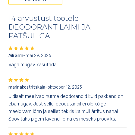
14 arvustust tootele
DEODORANT LAIMI JA
PATŠULIGA
Aili Silm
–
mai 29, 2026
Väga mugav kasutada
marinakostritskaja
–
oktoober 12, 2023
Üldiselt meelivad nurme deodorandid kuid pakkend on
ebamugav. Just sellel deodatandil ei ole kõige
meeldivam lõhn ja selllet tekkis ka mull ärritus nahal.
Soovitaks pigem lavendli oma esimeseks prooviks.