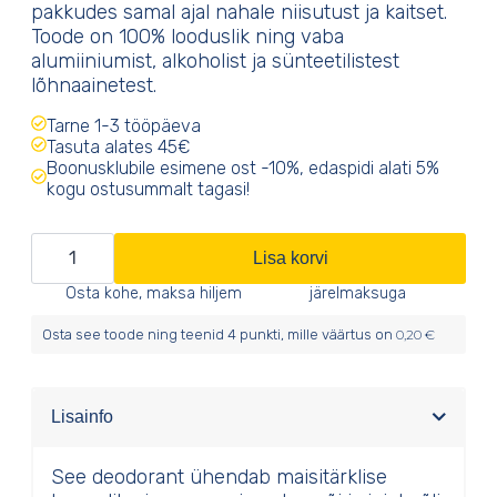
pakkudes samal ajal nahale niisutust ja kaitset.
Toode on 100% looduslik ning vaba
alumiiniumist, alkoholist ja sünteetilistest
lõhnaainetest.
Tarne 1-3 tööpäeva
Tasuta alates 45€
Boonusklubile esimene ost -10%, edaspidi alati 5%
kogu ostusummalt tagasi!
Deodorant
Lisa korvi
laimi
Osta kohe, maksa hiljem
järelmaksuga
ja
Osta see toode ning teenid
4
punkti, mille väärtus on
0,20
€
patšuliga
kogus
Lisainfo
See deodorant ühendab maisitärklise