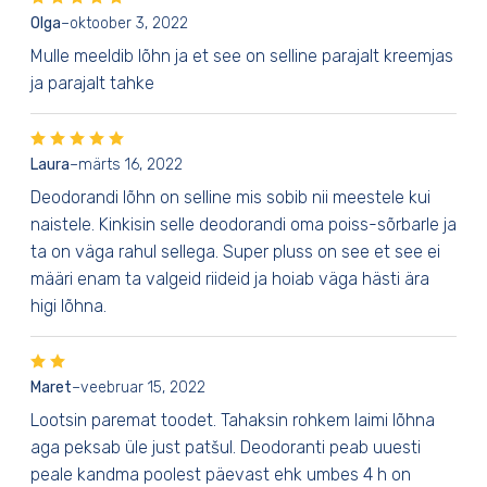
Olga
–
oktoober 3, 2022
Mulle meeldib lõhn ja et see on selline parajalt kreemjas
ja parajalt tahke
Laura
–
märts 16, 2022
Deodorandi lõhn on selline mis sobib nii meestele kui
naistele. Kinkisin selle deodorandi oma poiss-sõrbarle ja
ta on väga rahul sellega. Super pluss on see et see ei
määri enam ta valgeid riideid ja hoiab väga hästi ära
higi lõhna.
Maret
–
veebruar 15, 2022
Lootsin paremat toodet. Tahaksin rohkem laimi lõhna
aga peksab üle just patšul. Deodoranti peab uuesti
peale kandma poolest päevast ehk umbes 4 h on