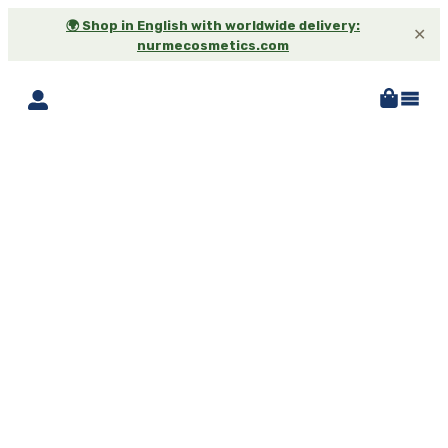
🌍 Shop in English with worldwide delivery:
✕
nurmecosmetics.com
-40%