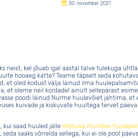
30. november 2021
ks neist, kel jõuab igal aastal talve tulekuga ühtla
uulte hooaeg kätte? Teame täpselt seda kohutava
d, et oled kodust välja läinud ilma huulepalsami
, et oleme neil kordadel ainult sellepärast esim
asse poodi läinud Nurme huulevõiet jahtima, et 
ses kuivade ja kiskuvate huultega tervet päeva
 kui saad huuled jälle
mõnusa mündise huulepa
, seda saaks võrrelda sellega, kui ei ole pool päev