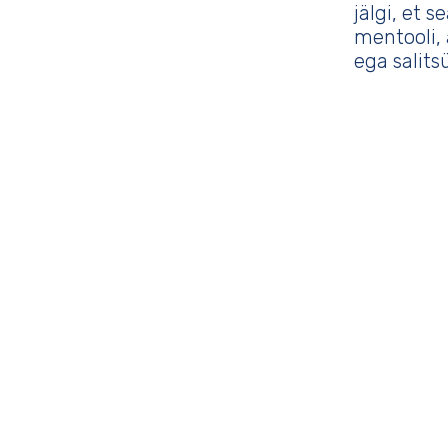
jälgi, et se
mentooli, 
ega salits