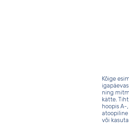
Kõige esi
igapäevase
ning mitm
kätte. Tih
hoopis A-
atoopiline
või kasuta