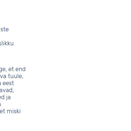
iste
,
slikku
ge, et end
ava tuule,
a eest
tavad,
d ja
n
et miski