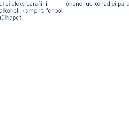
al ei oleks parafiini,
lõhenenud kohad ei para
alkoholi, kamprit, fenooli
üülhapet.