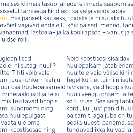
amaises kliimas tasub jahedate ilmade saabumis
sisselülitamisega kindlasti ka välja valida sobiv
sam
, mis päriselt kaitseks, toidaks ja niisutaks huu
võiet vajavad enda ellu kõik naised, mehed, tädi
vanaemad, lasteaia- ja ka koolilapsed – vanus ja 
üldse rolli.
ügieenilised
Neid koostisosi sisaldav
d ei niisutagi huuli?
huulepalsam jätab enam
tte. Tihti võib vale
huultele vaid välise kihi 
am tuua rohkem kahju
tegelikult ei toimi niisut
 Suur osa huulepalsameid
ravivana, vaid hoopis ku
 mineraalõlisid ja teisi
huuli veelgi rohkem ja t
, mis tekitavad hoopis
sõltuvuse. See selgitabk
ami sündroomi ning
kordi, kui just panid huu
asa huulepulgast
palsamit, aga juba on tu
. Vaata üle oma
peaks uuesti panema, s
ami koostisosad ning
tunduvad ikka kuivad ja