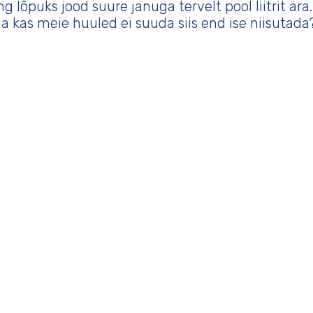
g lõpuks jood suure januga tervelt pool liitrit ära
 ja kas meie huuled ei suuda siis end ise niisutada