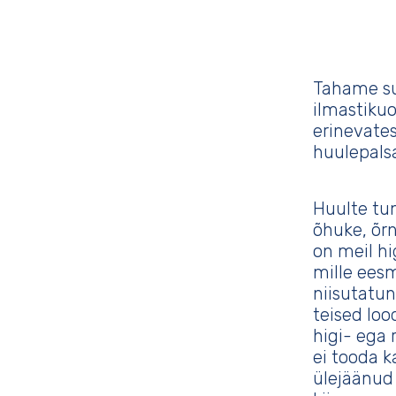
Tahame sul
ilmastiku
erinevates
huulepals
Huulte tu
õhuke, õrn
on meil hi
mille ees
niisutatun
teised lood
higi- ega
ei tooda k
ülejäänud