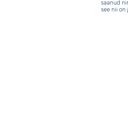
saanud nin
see nii on