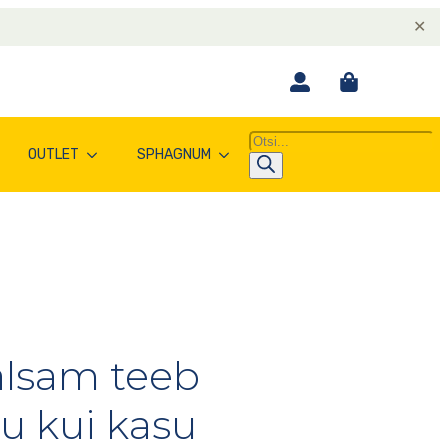
✕
Products
OUTLET
SPHAGNUM
search
alsam teeb
u kui kasu