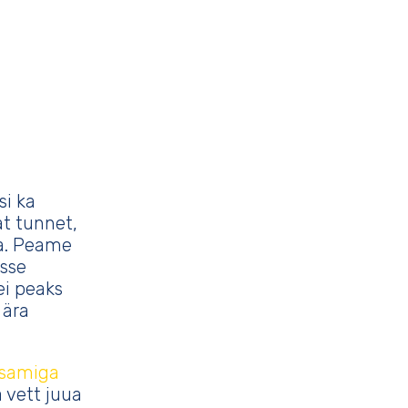
si ka
t tunnet,
ta. Peame
esse
ei peaks
 ära
lsamiga
a vett juua