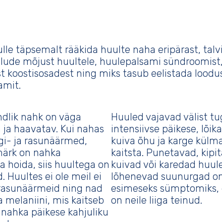
le täpsemalt rääkida huulte naha eripärast, talv
olude mõjust huultele, huulepalsami sündroomist
t koostisosadest ning miks tasub eelistada loodu
amit.
ndlik nahk on väga
Huuled vajavad välist tu
 ja haavatav. Kui nahas
intensiivse päikese, lõik
gi- ja rasunäärmed,
kuiva õhu ja karge külm
märk on nahka
kaitsta. Punetavad, kipi
a hoida, siis huultega on
kuivad või karedad huule
. Huultes ei ole meil ei
lõhenevad suunurgad o
 rasunäärmeid ning nad
esimeseks sümptomiks, 
a melaniini, mis kaitseb
on neile liiga teinud.
 nahka päikese kahjuliku