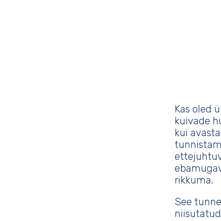
Kas oled ü
kuivade h
kui avasta
tunnistama
ettejuhtuv
ebamugavu
rikkuma.
See tunne,
niisutatud