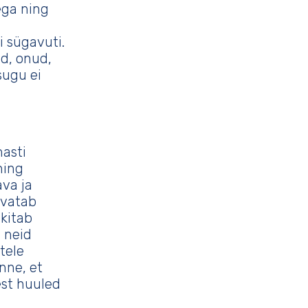
ega ning
li sügavuti.
d, onud,
sugu ei
asti
ning
ava ja
ivatab
ekitab
i neid
ltele
nne, et
est huuled