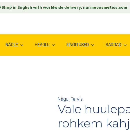
 Shop in English with worldwide delivery: nurmecosmetics.com
NÄOLE
HEAOLU
KINGITUSED
SARJAD
Nägu
Tervis
Vale huulep
rohkem kahj