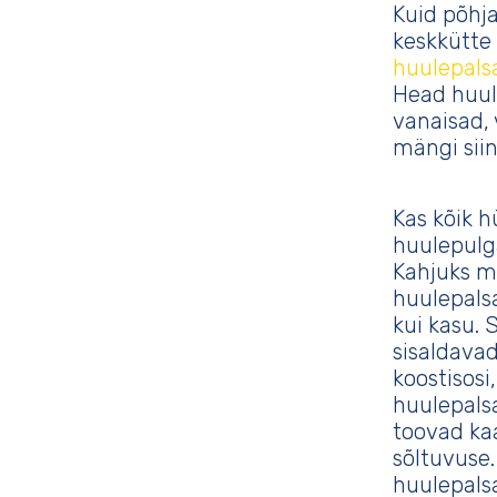
Kuid põhj
keskkütte 
huulepal
Head huule
vanaisad, 
mängi siin 
Kas kõik h
huulepulga
Kahjuks mi
huulepals
kui kasu.
sisaldavad
koostisosi
huulepals
toovad ka
sõltuvuse
huulepals