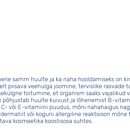
mene samm huulte ja ka naha hooldamiseks on kin
lt piisava veehulga joomine, tervislike rasvade 
ekülgne toitumine, et organism saaks vajalikud v
ti põhjustab huulte kuivust ja lõhenemist B-vitami
, C- või E-vitamiini puudus, mõni nahahaigus nag
 dermatiit või koguni allergiline reaktsioon mõne
tava kosmeetika koostisosa suhtes.