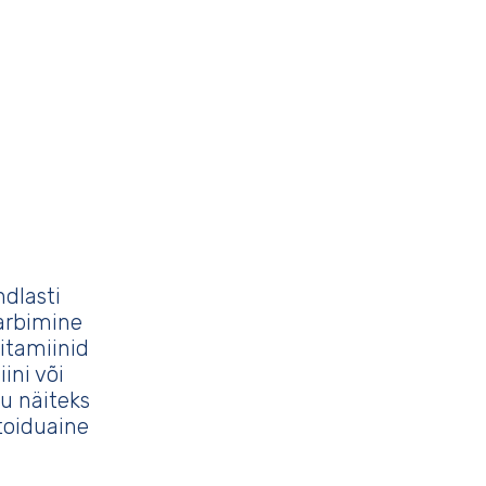
dlasti
tarbimine
itamiinid
ini või
u näiteks
 toiduaine