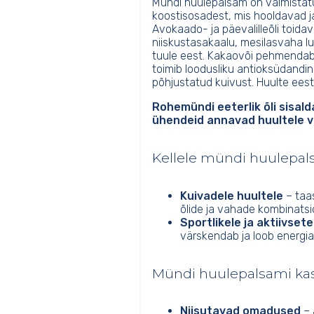
Mündi huulepalsam on valmistatu
koostisosadest, mis hooldavad ja
Avokaado- ja päevalilleõli toida
niiskustasakaalu, mesilasvaha lu
tuule eest. Kakaovõi pehmendab 
toimib loodusliku antioksüdand
põhjustatud kuivust. Huulte ees
Rohemündi eeterlik õli sisal
ühendeid annavad huultele v
Kellele mündi huulepal
Kuivadele huultele
– taa
õlide ja vahade kombinatsio
Sportlikele ja aktiivset
värskendab ja loob energi
Mündi huulepalsami ka
Niisutavad omadused
– 