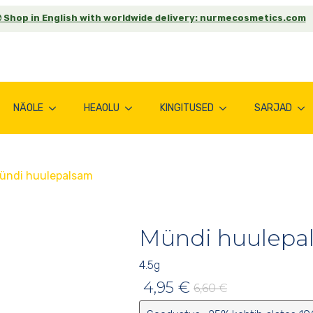
 Shop in English with worldwide delivery: nurmecosmetics.com
NÄOLE
HEAOLU
KINGITUSED
SARJAD
ündi huulepalsam
Mündi huulepa
4.5
g
4,95
€
6,60
€