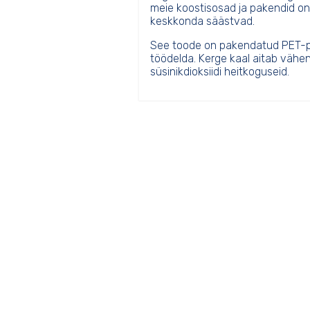
meie koostisosad ja pakendid on 
keskkonda säästvad.
See toode on pakendatud PET-pa
töödelda. Kerge kaal aitab vähen
süsinikdioksiidi heitkoguseid.