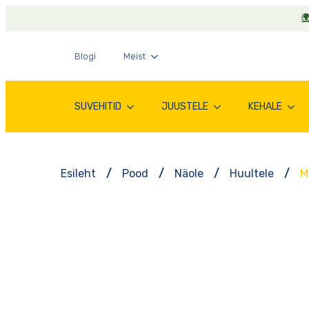

Blogi
Meist
SUVEHITID
JUUSTELE
KEHALE
Esileht
Pood
Näole
Huultele
M
-25%*