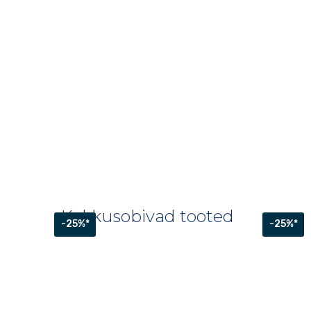
Kokkusobivad tooted
-25%*
-25%*