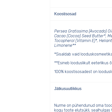
Koostisosad
Persea Gratissima (Avocado) Oi
Cacao (Cocoa) Seed Butter*, Me
Tocopherol (Vitamin E)*, Helian
Limonene**
*Sisaldab vaid looduskosmeetika
**Esineb looduslikult eeterlikus õl
100% koostisosadest on looduslik
Jätkusuutlikkus
Nurme on pühendunud oma toode
kogu toote elutsükli, sealhulgas