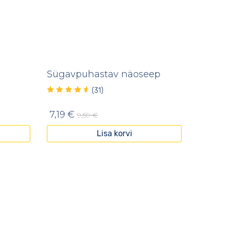
Sügavpuhastav näoseep
(31)
7,19
€
9,59
€
Lisa korvi