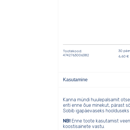
30 päe
Tootekood:
4742763006382
6,60
€
Kasutamine
Kanna mündi huulepalsamit otse 
eriti enne õue minekut, pärast s
Sobib igapäevaseks hoolduseks j
NB!
Enne toote kasutamist veendug
koostisainete vastu.