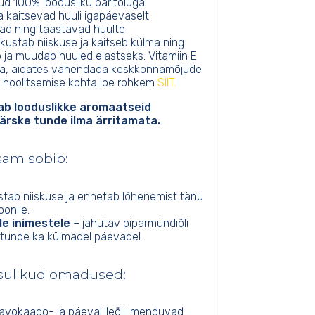
d 100% loodusliku päritoluga
 kaitsevad huuli igapäevaselt.
vad ning taastavad huulte
kustab niiskuse ja kaitseb külma ning
ja muudab huuled elastseks. Vitamiin E
ina, aidates vähendada keskkonnamõjude
t hoolitsemise kohta loe rohkem
SIIT.
dab looduslikke aromaatseid
ärske tunde ilma ärritamata.
sam sobib:
stab niiskuse ja ennetab lõhenemist tänu
onile.
ele inimestele
– jahutav piparmündiõli
atunde ka külmadel päevadel.
sulikud omadused:
avokaado- ja päevalilleõli imenduvad