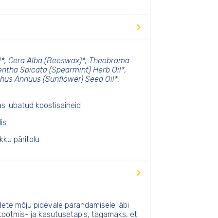
l*, Cera Alba (Beeswax)*, Theobroma
ntha Spicata (Spearmint) Herb Oil*,
thus Annuus (Sunflower) Seed Oil*,
s lubatud koostisaineid
is
ku päritolu.
te mõju pidevale parandamisele läbi
 tootmis- ja kasutusetapis, tagamaks, et