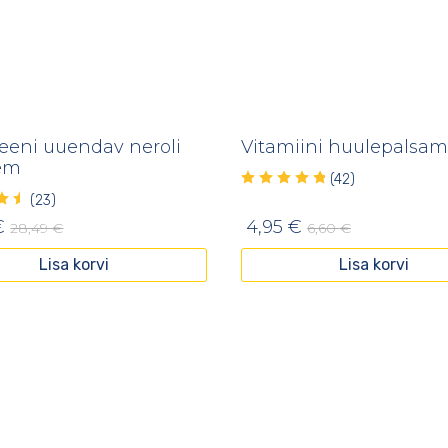
eeni uuendav neroli
Vitamiini huulepalsam
em
(42)
(23)
€
4,95
€
28,49
€
6,60
€
Lisa korvi
Lisa korvi