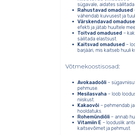
sügavale, aidates säilitada
Rahustavad omadused
vähendab kuivusest ja tuule
Värskendavad omadus
efekti ja jätab huultele me
Toitvad omadused
– kak
säilitada elastsust.
Kaitsvad omadused
– lo
barjääri, mis kaitseb huuli 
Võtmekoostisosad:
Avokaadoõli
– sügavniisut
pehmuse.
Mesilasvaha
– loob loodusl
niiskust.
Kakaovõi
– pehmendab ja 
hooldatuks.
Rohemündiõli
– annab huu
Vitamiin E
– looduslik ant
kaitsevõimet ja pehmust.