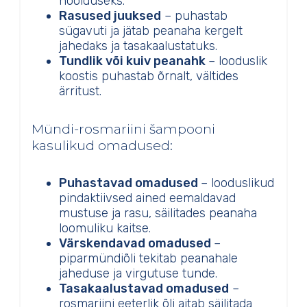
hoolduseks.
Rasused juuksed
– puhastab
sügavuti ja jätab peanaha kergelt
jahedaks ja tasakaalustatuks.
Tundlik või kuiv peanahk
– looduslik
koostis puhastab õrnalt, vältides
ärritust.
Mündi-rosmariini šampooni
kasulikud omadused:
Puhastavad omadused
– looduslikud
pindaktiivsed ained eemaldavad
mustuse ja rasu, säilitades peanaha
loomuliku kaitse.
Värskendavad omadused
–
piparmündiõli tekitab peanahale
jaheduse ja virgutuse tunde.
Tasakaalustavad omadused
–
rosmariini eeterlik õli aitab säilitada