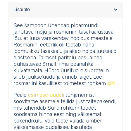
meestele
Lisainfo
kogus
See šampoon ühendab piparmündi
jahutava mõju ja rosmariini tasakaalustava
jõu, et luua värskendav hooldus meestele.
Rosmariini eeterlik õli toetab naha
loomulikku tasakaalu ja aitab hoida juukseid
elastsena. Taimset päritolu pesuained
puhastavad õrnalt, ilma peanahka
kuivatamata. Hüdrolüüsitud nisuproteiin
silub juuksekiudu ja annab läiget. Loe
rosmariini kasulikest toimetest rohkem
siit!
Peale
esimese pudeli
tühjenemist
soovitame asemele tellida just täitepakendi,
mis tähendab Sulle rohkem toodet
soodsama hinna eest ning väiksemat
pakendikulu. Võid toote valada ümber
väiksemasse pudelisse, kasutada