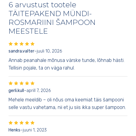
6 arvustust tootele
TÄITEPAKEND MÜNDI-
ROSMARIINI ŠAMPOON
MEESTELE
sandra.valter
–
juuli 10, 2026
Annab peanahale mõnusa värske tunde, lõhnab hästi.
Tellisin pojale, ta on väga rahul.
gerli.kull
–
aprill 7, 2026
Mehele meeldib – oli nõus oma keemiat täis šampooni
selle vastu vahetama, nii et ju siis ikka super šampoon.
Henks
–
juuni 1, 2023