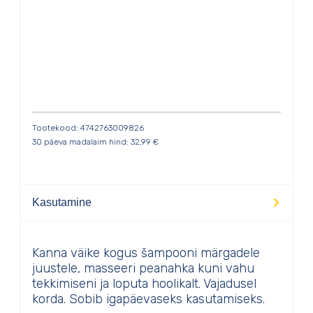
Tootekood: 4742763009826
30 päeva madalaim hind:
32,99
€
Kasutamine
Kanna väike kogus šampooni märgadele
juustele, masseeri peanahka kuni vahu
tekkimiseni ja loputa hoolikalt. Vajadusel
korda. Sobib igapäevaseks kasutamiseks.