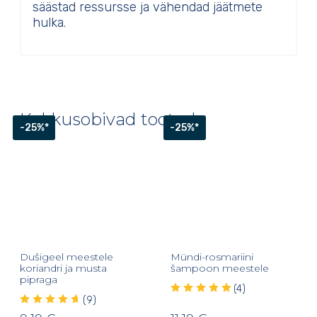
säästad ressursse ja vähendad jäätmete
hulka.
Kokkusobivad tooted
-25%*
-25%*
Dušigeel meestele
Mündi-rosmariini
koriandri ja musta
šampoon meestele
pipraga
(4)
(9)