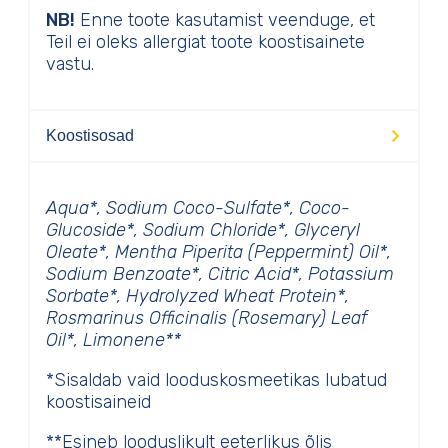
NB!
Enne toote kasutamist veenduge, et
Teil ei oleks allergiat toote koostisainete
vastu.
Koostisosad
Aqua*, Sodium Coco-Sulfate*, Coco-
Glucoside*, Sodium Chloride*, Glyceryl
Oleate*, Mentha Piperita (Peppermint) Oil*,
Sodium Benzoate*, Citric Acid*, Potassium
Sorbate*, Hydrolyzed Wheat Protein*,
Rosmarinus Officinalis (Rosemary) Leaf
Oil*, Limonene**
*Sisaldab vaid looduskosmeetikas lubatud
koostisaineid
**Esineb looduslikult eeterlikus õlis