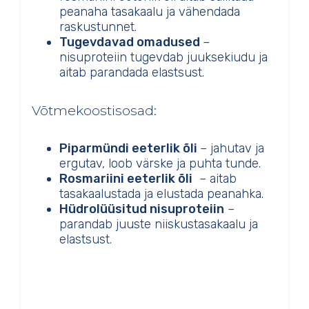
peanaha tasakaalu ja vähendada
raskustunnet.
Tugevdavad omadused
–
nisuproteiin tugevdab juuksekiudu ja
aitab parandada elastsust.
Võtmekoostisosad:
Piparmündi eeterlik õli
– jahutav ja
ergutav, loob värske ja puhta tunde.
Rosmariini eeterlik õli
– aitab
tasakaalustada ja elustada peanahka.
Hüdrolüüsitud nisuproteiin
–
parandab juuste niiskustasakaalu ja
elastsust.