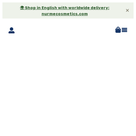
🌍 Shop in English with worldwide delivery:
✕
nurmecosmetics.com
-25%*