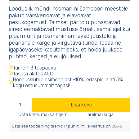
Looduslik mündi-rosmariini šampoon meestele
pakub värskendavat ja elavdavat
pesukogemust. Taimset päritolu puhastavad
ained eemaldavad mustuse õrnalt, samal ajal kui
piparmünt ja rosmariin annavad juustele ja
peanahale karge ja virgutava tunde. Ideaalne
igapäevaseks kasutamiseks, et hoida juuksed
puhtad, kerged ja elujõulised.
Tarne 1-3 tööpäeva
Tasuta alates 45€
Boonusklubile esimene ost -10%, edaspidi alati 5%
kogu ostusummalt tagasi!
Täitepakend
Lisa korvi
mündi-
Osta kohe, maksa hiljem
järelmaksuga
rosmariini
Osta see toode ning teenid
17
punkti, mille väärtus on
0,85
€
šampoon