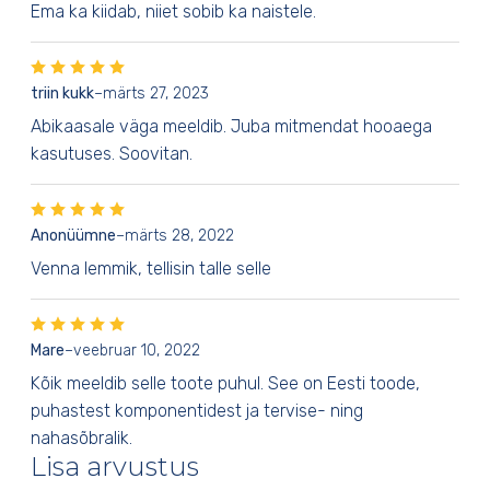
Ema ka kiidab, niiet sobib ka naistele.
triin kukk
–
märts 27, 2023
Abikaasale väga meeldib. Juba mitmendat hooaega
kasutuses. Soovitan.
Anonüümne
–
märts 28, 2022
Venna lemmik, tellisin talle selle
Mare
–
veebruar 10, 2022
Kõik meeldib selle toote puhul. See on Eesti toode,
puhastest komponentidest ja tervise- ning
nahasõbralik.
Lisa arvustus