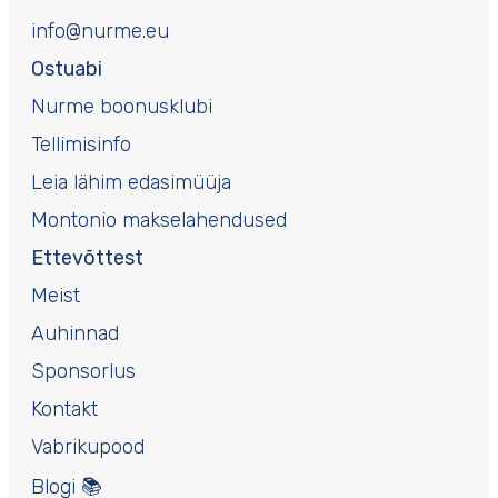
info@nurme.eu
Ostuabi
Nurme boonusklubi
Tellimisinfo
Leia lähim edasimüüja
Montonio makselahendused
Ettevõttest
Meist
Auhinnad
Sponsorlus
Kontakt
Vabrikupood
Blogi 📚