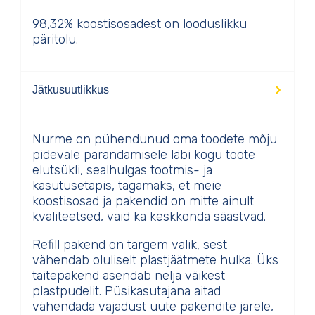
98,32% koostisosadest on looduslikku
päritolu.
Jätkusuutlikkus
Nurme on pühendunud oma toodete mõju
pidevale parandamisele läbi kogu toote
elutsükli, sealhulgas tootmis- ja
kasutusetapis, tagamaks, et meie
koostisosad ja pakendid on mitte ainult
kvaliteetsed, vaid ka keskkonda säästvad.
Refill pakend on targem valik, sest
vähendab oluliselt plastjäätmete hulka. Üks
täitepakend asendab nelja väikest
plastpudelit. Püsikasutajana aitad
vähendada vajadust uute pakendite järele,