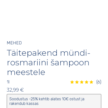
MEHED
Täitepakend mündi-
rosmariini šampoon
meestele
1
l
(6)
Hinnatud
5.00
/5
6
kliendi
hinnangu põhjal
32,99
€
Soodustus -25% kehtib alates 10€ ostust ja
rakendub kassas