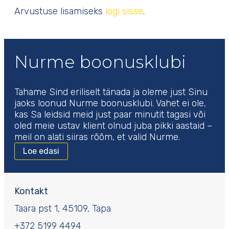
Arvustuse lisamiseks
logi sisse
.
Nurme boonusklubi
Tahame Sind eriliselt tänada ja oleme just Sinu
jaoks loonud Nurme boonusklubi. Vahet ei ole,
kas Sa leidsid meid just paar minutit tagasi või
oled meie ustav klient olnud juba pikki aastaid –
meil on alati siiras rõõm, et valid Nurme.
Loe edasi
Kontakt
Taara pst 1, 45109, Tapa
+372 5199 4494