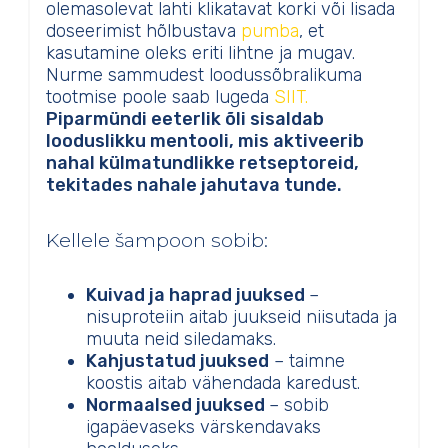
olemasolevat lahti klikatavat korki või lisada
doseerimist hõlbustava
pumba
, et
kasutamine oleks eriti lihtne ja mugav.
Nurme sammudest loodussõbralikuma
tootmise poole saab lugeda
SIIT.
Piparmündi eeterlik õli sisaldab
looduslikku mentooli, mis aktiveerib
nahal külmatundlikke retseptoreid,
tekitades nahale jahutava tunde.
Kellele šampoon sobib:
Kuivad ja haprad juuksed
–
nisuproteiin aitab juukseid niisutada ja
muuta neid siledamaks.
Kahjustatud juuksed
– taimne
koostis aitab vähendada karedust.
Normaalsed juuksed
– sobib
igapäevaseks värskendavaks