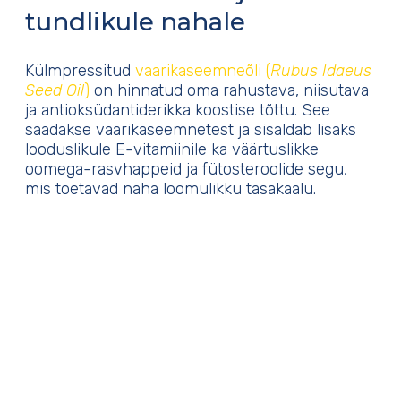
tundlikule nahale
Külmpressitud
vaarikaseemneõli (
Rubus Idaeus
Seed Oil
)
on hinnatud oma rahustava, niisutava
ja antioksüdantiderikka koostise tõttu. See
saadakse vaarikaseemnetest ja sisaldab lisaks
looduslikule E-vitamiinile ka väärtuslikke
oomega-rasvhappeid ja fütosteroolide segu,
mis toetavad naha loomulikku tasakaalu.