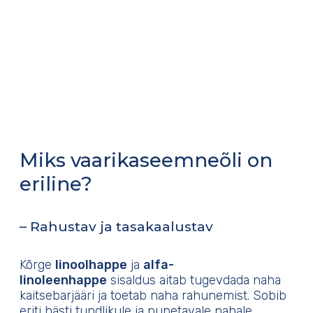
Miks vaarikaseemneõli on
eriline?
– Rahustav ja tasakaalustav
Kõrge
linoolhappe
ja
alfa-
linoleenhappe
sisaldus aitab tugevdada naha
kaitsebarjääri ja toetab naha rahunemist. Sobib
eriti hästi tundlikule ja punetavale nahale.