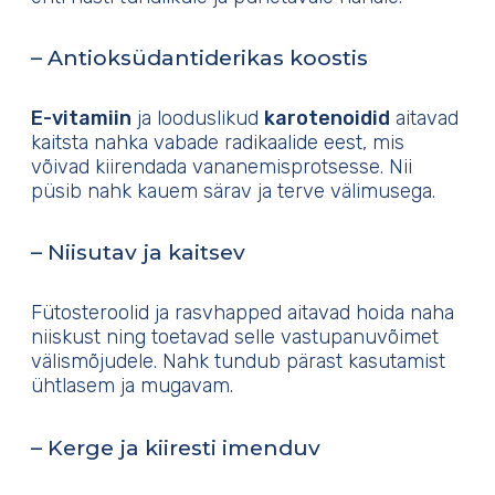
– Antioksüdantiderikas koostis
E-vitamiin
ja looduslikud
karotenoidid
aitavad
kaitsta nahka vabade radikaalide eest, mis
võivad kiirendada vananemisprotsesse. Nii
püsib nahk kauem särav ja terve välimusega.
– Niisutav ja kaitsev
Fütosteroolid ja rasvhapped aitavad hoida naha
niiskust ning toetavad selle vastupanuvõimet
välismõjudele. Nahk tundub pärast kasutamist
ühtlasem ja mugavam.
– Kerge ja kiiresti imenduv