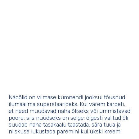
Näoõlid on viimase kümnendi jooksul tõusnud
ilumaailma superstaarideks. Kui varem kardeti,
et need muudavad naha õliseks või ummistavad
poore, siis nüüdseks on selge: õigesti valitud õli
suudab naha tasakaalu taastada, sära tuua ja
niiskuse lukustada paremini kui ükski kreem.