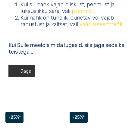
Kui su nahk vajab niiskust, pehmust ja
luksuslikku sära, vali
ploomiõli.
Kui nahk on tundlik, punetav või vajab
rahustust ja kaitset, vali
vaarikaseemneõli.
Kui Sulle meeldis mida lugesid, siis jaga seda ka
teistega...
Jaga
-25%*
-25%*