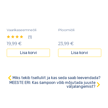
Vaarikaseemneõli
Ploomiõli
(1)
19,99
€
23,99
€
Lisa korvi
Lisa korvi
Miks tekib tselluliit ja kas seda saab leevendada?
MEESTE ERI: Kas šampoon võib mõjutada juuste
väljalangemist?