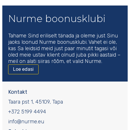
Nurme boonusklubi
Tahame Sind eriliselt tänada ja oleme just Sinu
jaoks loonud Nurme boonusklubi. Vahet ei ole,
kas Sa leidsid meid just paar minutit tagasi või
oled meie ustav klient olnud juba pikki aastaid –
meil on alati siiras rõõm, et valid Nurme.
Loe edasi
Kontakt
Taara pst 1, 45109, Tapa
+372 5199 4494
info@nurme.eu