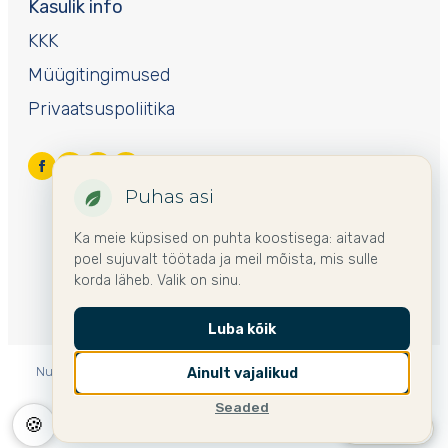
Kasulik info
KKK
Müügitingimused
Privaatsuspoliitika
Puhas asi
Ka meie küpsised on puhta koostisega: aitavad
poel sujuvalt töötada ja meil mõista, mis sulle
korda läheb. Valik on sinu.
Luba kõik
Nurme mujal Euroopas:
🌍 International
🇩🇪 Deutschland
Ainult vajalikud
🇫🇮 Suomi
🇸🇪 Sverige
🇱🇻 Latvija
🇱🇹 Lietuva
Seaded
🍪
🇵🇱 Polska
🇪🇪 Eesti ▾