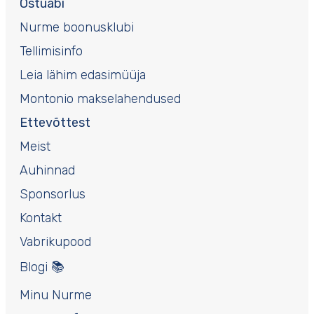
Ostuabi
Nurme boonusklubi
Tellimisinfo
Leia lähim edasimüüja
Montonio makselahendused
Ettevõttest
Meist
Auhinnad
Sponsorlus
Kontakt
Vabrikupood
Blogi 📚
Minu Nurme