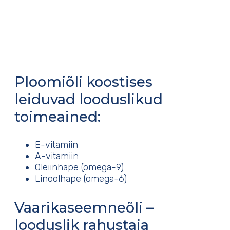
Ploomiõli koostises
leiduvad looduslikud
toimeained
:
E-vitamiin
A-vitamiin
Oleiinhape (omega-9)
Linoolhape (omega-6)
Vaarikaseemneõli –
looduslik rahustaja