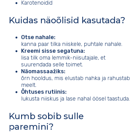
Karotenoidid
Kuidas näoõlisid kasutada?
Otse nahale:
kanna paar tilka niiskele, puhtale nahale.
Kreemi sisse segatuna:
lisa tilk oma lemmik-niisutajale, et
suurendada selle toimet.
Näomassaažiks:
õrn hooldus, mis elustab nahka ja rahustab
meelt.
Õhtuses rutiinis:
lukusta niiskus ja lase nahal öösel taastuda.
Kumb sobib sulle
paremini?