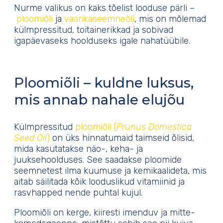
Nurme valikus on kaks tõelist looduse pärli –
ploomiõli
ja
vaarikaseemneõli
, mis on mõlemad
külmpressitud, toitainerikkad ja sobivad
igapäevaseks hoolduseks igale nahatüübile.
Ploomiõli – kuldne luksus,
mis annab nahale elujõu
Külmpressitud
ploomiõli (
Prunus Domestica
Seed Oil
)
on üks hinnatumaid taimseid õlisid,
mida kasutatakse näo-, keha- ja
juuksehoolduses. See saadakse ploomide
seemnetest ilma kuumuse ja kemikaalideta, mis
aitab säilitada kõik looduslikud vitamiinid ja
rasvhapped nende puhtal kujul.
Ploomiõli on kerge, kiiresti imenduv ja mitte-