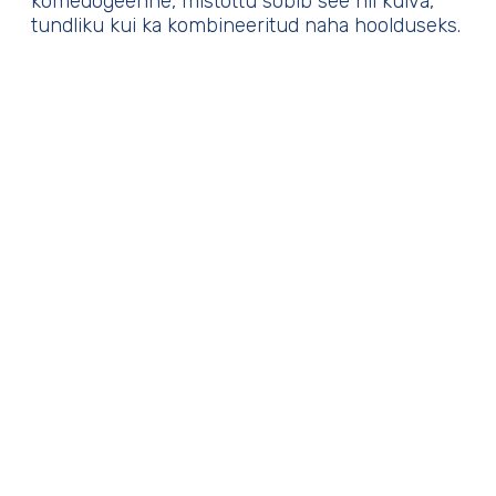
komedogeenne, mistõttu sobib see nii kuiva,
tundliku kui ka kombineeritud naha hoolduseks.