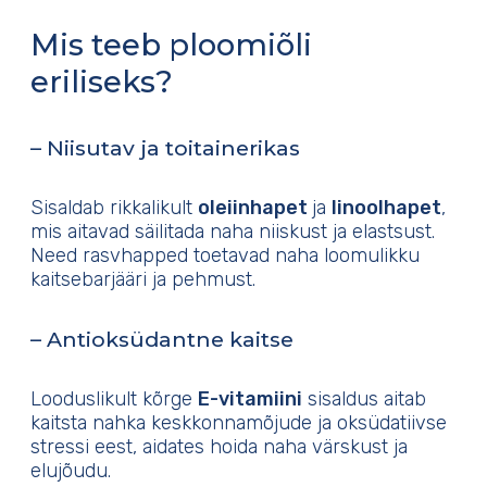
Mis teeb ploomiõli
eriliseks?
– Niisutav ja toitainerikas
Sisaldab rikkalikult
oleiinhapet
ja
linoolhapet
,
mis aitavad säilitada naha niiskust ja elastsust.
Need rasvhapped toetavad naha loomulikku
kaitsebarjääri ja pehmust.
– Antioksüdantne kaitse
Looduslikult kõrge
E-vitamiini
sisaldus aitab
kaitsta nahka keskkonnamõjude ja oksüdatiivse
stressi eest, aidates hoida naha värskust ja
elujõudu.